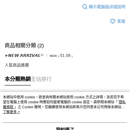
顯示電腦版詳細說明
客服
商品相關分類 (2)
➤𝙉𝙀𝙒 𝘼𝙍𝙍𝙄𝙑𝘼𝙇²⁵
ɴᴇᴡ ₍ 01.08 ₎
人氣商品推薦
本分類熱銷
全站排行
本網站中使用 cookie，欲查詢有關本網站使用 cookie 方式之詳情，及若您不希
熱門標籤
望在電腦上使用 cookie 時應如何變更電腦的 cookie 設定，請參閱本網站「
隱私
權條款
」之 Cookie 聲明。您繼續使用本網站即表示您同意本公司得按本網站使
用條款之 Cookie 聲明使用 cookie。
了解更多 >
我知道了