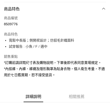
付款方式
商品特色
信用卡一次付款
商品編號
超商取貨付款
8509776
LINE Pay
商品特色
Apple Pay
寬鬆中長版；側開衩設計；仿貂毛針織面料
試穿報告 : 小魚 / F / 適中
街口支付
銷售重點
Google Pay
*訂購前請詳閱尺寸表及購物說明，下單後即代表同意賣場規定。
大哥付你分期
*內搭褲、內褲、褲襪及隱形胸罩為貼身衣物，個人衛生考量，不適
相關說明
用於七日鑑賞期，恕不接受退貨。
【大哥付你分期使用說明】
AFTEE先享後付
1.本服務由台灣大哥大提供，台灣大哥大用戶可立即使用無須另外申請。
2.付款方式選擇「大哥付你分期」，訂單成立後會自動跳轉到大哥付的交易
相關說明
流程，驗證手機門號後，選擇欲分期的期數、繳款截止日，確認付款後即完
【關於「AFTEE先享後付」】
成交易。
詳細說明
相關推薦
ATM付款
AFTEE先享後付是「在收到商品之後才付款」的支付方式。 讓您購物簡單
3.實際核准額度、可分期數及費用金額請依後續交易確認頁面所載為準。
便利好安心！
4.訂單成立30分鐘內，如未前往確認交易或遇審核未通過，訂單將自動取
１．簡單：不需註冊會員、不需綁卡、不需儲值。
運送方式
消。如遇「轉專審核」未通過狀況，表示未達大哥付你分期系統評分，恕無