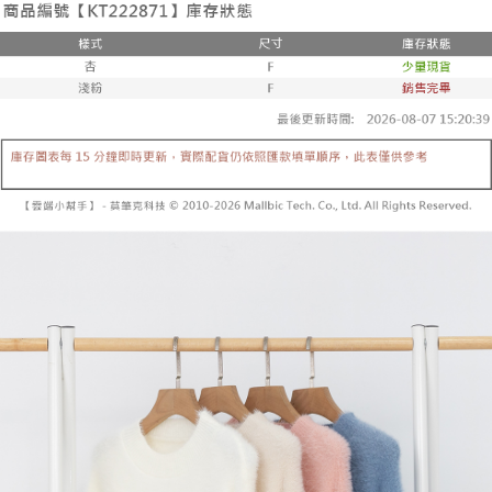
２．便利：只要手機號碼，簡訊認證，即可結帳。
法說明評估內容。
３．安心：先確認商品／服務後，再付款。
全家取貨付款
【繳款方式說明】
1.分期款項不併入電信帳單，「大哥付你分期」於每月結算日後寄送繳費提
每筆NT$60，滿NT$1,800(含以上)免運費
【「AFTEE先享後付」結帳流程】
醒簡訊。
１．於結帳方式選擇「AFTEE先享後付」後，將跳轉至「AFTEE先享後付」
2.透過簡訊連結打開帳單後，可選擇「超商條碼／台灣大直營門市／銀行轉
付款後全家取貨
結帳頁面，進行簡訊認證並確認金額後，即可完成結帳。
帳／街口支付／iPASS MONEY」等通路繳費。
２．訂單成立數日內，您將收到繳費通知簡訊。
每筆NT$60，滿NT$1,600(含以上)免運費
３．收到繳費通知簡訊後14天內，點擊此簡訊中的連結，可透過四大超商／
【注意事項】
ATM／網路銀行／等多元方式進行付款，方視為交易完成。
已關閉，請勿下單
1.本服務係由「台灣大哥大股份有限公司」（以下簡稱本公司）所提供，讓
※ 請注意：結帳手續完成當下不需立刻繳費，但若您需要取消訂單，請聯絡
用戶於交易時，得透過本服務購買商品或服務，並由商店將買賣／分期付款
每筆NT$10,000
購買商品的店家。未經商家同意取消之訂單仍視為有效，需透過AFTEE先享
買賣價金債權讓與本公司後，依約使用本公司帳單繳交帳款。
後付繳納相關費用。
2.基於同意付款使用「大哥付你分期」之契約關係目的，商店將以您的個人
已關閉，請勿下單(付取)
※ 交易是否成功請以「AFTEE先享後付 」之結帳頁面顯示為準，若有關於
資料（包含姓名、電話或地址）提供予台灣大哥大進項蒐集、處理及利用，
是否繳費成功／繳費後需取消欲退款等相關疑問，請聯繫「AFTEE先享後付
每筆NT$10,000
由本公司與您本人進行分期帳單所需資料之確認、核對及更正。
客戶支援中心」
https://netprotections.freshdesk.com/support/home
3.完整用戶服務條款，請詳閱以下連結：
https://oppay.tw/userRule
7-11取貨付款
【注意事項】
１．透過由恩沛科技股份有限公司提供之「AFTEE先享後付」服務完成之交
每筆NT$60，滿NT$1,800(含以上)免運費
易，需依本服務之必要範圍內提供個人資料，並將交易相關給付款項請求債
權轉讓予恩沛科技股份有限公司。
付款後7-11取貨
２．關於個人資料處理事宜，請瀏覽以下網址：
每筆NT$60，滿NT$1,600(含以上)免運費
https://aftee.tw/terms/#terms3
３．未成年的使用者請事先徵得法定代理人或監護人之同意方可使用
宅配
「AFTEE先享後付」，若未經同意申辦者引起之損失，本公司不負相關責
任。
每筆NT$100，滿NT$2,500(含以上)免運費