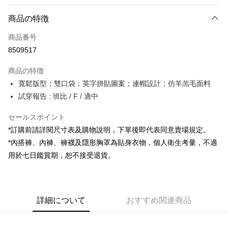
お支払い方法
商品の特徴
クレジットカード1回払い
商品番号
コンビニ店頭代金引換
8509517
LINE Pay
商品の特徴
Apple Pay
寬鬆版型；雙口袋；英字拼貼圖案；連帽設計；仿羊羔毛面料
試穿報告 : 班比 / F / 適中
JKOPAY
セールスポイント
Google Pay
*訂購前請詳閱尺寸表及購物說明，下單後即代表同意賣場規定。
OP Pay Later
*內搭褲、內褲、褲襪及隱形胸罩為貼身衣物，個人衛生考量，不適
説明
用於七日鑑賞期，恕不接受退貨。
【OP Pay Later 使用説明】
AFTEE代金後払い
1. 本サービスは台湾大哥大によって提供され、台湾大哥大のユーザーは追
加の申請なしで即時に利用可能です。
説明
2. 支払い方法で「OP Pay Later」を選択すると、注文が成立した後に自動
一、 AFTEE代金後払いについて
的に OP Pay Later の取引プロセスに移行し、携帯番号を確認後、分割払
ATM払い
詳細について
おすすめ関連商品
1.お支払い方法でAFTEE代金後払いを選択すると、携帯電話認証ウィンド
いの回数や支払い期限を選択し、支払いを確認すると取引が完了します。
ウが表示されます。
3. 実際の承認額、分割回数および費用については、後続の取引確認ページ
2.SMSで認証してお支払い手続を進めてください。
配送方法
を基準とします。