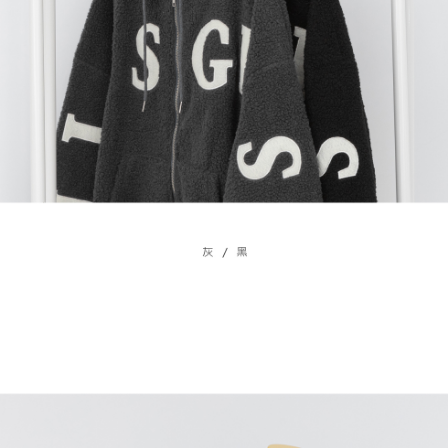
ロテクションズ（以下 AFTEE という）が提供し、AFTEEが代金を徴収し
ます。当サービスご利用の際に提供しなければならない個人情報（注文者
國家/地區配送
送料を確認
の氏名、電話番号、受取人の氏名、電話番号、受取人住所を含むがこれに
限らない）は、AFTEEに渡され当サービスで必要な範囲内で利用されま
す。AFTEEの個人情報の収集、処理、利用について、詳細はAFTEE公式ホ
ームページの『個人情報の収集、処理及び利用に関する声明』をご参照く
ださい（
https://aftee.tw/privacypolicy/
）。
AFTEEの初回ご利用の際に、審査を通過すれば、最高額がNT$10,000にな
ります。支払い期限を過ぎた場合、その金額に基づいて年利20%の遅延滞
納金が加算されます。未成年の利用者は、事前に法定代理人または後見人
の同意を得ればAFTEEをご利用いただけます。
個人情報の処理、利用について疑問がある、または関連する法律の権利を
行使したい場合は、ネットプロテクションズ
cs_tw@netprotections.co.jp
にご連絡ください。上記に示した個人情報を、必要な購入注文書とあわせ
てAFTEEにご提供いただく、またはAFTEEにあなたの個人情報の収集、処
理、利用を許可することににご同意いただけない場合は、当サービスを選
択しないでください。