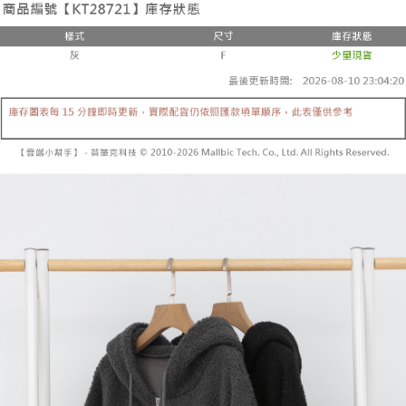
3.注文するときのお支払いは不要です。商品はご指定の住所に配送されま
4. 注文成立後30分以内に確認取引を行わない場合や審査が通過しない場
す。
全家取貨付款
合、注文は自動的にキャンセルされます。「転専審査」に未通過の状況が
4.ご注文が完了すると、携帯に支払い通知のSMSが届きます。アプリ会員
発生した場合は、システムの評価基準に達していないことを意味し、評価
配送毎にNT$60、NT$1,800以上で送料無料
の場合は、AFTEE アプリプッシュ通知が届きます。
内容についての説明はいたしかねます。
5.商品受け取り時のお支払いは不要です。商品を確かめてから、SMSまた
付款後全家取貨
はアプリの通知に従って、4大コンビニ、またはATM/オンラインバンキン
グでお支払いください。
配送毎にNT$60、NT$1,600以上で送料無料
【支払い方法の説明】
1. 分割払いの金額は電信請求書に統合されず、「OP Pay Later」は毎月の
代金納付期限は最短で 14 日以内ですので、ご注意ください。AFTEE アプ
已關閉，請勿下單
締め日後に支払いリマインダーのSMSを送信します。
リをダウンロードして AFTEE 会員になるとお支払い期限を最長 45 日以内
2. SMSのリンクを通じて請求書を開いた後、「コンビニバーコード／台湾
配送毎にNT$10,000
まで延長できます。
大直営店舗／銀行振込／街口支払い／iPASS MONEY」などのチャネルで
支払いを選択できます。
已關閉，請勿下單(付取)
お支払期限は、ショップが請求した期日と、AFTEEで延長できる日数をも
とに計算されます。AFTEEで注文すると、商品を受け取るまで支払い期限
配送毎にNT$10,000
【注意事項】
を延長できますが、商品を期限内に受け取れない場合があります（例：予
1. 本サービスは「台湾大哥大株式会社」（以下「当社」といいます）によ
約商品や商品到着日が比較的遅い商品）。そのため、商品到着の有無に関
7-11取貨付款
って提供され、ユーザーが取引時に本サービスを通じて商品やサービスを
わらず、AFTEEで指定された期限内にお支払いください。
購入できるようにし、店舗が売買／分割払い売買の債権を当社に譲渡した
配送毎にNT$60、NT$1,800以上で送料無料
後、契約に基づいて当社の請求書で帳款を支払うことになります。
二、支払い限度額
2. 「OP Pay Later」を利用する契約関係の目的から、店舗はあなたの個人
付款後7-11取貨
1.初回 AFTEEを ご利用の際に、認証結果及び当社の審査の結果に基づ
情報（名前、電話または住所を含む）を台湾大哥大に提供し、収集、処理
き、限度額が設定されます。
配送毎にNT$60、NT$1,600以上で送料無料
および利用するために、当社があなた本人と分割請求書に必要な情報の確
2.決済金額は最低NT$20です。
認、照合および修正を行います。
3.現在、台湾の会員のみご利用いただけます。
宅配
3. 完全なユーザーサービス規約については、以下のリンクを参照してくだ
さい：
https://oppay.tw/userRule
三、利用規約「AFTEE代金後払い」（以下当サービスという）はネットプ
配送毎にNT$100、NT$2,500以上で送料無料