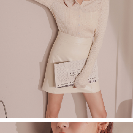
ロテクションズ（以下 AFTEE という）が提供し、AFTEEが代金を徴収し
ます。当サービスご利用の際に提供しなければならない個人情報（注文者
國家/地區配送
送料を確認
の氏名、電話番号、受取人の氏名、電話番号、受取人住所を含むがこれに
限らない）は、AFTEEに渡され当サービスで必要な範囲内で利用されま
す。AFTEEの個人情報の収集、処理、利用について、詳細はAFTEE公式ホ
ームページの『個人情報の収集、処理及び利用に関する声明』をご参照く
ださい（
https://aftee.tw/privacypolicy/
）。
AFTEEの初回ご利用の際に、審査を通過すれば、最高額がNT$10,000にな
ります。支払い期限を過ぎた場合、その金額に基づいて年利20%の遅延滞
納金が加算されます。未成年の利用者は、事前に法定代理人または後見人
の同意を得ればAFTEEをご利用いただけます。
個人情報の処理、利用について疑問がある、または関連する法律の権利を
行使したい場合は、ネットプロテクションズ
cs_tw@netprotections.co.jp
にご連絡ください。上記に示した個人情報を、必要な購入注文書とあわせ
てAFTEEにご提供いただく、またはAFTEEにあなたの個人情報の収集、処
理、利用を許可することににご同意いただけない場合は、当サービスを選
択しないでください。