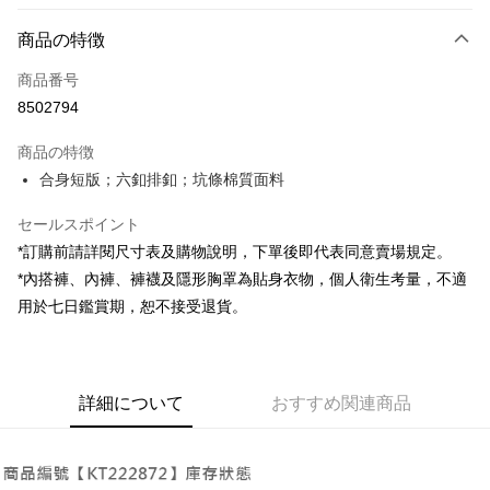
お支払い方法
商品の特徴
クレジットカード1回払い
商品番号
コンビニ店頭代金引換
8502794
LINE Pay
商品の特徴
Apple Pay
合身短版；六釦排釦；坑條棉質面料
JKOPAY
セールスポイント
*訂購前請詳閱尺寸表及購物說明，下單後即代表同意賣場規定。
Google Pay
*內搭褲、內褲、褲襪及隱形胸罩為貼身衣物，個人衛生考量，不適
OP Pay Later
用於七日鑑賞期，恕不接受退貨。
説明
【OP Pay Later 使用説明】
AFTEE代金後払い
1. 本サービスは台湾大哥大によって提供され、台湾大哥大のユーザーは追
加の申請なしで即時に利用可能です。
説明
詳細について
おすすめ関連商品
2. 支払い方法で「OP Pay Later」を選択すると、注文が成立した後に自動
一、 AFTEE代金後払いについて
的に OP Pay Later の取引プロセスに移行し、携帯番号を確認後、分割払
ATM払い
1.お支払い方法でAFTEE代金後払いを選択すると、携帯電話認証ウィンド
いの回数や支払い期限を選択し、支払いを確認すると取引が完了します。
ウが表示されます。
3. 実際の承認額、分割回数および費用については、後続の取引確認ページ
2.SMSで認証してお支払い手続を進めてください。
配送方法
を基準とします。