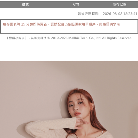
3.注文するときのお支払いは不要です。商品はご指定の住所に配送されま
4. 注文成立後30分以内に確認取引を行わない場合や審査が通過しない場
す。
全家取貨付款
合、注文は自動的にキャンセルされます。「転専審査」に未通過の状況が
4.ご注文が完了すると、携帯に支払い通知のSMSが届きます。アプリ会員
発生した場合は、システムの評価基準に達していないことを意味し、評価
配送毎にNT$60、NT$1,800以上で送料無料
の場合は、AFTEE アプリプッシュ通知が届きます。
内容についての説明はいたしかねます。
5.商品受け取り時のお支払いは不要です。商品を確かめてから、SMSまた
付款後全家取貨
はアプリの通知に従って、4大コンビニ、またはATM/オンラインバンキン
グでお支払いください。
配送毎にNT$60、NT$1,600以上で送料無料
【支払い方法の説明】
1. 分割払いの金額は電信請求書に統合されず、「OP Pay Later」は毎月の
代金納付期限は最短で 14 日以内ですので、ご注意ください。AFTEE アプ
已關閉，請勿下單
締め日後に支払いリマインダーのSMSを送信します。
リをダウンロードして AFTEE 会員になるとお支払い期限を最長 45 日以内
2. SMSのリンクを通じて請求書を開いた後、「コンビニバーコード／台湾
配送毎にNT$10,000
まで延長できます。
大直営店舗／銀行振込／街口支払い／iPASS MONEY」などのチャネルで
支払いを選択できます。
已關閉，請勿下單(付取)
お支払期限は、ショップが請求した期日と、AFTEEで延長できる日数をも
とに計算されます。AFTEEで注文すると、商品を受け取るまで支払い期限
配送毎にNT$10,000
【注意事項】
を延長できますが、商品を期限内に受け取れない場合があります（例：予
1. 本サービスは「台湾大哥大株式会社」（以下「当社」といいます）によ
約商品や商品到着日が比較的遅い商品）。そのため、商品到着の有無に関
7-11取貨付款
って提供され、ユーザーが取引時に本サービスを通じて商品やサービスを
わらず、AFTEEで指定された期限内にお支払いください。
購入できるようにし、店舗が売買／分割払い売買の債権を当社に譲渡した
配送毎にNT$60、NT$1,800以上で送料無料
後、契約に基づいて当社の請求書で帳款を支払うことになります。
二、支払い限度額
2. 「OP Pay Later」を利用する契約関係の目的から、店舗はあなたの個人
付款後7-11取貨
1.初回 AFTEEを ご利用の際に、認証結果及び当社の審査の結果に基づ
情報（名前、電話または住所を含む）を台湾大哥大に提供し、収集、処理
き、限度額が設定されます。
配送毎にNT$60、NT$1,600以上で送料無料
および利用するために、当社があなた本人と分割請求書に必要な情報の確
2.決済金額は最低NT$20です。
認、照合および修正を行います。
3.現在、台湾の会員のみご利用いただけます。
宅配
3. 完全なユーザーサービス規約については、以下のリンクを参照してくだ
さい：
https://oppay.tw/userRule
三、利用規約「AFTEE代金後払い」（以下当サービスという）はネットプ
配送毎にNT$100、NT$2,500以上で送料無料