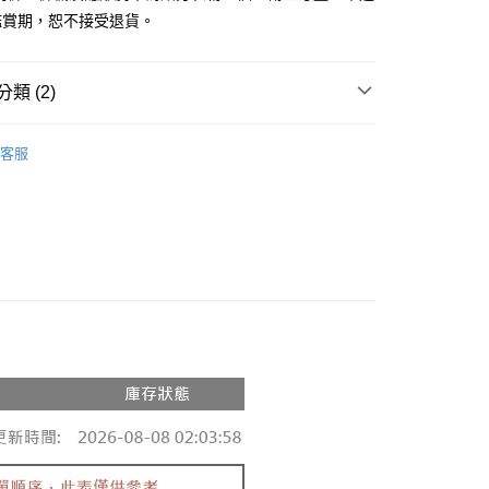
鑑賞期，恕不接受退貨。
y
分期
類 (2)
你分期使用說明】
享後付
由台灣大哥大提供，台灣大哥大用戶可立即使用無須另外申請。
推薦
式選擇「大哥付你分期」，訂單成立後會自動跳轉到大哥付的交易
客服
證手機門號後，選擇欲分期的期數、繳款截止日，確認付款後即
◖ 針織上衣 ◗
FTEE先享後付」】
。
先享後付是「在收到商品之後才付款」的支付方式。 讓您購物簡單
准額度、可分期數及費用金額請依後續交易確認頁面所載為準。
心！
立30分鐘內，如未前往確認交易或遇審核未通過，訂單將自動取
：不需註冊會員、不需綁卡、不需儲值。
「轉專審核」未通過狀況，表示未達大哥付你分期系統評分，恕
：只要手機號碼，簡訊認證，即可結帳。
評估內容。
：先確認商品／服務後，再付款。
式說明】
付款
項不併入電信帳單，「大哥付你分期」於每月結算日後寄送繳費提
EE先享後付」結帳流程】
0，滿NT$1,800(含以上)免運費
方式選擇「AFTEE先享後付」後，將跳轉至「AFTEE先享後
訊連結打開帳單後，可選擇「超商條碼／台灣大直營門市／銀行轉
頁面，進行簡訊認證並確認金額後，即可完成結帳。
付／iPASS MONEY」等通路繳費。
家取貨
成立數日內，您將收到繳費通知簡訊。
費通知簡訊後14天內，點擊此簡訊中的連結，可透過四大超商
0，滿NT$1,600(含以上)免運費
項】
網路銀行／等多元方式進行付款，方視為交易完成。
係由「台灣大哥大股份有限公司」（以下簡稱本公司）所提供，讓
：結帳手續完成當下不需立刻繳費，但若您需要取消訂單，請聯
請勿下單
易時，得透過本服務購買商品或服務，並由商店將買賣／分期付
的店家。未經商家同意取消之訂單仍視為有效，需透過AFTEE
金債權讓與本公司後，依約使用本公司帳單繳交帳款。
繳納相關費用。
,000
意付款使用「大哥付你分期」之契約關係目的，商店將以您的個人
否成功請以「AFTEE先享後付 」之結帳頁面顯示為準，若有關於