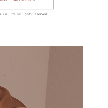
含姓名、電話或地址）提供予台灣大哥大進項蒐集、處理及利
功／繳費後需取消欲退款等相關疑問，請聯繫「AFTEE先享後
勿下單(付取)
公司與您本人進行分期帳單所需資料之確認、核對及更正。
援中心」
https://netprotections.freshdesk.com/support/home
,000
戶服務條款，請詳閱以下連結：
https://oppay.tw/userRule
項】
付款
恩沛科技股份有限公司提供之「AFTEE先享後付」服務完成之
依本服務之必要範圍內提供個人資料，並將交易相關給付款項請
0，滿NT$1,800(含以上)免運費
讓予恩沛科技股份有限公司。
個人資料處理事宜，請瀏覽以下網址：
1取貨
ee.tw/terms/#terms3
0，滿NT$1,600(含以上)免運費
年的使用者請事先徵得法定代理人或監護人之同意方可使用
E先享後付」，若未經同意申辦者引起之損失，本公司不負相關責
AFTEE先享後付」時，將依據個別帳號之用戶狀況，依本公司
00，滿NT$2,500(含以上)免運費
核予不同之上限額度；若仍有額度不足之情形，本公司將視審查
用戶進行身份認證。
配送
查看運費
一人註冊多個帳號或使用他人資訊註冊。若發現惡意使用之情
科技股份有限公司將有權停止該用戶之使用額度並採取法律行