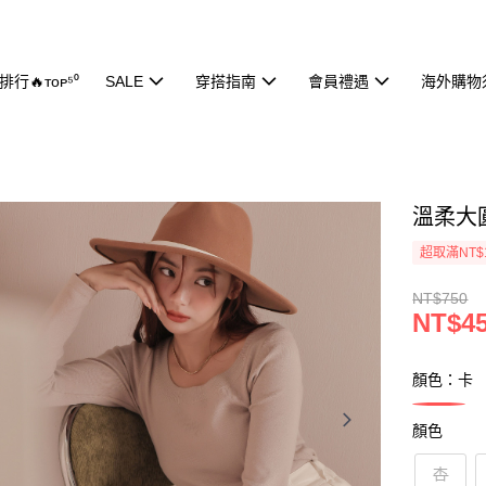
行🔥ᴛᴏᴘ⁵⁰
SALE
穿搭指南
會員禮遇
海外購物
溫柔大圓
超取滿NT$
NT$750
NT$4
顏色：卡
顏色
杏