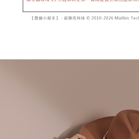
資料（包
是否繳費成
已關閉，請
用，由本
付客戶支
每筆NT$10
3.完整用
【注意事
7-11取貨
１．透過由
交易，需
每筆NT$6
求債權轉
２．關於
付款後7-1
https://aft
每筆NT$6
３．未成
「AFTE
宅配
任。
４．使用「
每筆NT$1
即時審查
結果請求
國家/地區
５．嚴禁
形，恩沛
動。