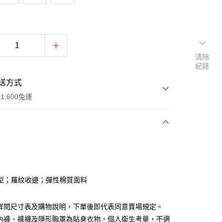
清除
紀錄
送方式
1,600免運
次付款
付款
型；羅紋收邊；彈性棉質面料
請詳閱尺寸表及購物說明，下單後即代表同意賣場規定。
、內褲、褲襪及隱形胸罩為貼身衣物，個人衛生考量，不適