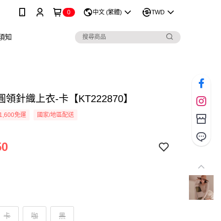
0
中文 (繁體)
TWD
須知
領針織上衣-卡【KT222870】
1,600免運
國家/地區配送
50
卡
咖
黑