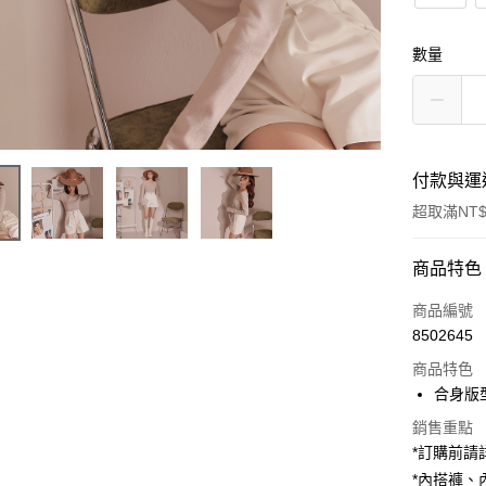
數量
付款與運
超取滿NT$
付款方式
商品特色
信用卡一
商品編號
8502645
超商取貨
商品特色
LINE Pay
合身版
Apple Pay
銷售重點
*訂購前
街口支付
*內搭褲