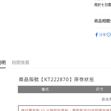
用於七日
Google Pa
大哥付你
相關說明
商品相關分
【大哥付
AFTEE先
1.本服務
人氣商品
2.付款方
相關說明
分享
流程，驗
【上衣】
【關於「A
ATM付款
完成交易
AFTEE
3.實際核
便利好安
4.訂單成
１．簡單
消。如遇
２．便利
運送方式
無法說明
３．安心
說明
相關推薦
【繳款方
全家取貨
1.分期款
【「AFT
醒簡訊。
每筆NT$6
１．於結帳
2.透過簡
付」結帳
帳／街口支
付款後全
２．訂單
３．收到繳
每筆NT$6
【注意事
／ATM／
1.本服務
※ 請注意
已關閉，
用戶於交
絡購買商品
款買賣價
先享後付
每筆NT$10
2.基於同
※ 交易是