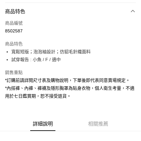
付款方式
商品特色
信用卡一次付款
商品編號
超商取貨付款
8502587
LINE Pay
商品特色
Apple Pay
寬鬆短版；泡泡袖設計；仿貂毛針織面料
試穿報告 : 小魚 / F / 適中
街口支付
銷售重點
Google Pay
*訂購前請詳閱尺寸表及購物說明，下單後即代表同意賣場規定。
大哥付你分期
*內搭褲、內褲、褲襪及隱形胸罩為貼身衣物，個人衛生考量，不適
相關說明
用於七日鑑賞期，恕不接受退貨。
【大哥付你分期使用說明】
AFTEE先享後付
1.本服務由台灣大哥大提供，台灣大哥大用戶可立即使用無須另外申請。
2.付款方式選擇「大哥付你分期」，訂單成立後會自動跳轉到大哥付的交易
相關說明
流程，驗證手機門號後，選擇欲分期的期數、繳款截止日，確認付款後即完
【關於「AFTEE先享後付」】
成交易。
詳細說明
相關推薦
ATM付款
AFTEE先享後付是「在收到商品之後才付款」的支付方式。 讓您購物簡單
3.實際核准額度、可分期數及費用金額請依後續交易確認頁面所載為準。
便利好安心！
4.訂單成立30分鐘內，如未前往確認交易或遇審核未通過，訂單將自動取
１．簡單：不需註冊會員、不需綁卡、不需儲值。
運送方式
消。如遇「轉專審核」未通過狀況，表示未達大哥付你分期系統評分，恕無