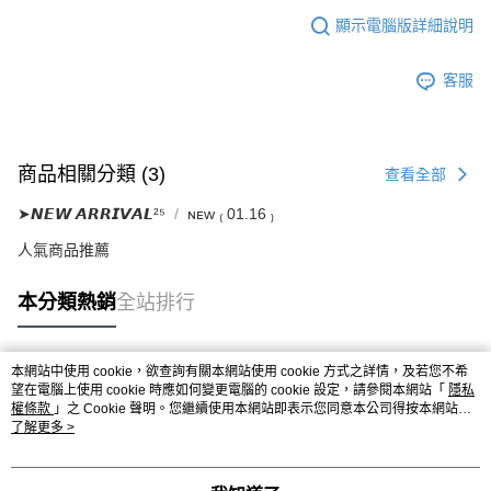
顯示電腦版詳細說明
客服
商品相關分類 (3)
查看全部
➤𝙉𝙀𝙒 𝘼𝙍𝙍𝙄𝙑𝘼𝙇²⁵
ɴᴇᴡ ₍ 01.16 ₎
人氣商品推薦
本分類熱銷
全站排行
本網站中使用 cookie，欲查詢有關本網站使用 cookie 方式之詳情，及若您不希
熱門標籤
望在電腦上使用 cookie 時應如何變更電腦的 cookie 設定，請參閱本網站「
隱私
權條款
」之 Cookie 聲明。您繼續使用本網站即表示您同意本公司得按本網站使
用條款之 Cookie 聲明使用 cookie。
了解更多 >