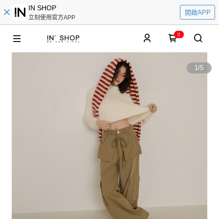
IN SHOP
開啟APP
立刻使用官方APP
0
1
/
5