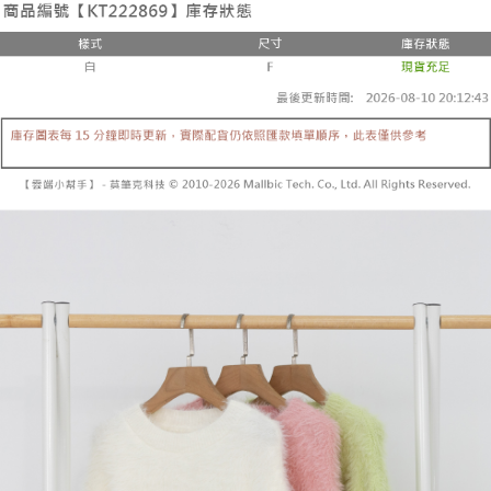
２．便利：只要手機號碼，簡訊認證，即可結帳。
法說明評估內容。
３．安心：先確認商品／服務後，再付款。
全家取貨付款
【繳款方式說明】
1.分期款項不併入電信帳單，「大哥付你分期」於每月結算日後寄送繳費提
每筆NT$60，滿NT$1,800(含以上)免運費
【「AFTEE先享後付」結帳流程】
醒簡訊。
１．於結帳方式選擇「AFTEE先享後付」後，將跳轉至「AFTEE先享後付」
2.透過簡訊連結打開帳單後，可選擇「超商條碼／台灣大直營門市／銀行轉
付款後全家取貨
結帳頁面，進行簡訊認證並確認金額後，即可完成結帳。
帳／街口支付／iPASS MONEY」等通路繳費。
２．訂單成立數日內，您將收到繳費通知簡訊。
每筆NT$60，滿NT$1,600(含以上)免運費
３．收到繳費通知簡訊後14天內，點擊此簡訊中的連結，可透過四大超商／
【注意事項】
ATM／網路銀行／等多元方式進行付款，方視為交易完成。
已關閉，請勿下單
1.本服務係由「台灣大哥大股份有限公司」（以下簡稱本公司）所提供，讓
※ 請注意：結帳手續完成當下不需立刻繳費，但若您需要取消訂單，請聯絡
用戶於交易時，得透過本服務購買商品或服務，並由商店將買賣／分期付款
每筆NT$10,000
購買商品的店家。未經商家同意取消之訂單仍視為有效，需透過AFTEE先享
買賣價金債權讓與本公司後，依約使用本公司帳單繳交帳款。
後付繳納相關費用。
2.基於同意付款使用「大哥付你分期」之契約關係目的，商店將以您的個人
已關閉，請勿下單(付取)
※ 交易是否成功請以「AFTEE先享後付 」之結帳頁面顯示為準，若有關於
資料（包含姓名、電話或地址）提供予台灣大哥大進項蒐集、處理及利用，
是否繳費成功／繳費後需取消欲退款等相關疑問，請聯繫「AFTEE先享後付
每筆NT$10,000
由本公司與您本人進行分期帳單所需資料之確認、核對及更正。
客戶支援中心」
https://netprotections.freshdesk.com/support/home
3.完整用戶服務條款，請詳閱以下連結：
https://oppay.tw/userRule
7-11取貨付款
【注意事項】
１．透過由恩沛科技股份有限公司提供之「AFTEE先享後付」服務完成之交
每筆NT$60，滿NT$1,800(含以上)免運費
易，需依本服務之必要範圍內提供個人資料，並將交易相關給付款項請求債
權轉讓予恩沛科技股份有限公司。
付款後7-11取貨
２．關於個人資料處理事宜，請瀏覽以下網址：
每筆NT$60，滿NT$1,600(含以上)免運費
https://aftee.tw/terms/#terms3
３．未成年的使用者請事先徵得法定代理人或監護人之同意方可使用
宅配
「AFTEE先享後付」，若未經同意申辦者引起之損失，本公司不負相關責
任。
每筆NT$100，滿NT$2,500(含以上)免運費