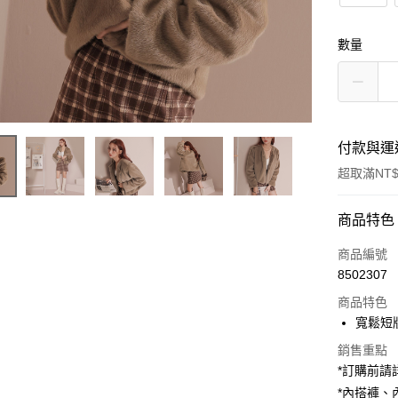
數量
付款與運
超取滿NT$
付款方式
商品特色
信用卡一
商品編號
8502307
超商取貨
商品特色
LINE Pay
寬鬆短
Apple Pay
銷售重點
*訂購前
街口支付
*內搭褲