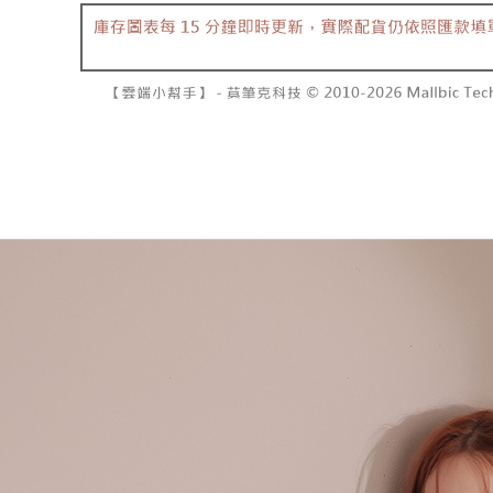
資料（包
是否繳費成
已關閉，請
用，由本
付客戶支
每筆NT$10
3.完整用
【注意事
7-11取貨
１．透過由
交易，需
每筆NT$6
求債權轉
２．關於
付款後7-1
https://aft
每筆NT$6
３．未成
「AFTE
宅配
任。
４．使用「
每筆NT$1
即時審查
結果請求
國家/地區
５．嚴禁
形，恩沛
動。