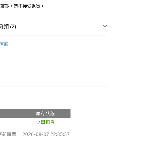
鑑賞期，恕不接受退貨。
y
分期
類 (2)
你分期使用說明】
享後付
由台灣大哥大提供，台灣大哥大用戶可立即使用無須另外申請。
推薦
式選擇「大哥付你分期」，訂單成立後會自動跳轉到大哥付的交易
客服
證手機門號後，選擇欲分期的期數、繳款截止日，確認付款後即
◖ 夾克 ❘ 風衣 ◗
FTEE先享後付」】
。
先享後付是「在收到商品之後才付款」的支付方式。 讓您購物簡單
准額度、可分期數及費用金額請依後續交易確認頁面所載為準。
心！
立30分鐘內，如未前往確認交易或遇審核未通過，訂單將自動取
：不需註冊會員、不需綁卡、不需儲值。
「轉專審核」未通過狀況，表示未達大哥付你分期系統評分，恕
：只要手機號碼，簡訊認證，即可結帳。
評估內容。
：先確認商品／服務後，再付款。
式說明】
付款
項不併入電信帳單，「大哥付你分期」於每月結算日後寄送繳費提
EE先享後付」結帳流程】
0，滿NT$1,800(含以上)免運費
方式選擇「AFTEE先享後付」後，將跳轉至「AFTEE先享後
訊連結打開帳單後，可選擇「超商條碼／台灣大直營門市／銀行轉
頁面，進行簡訊認證並確認金額後，即可完成結帳。
付／iPASS MONEY」等通路繳費。
家取貨
成立數日內，您將收到繳費通知簡訊。
費通知簡訊後14天內，點擊此簡訊中的連結，可透過四大超商
0，滿NT$1,600(含以上)免運費
項】
網路銀行／等多元方式進行付款，方視為交易完成。
係由「台灣大哥大股份有限公司」（以下簡稱本公司）所提供，讓
：結帳手續完成當下不需立刻繳費，但若您需要取消訂單，請聯
請勿下單
易時，得透過本服務購買商品或服務，並由商店將買賣／分期付
的店家。未經商家同意取消之訂單仍視為有效，需透過AFTEE
金債權讓與本公司後，依約使用本公司帳單繳交帳款。
繳納相關費用。
,000
意付款使用「大哥付你分期」之契約關係目的，商店將以您的個人
否成功請以「AFTEE先享後付 」之結帳頁面顯示為準，若有關於