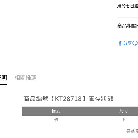
用於七日
Google Pa
大哥付你
相關說明
商品相關分
【大哥付
AFTEE先
1.本服務
人氣商品
2.付款方
相關說明
分享
流程，驗
【外著】
【關於「A
ATM付款
完成交易
AFTEE
3.實際核
便利好安
4.訂單成
１．簡單
消。如遇
２．便利
運送方式
無法說明
３．安心
說明
相關推薦
【繳款方
全家取貨
1.分期款
【「AFT
醒簡訊。
每筆NT$6
１．於結帳
2.透過簡
付」結帳
帳／街口支
付款後全
２．訂單
３．收到繳
每筆NT$6
【注意事
／ATM／
1.本服務
※ 請注意
已關閉，
用戶於交
絡購買商品
款買賣價
先享後付
每筆NT$10
2.基於同
※ 交易是