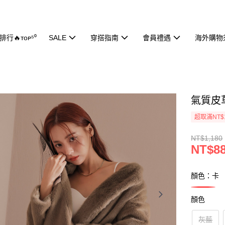
行🔥ᴛᴏᴘ⁵⁰
SALE
穿搭指南
會員禮遇
海外購物
氣質皮草
超取滿NT$
NT$1,180
NT$8
顏色：卡
顏色
灰藍