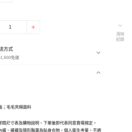
清除
紀錄
送方式
1,600免運
次付款
付款
版；毛毛夾棉面料
請詳閱尺寸表及購物說明，下單後即代表同意賣場規定。
、內褲、褲襪及隱形胸罩為貼身衣物，個人衛生考量，不適