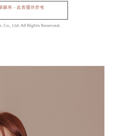
含姓名、電話或地址）提供予台灣大哥大進項蒐集、處理及利
功／繳費後需取消欲退款等相關疑問，請聯繫「AFTEE先享後
勿下單(付取)
公司與您本人進行分期帳單所需資料之確認、核對及更正。
援中心」
https://netprotections.freshdesk.com/support/home
,000
戶服務條款，請詳閱以下連結：
https://oppay.tw/userRule
項】
付款
恩沛科技股份有限公司提供之「AFTEE先享後付」服務完成之
依本服務之必要範圍內提供個人資料，並將交易相關給付款項請
0，滿NT$1,800(含以上)免運費
讓予恩沛科技股份有限公司。
個人資料處理事宜，請瀏覽以下網址：
1取貨
ee.tw/terms/#terms3
0，滿NT$1,600(含以上)免運費
年的使用者請事先徵得法定代理人或監護人之同意方可使用
E先享後付」，若未經同意申辦者引起之損失，本公司不負相關責
AFTEE先享後付」時，將依據個別帳號之用戶狀況，依本公司
00，滿NT$2,500(含以上)免運費
核予不同之上限額度；若仍有額度不足之情形，本公司將視審查
用戶進行身份認證。
配送
查看運費
一人註冊多個帳號或使用他人資訊註冊。若發現惡意使用之情
科技股份有限公司將有權停止該用戶之使用額度並採取法律行