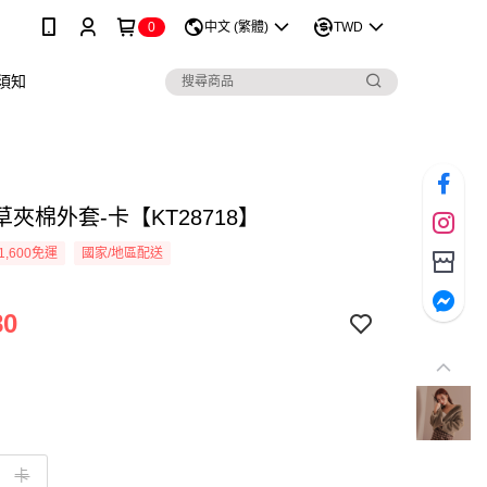
0
中文 (繁體)
TWD
須知
夾棉外套-卡【KT28718】
1,600免運
國家/地區配送
80
卡