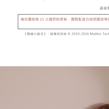
dibuat, at
NT$1,600 
akan dibat
Sila ambil
peringkat 
bagaimanap
已關閉，
tidak dipe
dan mendaf
NT$10,00
pembayara
[Arahan P
已關閉，請
Tempoh pe
Pembayaran
ditambah d
NT$10,00
berasingan
Anda bole
pembayaran
menerima 
7-11取貨
boleh men
NT$60/pes
Selepas me
produk pr
menyelesai
lebih lama
NT$1,800 
kod bar ke
pembayara
JKOPay, a
pesanan.
付款後7-1
NT$60/pes
[Nota Pent
Kedua, Se
1. Jumlah 
NT$1,600 
Perkhidmata
NT$10,000.
yang memb
berdasarka
宅配
melalui pe
2. Amaun p
NT$100/pe
pembelian
3. Pada ma
kepada Sy
NT$2,500 
mengikut p
Ketiga, Sy
Perkhidma
國家/地區