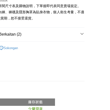
roduk
請詳閱尺寸表及購物說明，下單後即代表同意賣場規定。
、內褲、褲襪及隱形胸罩為貼身衣物，個人衛生考量，不適
y
鑑賞期，恕不接受退貨。
ter
Berkaitan (2)
nggunaan untuk OP Pay Later]
si Popular
an ini disediakan oleh Taiwan Mobile dan tersedia untuk
Sokongan
Taiwan Mobile tanpa memerlukan permohonan tambahan.
Mengenai Perkhidmatan AFTEE Beli Sekarang Bayar
◖ 夾克 ❘ 風衣 ◗
an ATM
memilih OP Pay Later sebagai kaedah pembayaran, sistem
 memilih AFTEE sebagai kaedah pembayaran, mesej
rahkan anda secara automatik ke proses transaksi OP Pay
n AFTEE akan muncul.
pas pesanan dibuat. Anda perlu mengesahkan nombor telefon
oleh meneruskan pembayaran selepas pengesahan SMS.
Penghantaran
 anda, memilih bilangan ansuran, dan menetapkan tarikh
ayaran diperlukan apabila pesanan disahkan. Produk akan
ayaran. Transaksi akan dianggap selesai setelah
e alamat yang ditetapkan.
付款
n disahkan.
h pesanan disahkan, anda akan menerima SMS pembayaran
anan | Penghantaran percuma untuk pesanan
hli aplikasi akan menerima pemberitahuan tolak aplikasi
 yang diluluskan, tempoh ansuran yang tersedia, dan yuran
atau lebih
akan adalah tertakluk kepada maklumat yang dinyatakan
ayaran diperlukan apabila anda menerima produk. Sila buat
man pengesahan transaksi seterusnya.
n di empat kedai serbaneka utama, ATM atau perbankan
家取貨
ian dengan SMS pembayaran atau pemberitahuan tolak
anan | Penghantaran percuma untuk pesanan
aksi tidak disahkan dalam masa 30 minit selepas pesanan
FTEE.