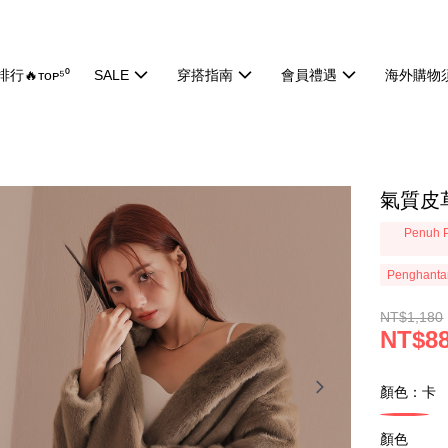
行🔥ᴛᴏᴘ⁵⁰
SALE
穿搭指南
會員禮遇
海外購物
氣質皮草
Penuh P
Penghanta
NT$1,180
NT$8
顏色：卡
顏色