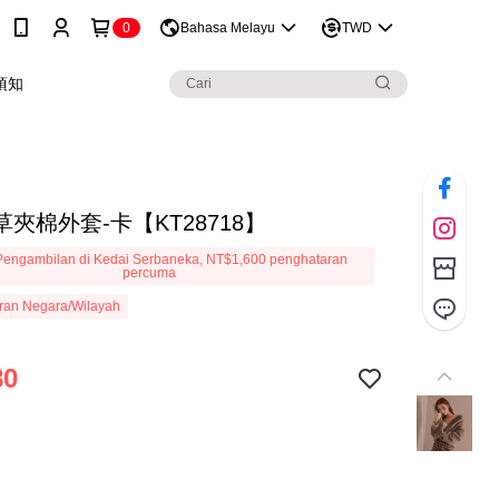
0
Bahasa Melayu
TWD
須知
夾棉外套-卡【KT28718】
engambilan di Kedai Serbaneka, NT$1,600 penghataran
percuma
ran Negara/Wilayah
80