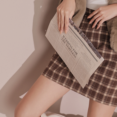
akan dibat
semakan kh
penilaian 
penilaian 
【Peneran
1. Pembaya
"Pembayar
pembayaran
2. Melalui
membayar m
Mobile / 
saluran lai
【Nota Pe
1. Perkhid
membolehk
perkhidmat
tuntutan h
menggunaka
2. Berdas
"Pembayar
peribadi a
Mobile un
pengesahan