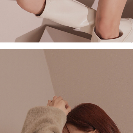
ansuran ol
3. Sila ba
pautan beri