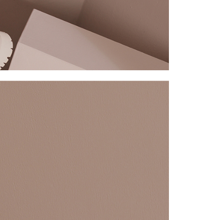
eh Taiwan Mobile.
ca syarat perkhidmatan pengguna secara lengkap melalui
kut: https://oppay.tw/userRule