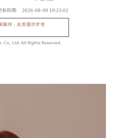
au jika permohonan gagal dalam proses semakan, pesanan
atau lebih
alkan secara automatik. Jika permohonan gagal pada
 perhatian bahawa tempoh pembayaran adalah 14 hari. Walau
"semakan manual", ini bermakna kriteria pemarkahan sistem
un, bagi mereka yang telah memuat turun Aplikasi AFTEE
請勿下單
nuhi; butiran penilaian khusus tidak akan didedahkan.
tar sebagai ahli AFTEE boleh menikmati tempoh
0/pesanan
n sehingga 45 hari.
embayaran]
勿下單(付取)
mbayaran dikira dari masa kedai meminta pembayaran anda,
 ansuran melalui OP Pay Later akan dibilkan secara
engan bilangan hari yang boleh dilanjutkan oleh AFTEE.
0/pesanan
 dan tidak termasuk dalam bil telekom anda. SMS peringatan
h melanjutkan tempoh pembayaran anda sebelum anda
 akan dihantar selepas kitaran bil bulanan.
pesanan. Walau bagaimanapun, tiada jaminan bahawa anda
付款
erima pesanan anda semasa tempoh pembayaran (cth.:
anan | Penghantaran percuma untuk pesanan
ngakses bil melalui pautan dalam SMS, anda boleh
apesanan atau produk yang mungkin mengambil masa yang
kan pembayaran anda melalui salah satu saluran berikut:
 untuk dihantar). Oleh itu, anda dikehendaki membuat
atau lebih
dai serbaneka, kedai runcit Taiwan Mobile, pemindahan bank,
n kepada AFTEE dalam tempoh sama ada anda menerima
tau iPASS MONEY.
1取貨
anan | Penghantaran percuma untuk pesanan
ing]
katan Pembayaran
yang diperakui untuk pengguna kali pertama boleh sehingga
atau lebih
n ini disediakan oleh Taiwan Mobile Co., Ltd. (“Syarikat”),
 Amaun diperakui sebenar yang diluluskan akan
olehkan pelanggan membeli barangan atau perkhidmatan
n keputusan pensijilan dan semakan oleh AFTEE.
rkhidmatan ini pada masa transaksi. Hasil daripada
erbelanjaan minimum mestilah lebih besar daripada NT$20.
sanan | Penghantaran percuma untuk pesanan
 atau pembayaran ansuran akan dipindahkan oleh peniaga
sa ini hanya tersedia untuk ahli Taiwan.
arikat, dan pelanggan hendaklah membuat pembayaran
atau lebih
erjanjian menggunakan sistem bil Syarikat.
arat Perkhidmatan
tan AFTEE Beli Sekarang Bayar Kemudian disediakan oleh
配送
Kadar Penghantaran