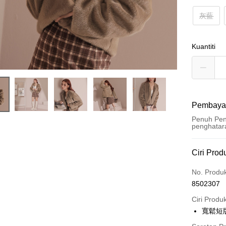
灰藍
Kuantiti
Pembaya
Penuh Pen
penghatar
Kaedah 
Ciri Prod
Kad Kredi
No. Produ
8502307
Pengambil
Ciri Produ
LINE Pay
寬鬆短
Apple Pay