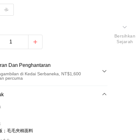
卡
Bersihkan
Sejarah
ran Dan Penghantaran
gambilan di Kedai Serbaneka, NT$1,600
an percuma
Pembayaran
uk
t (Bayaran Penuh)
k
an di Kedai Serbaneka
k
版；毛毛夾棉面料