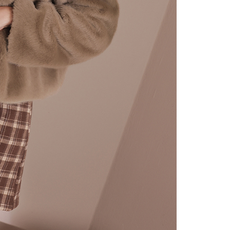
alkan secara automatik. Jika terdapat situasi "pindah untuk
usus" yang tidak lulus, ini menunjukkan bahawa sistem
tidak mencukupi, tiada penjelasan mengenai kandungan
boleh diberikan.
gan Kaedah Pembayaran】
ran ansuran tidak digabungkan dalam bil telekomunikasi,
an Ansuran Gogo" akan menghantar SMS peringatan
 selepas tarikh penyelesaian bulanan.
 pautan SMS untuk membuka bil, anda boleh memilih untuk
elalui "Kod bar kedai serbaneka / Kedai rasmi Taiwan
Pemindahan bank / Pembayaran J街口 / iPASS MONEY" dan
n.
nting】
matan ini disediakan oleh "Taiwan Mobile Co., Ltd." untuk
an pengguna membeli produk atau perkhidmatan melalui
an ini semasa transaksi, dan kedai akan menyerahkan hak
arga jual/beli ansuran kepada syarikat ini untuk membayar bil
n bil syarikat ini.
arkan tujuan kontrak persetujuan pembayaran menggunakan
an Ansuran Gogo", kedai akan memberikan maklumat
nda (termasuk nama, telefon atau alamat) kepada Taiwan
tuk pengumpulan, pemprosesan dan penggunaan, untuk
, semakan dan pembetulan data yang diperlukan untuk bil