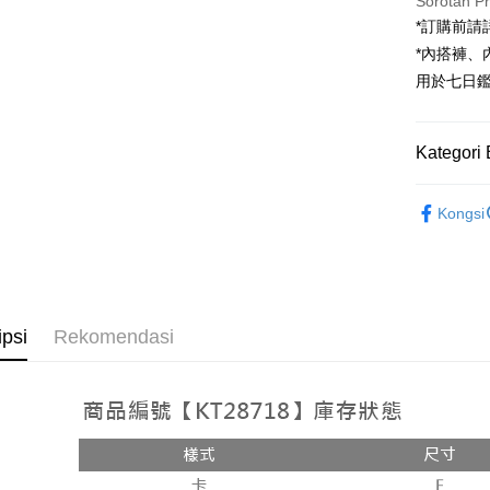
Sorotan P
*訂購前
JKOPAY
*內搭褲
Google Pa
用於七日
OP Pay La
Deskripsi
Kategori 
[Terma Pe
AFTEE
Rekomenda
Perkhidmat
Deskripsi
Kongsi
pengguna 
Pertama, 
【外著】
Pemindah
Kemudian
Jika anda 
1. Dengan
akan menga
pengesaha
Later sele
2. Anda b
Pilihan 
mudah alih
3. Tiada b
ipsi
Rekomendasi
akhir pemb
dihantar k
全家取貨
pembayara
4. Setela
NT$60/pes
manakala a
Had kredit
AFTEE.
NT$1,800 
yang diken
5. Tiada b
pada hala
pembayara
付款後全
dalam tal
NT$60/pes
Jika trans
aplikasi A