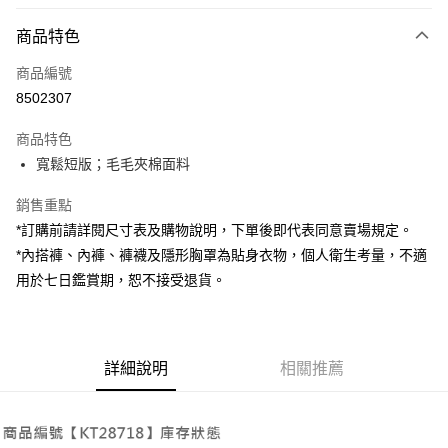
付款方式
商品特色
信用卡一次付款
商品編號
超商取貨付款
8502307
LINE Pay
商品特色
Apple Pay
寬鬆短版；毛毛夾棉面料
街口支付
銷售重點
*訂購前請詳閱尺寸表及購物說明，下單後即代表同意賣場規定。
Google Pay
*內搭褲、內褲、褲襪及隱形胸罩為貼身衣物，個人衛生考量，不適
大哥付你分期
用於七日鑑賞期，恕不接受退貨。
相關說明
【大哥付你分期使用說明】
AFTEE先享後付
1.本服務由台灣大哥大提供，台灣大哥大用戶可立即使用無須另外申請。
2.付款方式選擇「大哥付你分期」，訂單成立後會自動跳轉到大哥付的交易
相關說明
詳細說明
相關推薦
流程，驗證手機門號後，選擇欲分期的期數、繳款截止日，確認付款後即完
【關於「AFTEE先享後付」】
成交易。
ATM付款
AFTEE先享後付是「在收到商品之後才付款」的支付方式。 讓您購物簡單
3.實際核准額度、可分期數及費用金額請依後續交易確認頁面所載為準。
便利好安心！
4.訂單成立30分鐘內，如未前往確認交易或遇審核未通過，訂單將自動取
１．簡單：不需註冊會員、不需綁卡、不需儲值。
運送方式
消。如遇「轉專審核」未通過狀況，表示未達大哥付你分期系統評分，恕無