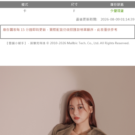
２．便利：只要手機號碼，簡訊認證，即可結帳。
法說明評估內容。
３．安心：先確認商品／服務後，再付款。
全家取貨付款
【繳款方式說明】
1.分期款項不併入電信帳單，「大哥付你分期」於每月結算日後寄送繳費提
每筆NT$60，滿NT$1,800(含以上)免運費
【「AFTEE先享後付」結帳流程】
醒簡訊。
１．於結帳方式選擇「AFTEE先享後付」後，將跳轉至「AFTEE先享後付」
2.透過簡訊連結打開帳單後，可選擇「超商條碼／台灣大直營門市／銀行轉
付款後全家取貨
結帳頁面，進行簡訊認證並確認金額後，即可完成結帳。
帳／街口支付／iPASS MONEY」等通路繳費。
２．訂單成立數日內，您將收到繳費通知簡訊。
每筆NT$60，滿NT$1,600(含以上)免運費
３．收到繳費通知簡訊後14天內，點擊此簡訊中的連結，可透過四大超商／
【注意事項】
ATM／網路銀行／等多元方式進行付款，方視為交易完成。
已關閉，請勿下單
1.本服務係由「台灣大哥大股份有限公司」（以下簡稱本公司）所提供，讓
※ 請注意：結帳手續完成當下不需立刻繳費，但若您需要取消訂單，請聯絡
用戶於交易時，得透過本服務購買商品或服務，並由商店將買賣／分期付款
每筆NT$10,000
購買商品的店家。未經商家同意取消之訂單仍視為有效，需透過AFTEE先享
買賣價金債權讓與本公司後，依約使用本公司帳單繳交帳款。
後付繳納相關費用。
2.基於同意付款使用「大哥付你分期」之契約關係目的，商店將以您的個人
已關閉，請勿下單(付取)
※ 交易是否成功請以「AFTEE先享後付 」之結帳頁面顯示為準，若有關於
資料（包含姓名、電話或地址）提供予台灣大哥大進項蒐集、處理及利用，
是否繳費成功／繳費後需取消欲退款等相關疑問，請聯繫「AFTEE先享後付
每筆NT$10,000
由本公司與您本人進行分期帳單所需資料之確認、核對及更正。
客戶支援中心」
https://netprotections.freshdesk.com/support/home
3.完整用戶服務條款，請詳閱以下連結：
https://oppay.tw/userRule
7-11取貨付款
【注意事項】
１．透過由恩沛科技股份有限公司提供之「AFTEE先享後付」服務完成之交
每筆NT$60，滿NT$1,800(含以上)免運費
易，需依本服務之必要範圍內提供個人資料，並將交易相關給付款項請求債
權轉讓予恩沛科技股份有限公司。
付款後7-11取貨
２．關於個人資料處理事宜，請瀏覽以下網址：
每筆NT$60，滿NT$1,600(含以上)免運費
https://aftee.tw/terms/#terms3
３．未成年的使用者請事先徵得法定代理人或監護人之同意方可使用
宅配
「AFTEE先享後付」，若未經同意申辦者引起之損失，本公司不負相關責
任。
每筆NT$100，滿NT$2,500(含以上)免運費