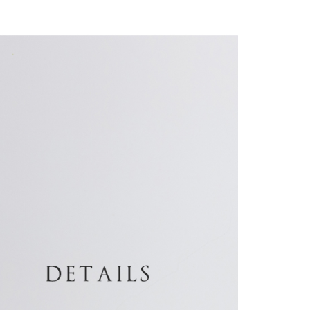
eh Taiwan Mobile.
ca syarat perkhidmatan pengguna secara lengkap melalui
kut: https://oppay.tw/userRule