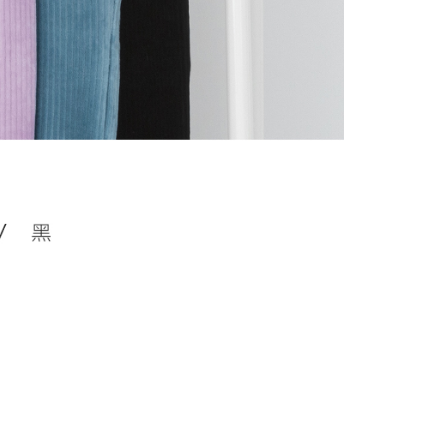
alkan secara automatik. Jika terdapat situasi "pindah untuk
usus" yang tidak lulus, ini menunjukkan bahawa sistem
tidak mencukupi, tiada penjelasan mengenai kandungan
boleh diberikan.
gan Kaedah Pembayaran】
ran ansuran tidak digabungkan dalam bil telekomunikasi,
an Ansuran Gogo" akan menghantar SMS peringatan
 selepas tarikh penyelesaian bulanan.
 pautan SMS untuk membuka bil, anda boleh memilih untuk
elalui "Kod bar kedai serbaneka / Kedai rasmi Taiwan
Pemindahan bank / Pembayaran J街口 / iPASS MONEY" dan
n.
nting】
matan ini disediakan oleh "Taiwan Mobile Co., Ltd." untuk
an pengguna membeli produk atau perkhidmatan melalui
an ini semasa transaksi, dan kedai akan menyerahkan hak
arga jual/beli ansuran kepada syarikat ini untuk membayar bil
n bil syarikat ini.
arkan tujuan kontrak persetujuan pembayaran menggunakan
an Ansuran Gogo", kedai akan memberikan maklumat
nda (termasuk nama, telefon atau alamat) kepada Taiwan
tuk pengumpulan, pemprosesan dan penggunaan, untuk
, semakan dan pembetulan data yang diperlukan untuk bil