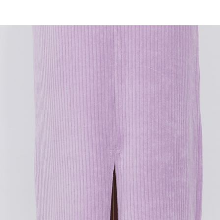
ansuran ol
3. Sila ba
pautan beri