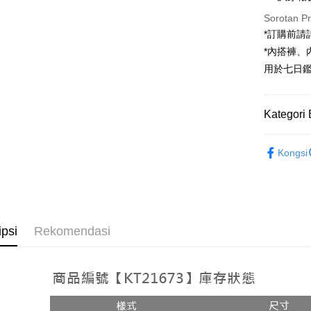
Sorotan P
JKOPAY
*訂購前
Google Pa
*內搭褲
用於七日
OP Pay La
Deskripsi
[Terma Pe
Kategori 
AFTEE
Perkhidmat
Deskripsi
Rekomenda
pengguna 
Pertama, 
Kongsi
Pemindah
Kemudian
【裙子】
Jika anda 
1. Dengan
akan menga
pengesaha
Later sele
2. Anda b
Pilihan 
mudah alih
3. Tiada b
akhir pemb
dihantar k
全家取貨
ipsi
Rekomendasi
pembayara
4. Setela
NT$60/pes
manakala a
Had kredit
AFTEE.
NT$1,800 
yang diken
5. Tiada b
pada hala
pembayara
付款後全
dalam tal
NT$60/pes
Jika trans
aplikasi A