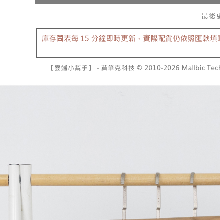
dibuat, at
NT$1,600 
akan dibat
Sila ambil
peringkat 
bagaimanap
已關閉，
tidak dipe
dan mendaf
NT$10,00
pembayara
[Arahan P
已關閉，請
Tempoh pe
Pembayaran
ditambah d
NT$10,00
berasingan
Anda bole
pembayaran
menerima 
7-11取貨
boleh men
NT$60/pes
Selepas me
produk pr
menyelesai
lebih lama
NT$1,800 
kod bar ke
pembayara
JKOPay, a
pesanan.
付款後7-1
NT$60/pes
[Nota Pent
Kedua, Se
1. Jumlah 
NT$1,600 
Perkhidmata
NT$10,000.
yang memb
berdasarka
宅配
melalui pe
2. Amaun p
NT$100/pe
pembelian
3. Pada ma
kepada Sy
NT$2,500 
mengikut p
Ketiga, Sy
Perkhidma
國家/地區