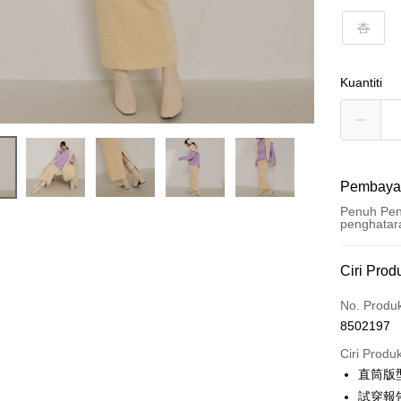
杏
Kuantiti
Pembaya
Penuh Pen
penghatar
Kaedah 
Ciri Prod
Kad Kredi
No. Produ
8502197
Pengambil
Ciri Produ
LINE Pay
直筒版
試穿報告 
Apple Pay