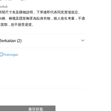
roduk
請詳閱尺寸表及購物說明，下單後即代表同意賣場規定。
y
、內褲、褲襪及隱形胸罩為貼身衣物，個人衛生考量，不適
鑑賞期，恕不接受退貨。
ter
nggunaan untuk OP Pay Later]
Berkaitan (2)
an ini disediakan oleh Taiwan Mobile dan tersedia untuk
si Popular
Taiwan Mobile tanpa memerlukan permohonan tambahan.
Mengenai Perkhidmatan AFTEE Beli Sekarang Bayar
Sokongan
an ATM
◖ 中 ❘ 長裙 ◗
memilih OP Pay Later sebagai kaedah pembayaran, sistem
 memilih AFTEE sebagai kaedah pembayaran, mesej
rahkan anda secara automatik ke proses transaksi OP Pay
n AFTEE akan muncul.
pas pesanan dibuat. Anda perlu mengesahkan nombor telefon
oleh meneruskan pembayaran selepas pengesahan SMS.
Penghantaran
 anda, memilih bilangan ansuran, dan menetapkan tarikh
ayaran diperlukan apabila pesanan disahkan. Produk akan
ayaran. Transaksi akan dianggap selesai setelah
e alamat yang ditetapkan.
付款
n disahkan.
h pesanan disahkan, anda akan menerima SMS pembayaran
anan | Penghantaran percuma untuk pesanan
hli aplikasi akan menerima pemberitahuan tolak aplikasi
 yang diluluskan, tempoh ansuran yang tersedia, dan yuran
atau lebih
akan adalah tertakluk kepada maklumat yang dinyatakan
ayaran diperlukan apabila anda menerima produk. Sila buat
man pengesahan transaksi seterusnya.
n di empat kedai serbaneka utama, ATM atau perbankan
家取貨
ian dengan SMS pembayaran atau pemberitahuan tolak
anan | Penghantaran percuma untuk pesanan
aksi tidak disahkan dalam masa 30 minit selepas pesanan
FTEE.