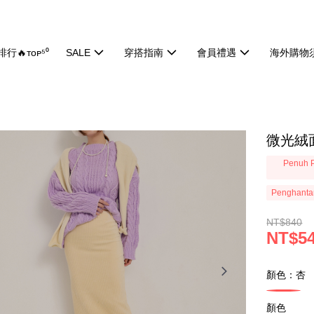
行🔥ᴛᴏᴘ⁵⁰
SALE
穿搭指南
會員禮遇
海外購物
微光絨面
Penuh P
Penghanta
NT$840
NT$5
顏色：杏
顏色