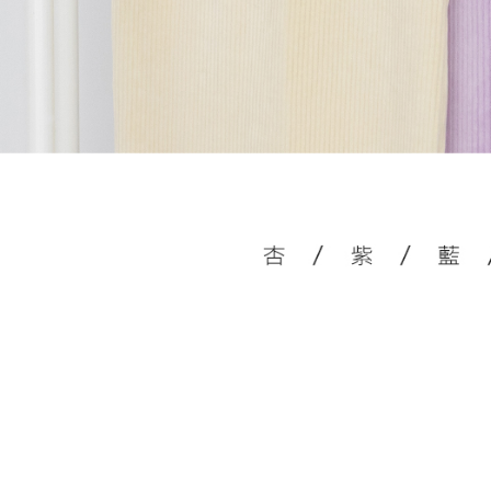
akan dibat
semakan kh
penilaian 
penilaian 
【Peneran
1. Pembaya
"Pembayar
pembayaran
2. Melalui
membayar m
Mobile / 
saluran lai
【Nota Pe
1. Perkhid
membolehk
perkhidmat
tuntutan h
menggunaka
2. Berdas
"Pembayar
peribadi a
Mobile un
pengesahan