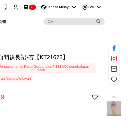
0
Bahasa Melayu
TWD
須知
開衩長裙-杏【KT21673】
engambilan di Kedai Serbaneka, NT$1,600 penghataran
percuma
ran Negara/Wilayah
49