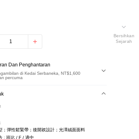
Bersihkan
Sejarah
ran Dan Penghantaran
gambilan di Kedai Serbaneka, NT$1,600
an percuma
Pembayaran
uk
t (Bayaran Penuh)
k
an di Kedai Serbaneka
k
型；彈性鬆緊帶；後開衩設計；光澤絨面面料
: 班比 / F / 適中