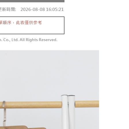
au jika permohonan gagal dalam proses semakan, pesanan
atau lebih
alkan secara automatik. Jika permohonan gagal pada
 perhatian bahawa tempoh pembayaran adalah 14 hari. Walau
"semakan manual", ini bermakna kriteria pemarkahan sistem
un, bagi mereka yang telah memuat turun Aplikasi AFTEE
請勿下單
nuhi; butiran penilaian khusus tidak akan didedahkan.
tar sebagai ahli AFTEE boleh menikmati tempoh
0/pesanan
n sehingga 45 hari.
embayaran]
勿下單(付取)
mbayaran dikira dari masa kedai meminta pembayaran anda,
 ansuran melalui OP Pay Later akan dibilkan secara
engan bilangan hari yang boleh dilanjutkan oleh AFTEE.
0/pesanan
 dan tidak termasuk dalam bil telekom anda. SMS peringatan
h melanjutkan tempoh pembayaran anda sebelum anda
 akan dihantar selepas kitaran bil bulanan.
pesanan. Walau bagaimanapun, tiada jaminan bahawa anda
付款
erima pesanan anda semasa tempoh pembayaran (cth.:
anan | Penghantaran percuma untuk pesanan
ngakses bil melalui pautan dalam SMS, anda boleh
apesanan atau produk yang mungkin mengambil masa yang
kan pembayaran anda melalui salah satu saluran berikut:
 untuk dihantar). Oleh itu, anda dikehendaki membuat
atau lebih
dai serbaneka, kedai runcit Taiwan Mobile, pemindahan bank,
n kepada AFTEE dalam tempoh sama ada anda menerima
tau iPASS MONEY.
1取貨
anan | Penghantaran percuma untuk pesanan
ing]
katan Pembayaran
yang diperakui untuk pengguna kali pertama boleh sehingga
atau lebih
n ini disediakan oleh Taiwan Mobile Co., Ltd. (“Syarikat”),
 Amaun diperakui sebenar yang diluluskan akan
olehkan pelanggan membeli barangan atau perkhidmatan
n keputusan pensijilan dan semakan oleh AFTEE.
rkhidmatan ini pada masa transaksi. Hasil daripada
erbelanjaan minimum mestilah lebih besar daripada NT$20.
sanan | Penghantaran percuma untuk pesanan
 atau pembayaran ansuran akan dipindahkan oleh peniaga
sa ini hanya tersedia untuk ahli Taiwan.
arikat, dan pelanggan hendaklah membuat pembayaran
atau lebih
erjanjian menggunakan sistem bil Syarikat.
arat Perkhidmatan
tan AFTEE Beli Sekarang Bayar Kemudian disediakan oleh
配送
Kadar Penghantaran