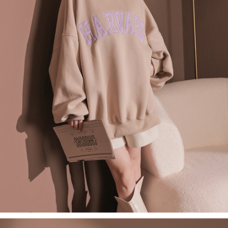
４．使用「AFTEE先享後付」時，將依據個別帳號之用戶狀況，依本公司即
時審查核予不同之上限額度；若仍有額度不足之情形，本公司將視審查結果
國家/地區配送
查看運費
請求用戶進行身份認證。
５．嚴禁一人註冊多個帳號或使用他人資訊註冊。若發現惡意使用之情形，
恩沛科技股份有限公司將有權停止該用戶之使用額度並採取法律行動。