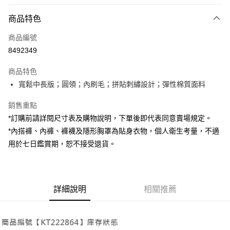
付款方式
商品特色
信用卡一次付款
商品編號
超商取貨付款
8492349
LINE Pay
商品特色
Apple Pay
寬鬆中長版；圓領；內刷毛；拼貼刺繡設計；彈性棉質面料
街口支付
銷售重點
*訂購前請詳閱尺寸表及購物說明，下單後即代表同意賣場規定。
Google Pay
*內搭褲、內褲、褲襪及隱形胸罩為貼身衣物，個人衛生考量，不適
大哥付你分期
用於七日鑑賞期，恕不接受退貨。
相關說明
【大哥付你分期使用說明】
AFTEE先享後付
1.本服務由台灣大哥大提供，台灣大哥大用戶可立即使用無須另外申請。
2.付款方式選擇「大哥付你分期」，訂單成立後會自動跳轉到大哥付的交易
相關說明
詳細說明
相關推薦
流程，驗證手機門號後，選擇欲分期的期數、繳款截止日，確認付款後即完
【關於「AFTEE先享後付」】
成交易。
ATM付款
AFTEE先享後付是「在收到商品之後才付款」的支付方式。 讓您購物簡單
3.實際核准額度、可分期數及費用金額請依後續交易確認頁面所載為準。
便利好安心！
4.訂單成立30分鐘內，如未前往確認交易或遇審核未通過，訂單將自動取
１．簡單：不需註冊會員、不需綁卡、不需儲值。
運送方式
消。如遇「轉專審核」未通過狀況，表示未達大哥付你分期系統評分，恕無