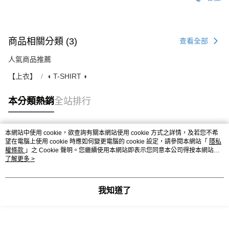
商品相關分類 (3)
查看全部
人氣商品推薦
【上衣】
◖ T-SHIRT ◗
本分類熱銷
全站排行
本網站中使用 cookie，欲查詢有關本網站使用 cookie 方式之詳情，及若您不希
熱門標籤
望在電腦上使用 cookie 時應如何變更電腦的 cookie 設定，請參閱本網站「
隱私
權條款
」之 Cookie 聲明。您繼續使用本網站即表示您同意本公司得按本網站使
用條款之 Cookie 聲明使用 cookie。
了解更多 >
我知道了