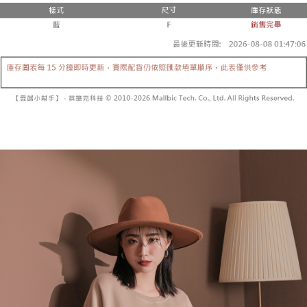
２．便利：只要手機號碼，簡訊認證，即可結帳。
法說明評估內容。
３．安心：先確認商品／服務後，再付款。
全家取貨付款
【繳款方式說明】
1.分期款項不併入電信帳單，「大哥付你分期」於每月結算日後寄送繳費提
每筆NT$60，滿NT$1,800(含以上)免運費
【「AFTEE先享後付」結帳流程】
醒簡訊。
１．於結帳方式選擇「AFTEE先享後付」後，將跳轉至「AFTEE先享後付」
2.透過簡訊連結打開帳單後，可選擇「超商條碼／台灣大直營門市／銀行轉
付款後全家取貨
結帳頁面，進行簡訊認證並確認金額後，即可完成結帳。
帳／街口支付／iPASS MONEY」等通路繳費。
２．訂單成立數日內，您將收到繳費通知簡訊。
每筆NT$60，滿NT$1,600(含以上)免運費
３．收到繳費通知簡訊後14天內，點擊此簡訊中的連結，可透過四大超商／
【注意事項】
ATM／網路銀行／等多元方式進行付款，方視為交易完成。
已關閉，請勿下單
1.本服務係由「台灣大哥大股份有限公司」（以下簡稱本公司）所提供，讓
※ 請注意：結帳手續完成當下不需立刻繳費，但若您需要取消訂單，請聯絡
用戶於交易時，得透過本服務購買商品或服務，並由商店將買賣／分期付款
每筆NT$10,000
購買商品的店家。未經商家同意取消之訂單仍視為有效，需透過AFTEE先享
買賣價金債權讓與本公司後，依約使用本公司帳單繳交帳款。
後付繳納相關費用。
2.基於同意付款使用「大哥付你分期」之契約關係目的，商店將以您的個人
已關閉，請勿下單(付取)
※ 交易是否成功請以「AFTEE先享後付 」之結帳頁面顯示為準，若有關於
資料（包含姓名、電話或地址）提供予台灣大哥大進項蒐集、處理及利用，
是否繳費成功／繳費後需取消欲退款等相關疑問，請聯繫「AFTEE先享後付
每筆NT$10,000
由本公司與您本人進行分期帳單所需資料之確認、核對及更正。
客戶支援中心」
https://netprotections.freshdesk.com/support/home
3.完整用戶服務條款，請詳閱以下連結：
https://oppay.tw/userRule
7-11取貨付款
【注意事項】
１．透過由恩沛科技股份有限公司提供之「AFTEE先享後付」服務完成之交
每筆NT$60，滿NT$1,800(含以上)免運費
易，需依本服務之必要範圍內提供個人資料，並將交易相關給付款項請求債
權轉讓予恩沛科技股份有限公司。
付款後7-11取貨
２．關於個人資料處理事宜，請瀏覽以下網址：
每筆NT$60，滿NT$1,600(含以上)免運費
https://aftee.tw/terms/#terms3
３．未成年的使用者請事先徵得法定代理人或監護人之同意方可使用
宅配
「AFTEE先享後付」，若未經同意申辦者引起之損失，本公司不負相關責
任。
每筆NT$100，滿NT$2,500(含以上)免運費