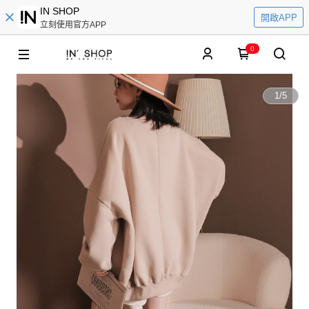
IN SHOP
開啟APP
立刻使用官方APP
0
1
/
5