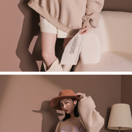
saluran lain.
【Nota Penting】
1. Perkhidmatan ini disediakan oleh "Taiwan Mobile Co., Ltd." untuk
membolehkan pengguna membeli produk atau perkhidmatan melalui
perkhidmatan ini semasa transaksi, dan kedai akan menyerahkan hak
tuntutan harga jual/beli ansuran kepada syarikat ini untuk membayar bil
menggunakan bil syarikat ini.
2. Berdasarkan tujuan kontrak persetujuan pembayaran menggunakan
"Pembayaran Ansuran Gogo", kedai akan memberikan maklumat peribadi
anda (termasuk nama, telefon atau alamat) kepada Taiwan Mobile untuk
pengumpulan, pemprosesan dan penggunaan, untuk pengesahan,
semakan dan pembetulan data yang diperlukan untuk bil ansuran oleh
Taiwan Mobile.
3. Sila baca syarat perkhidmatan pengguna secara lengkap melalui
pautan berikut: https://oppay.tw/userRule