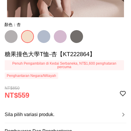
顏色：杏
糖果撞色大學T恤-杏【KT222864】
Penuh Pengambilan di Kedai Serbaneka, NT$1,600 penghataran
percuma
Penghantaran Negara/Wilayah
NT$850
NT$559
Sila pilih variasi produk.