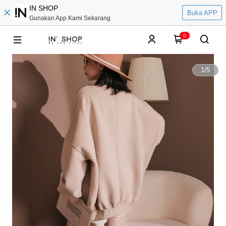
IN SHOP
Buka APP
Gunakan App Kami Sekarang
0
1
/
5