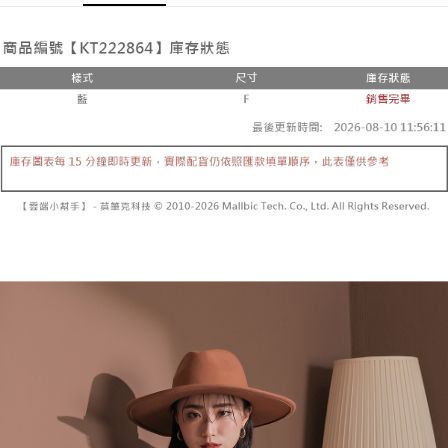
Pemindahan ATM
1. Dengan memilih AFTEE sebagai kaedah pembayaran, mesej
Jika anda memilih OP Pay Later sebagai kaedah pembayaran, sistem
pengesahan AFTEE akan muncul.
akan mengarahkan anda secara automatik ke proses transaksi OP Pay
2. Anda boleh meneruskan pembayaran selepas pengesahan SMS.
Pilihan Penghantaran
Later selepas pesanan dibuat. Anda perlu mengesahkan nombor telefon
3. Tiada bayaran diperlukan apabila pesanan disahkan. Produk akan
mudah alih anda, memilih bilangan ansuran, dan menetapkan tarikh
dihantar ke alamat yang ditetapkan.
全家取貨付款
akhir pembayaran. Transaksi akan dianggap selesai setelah pembayaran
4. Setelah pesanan disahkan, anda akan menerima SMS pembayaran
disahkan.
NT$60/pesanan | Penghantaran percuma untuk pesanan
manakala ahli aplikasi akan menerima pemberitahuan tolak aplikasi
NT$1,800 atau lebih
AFTEE.
Had kredit yang diluluskan, tempoh ansuran yang tersedia, dan yuran
5. Tiada bayaran diperlukan apabila anda menerima produk. Sila buat
yang dikenakan adalah tertakluk kepada maklumat yang dinyatakan
pembayaran di empat kedai serbaneka utama, ATM atau perbankan
付款後全家取貨
pada halaman pengesahan transaksi seterusnya.
dalam talian dengan SMS pembayaran atau pemberitahuan tolak aplikasi
NT$60/pesanan | Penghantaran percuma untuk pesanan
AFTEE.
Jika transaksi tidak disahkan dalam masa 30 minit selepas pesanan
NT$1,600 atau lebih
dibuat, atau jika permohonan gagal dalam proses semakan, pesanan
Sila ambil perhatian bahawa tempoh pembayaran adalah 14 hari. Walau
akan dibatalkan secara automatik. Jika permohonan gagal pada
已關閉，請勿下單
bagaimanapun, bagi mereka yang telah memuat turun Aplikasi AFTEE
peringkat "semakan manual", ini bermakna kriteria pemarkahan sistem
dan mendaftar sebagai ahli AFTEE boleh menikmati tempoh pembayaran
NT$10,000/pesanan
tidak dipenuhi; butiran penilaian khusus tidak akan didedahkan.
sehingga 45 hari.
已關閉，請勿下單(付取)
[Arahan Pembayaran]
Tempoh pembayaran dikira dari masa kedai meminta pembayaran anda,
ditambah dengan bilangan hari yang boleh dilanjutkan oleh AFTEE. Anda
NT$10,000/pesanan
Pembayaran ansuran melalui OP Pay Later akan dibilkan secara
boleh melanjutkan tempoh pembayaran anda sebelum anda menerima
berasingan dan tidak termasuk dalam bil telekom anda. SMS peringatan
pesanan. Walau bagaimanapun, tiada jaminan bahawa anda boleh
7-11取貨付款
pembayaran akan dihantar selepas kitaran bil bulanan.
menerima pesanan anda semasa tempoh pembayaran (cth.: produk
NT$60/pesanan | Penghantaran percuma untuk pesanan
prapesanan atau produk yang mungkin mengambil masa yang lebih
Selepas mengakses bil melalui pautan dalam SMS, anda boleh
NT$1,800 atau lebih
lama untuk dihantar). Oleh itu, anda dikehendaki membuat pembayaran