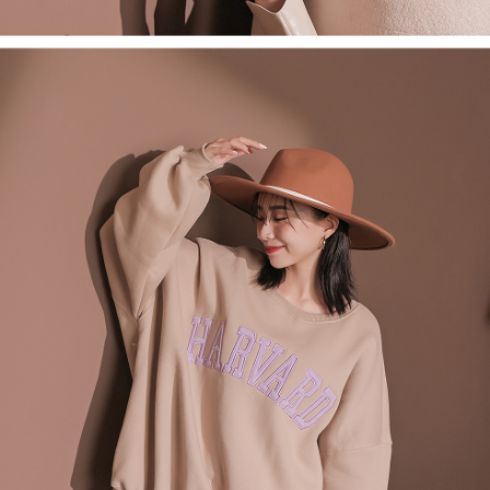
1. Perkhidmatan ini disediakan oleh Taiwan Mobile, pengguna telefon
Sila hubungi NP Taiwan Inc. di
cs_tw@netprotections.co.jp
jika anda
mudah alih boleh segera menggunakan tanpa perlu memohon lagi.
mempunyai sebarang kebimbangan mengenai pemprosesan dan
(Hanya untuk nombor langganan peribadi, tidak terbuka untuk syarikat
penggunaan pada data peribadi. Jika anda tidak bersetuju dengan data
dan kad prabayar)
peribadi yang disenaraikan seperti di atas akan dikumpul dan digunakan
2. Pilihan kaedah pembayaran "Pembayaran Ansuran Gogo", selepas
oleh AFTEE, sila jangan gunakan perkhidmatan ini.
pesanan ditubuhkan, akan secara automatik dialihkan ke proses
transaksi Gogo, selepas pengesahan nombor telefon, pilih bilangan
ansuran yang diingini, tarikh akhir pembayaran, dan setelah
mengesahkan pembayaran, transaksi akan selesai.
3. Jumlah kelulusan sebenar, bilangan ansuran dan jumlah bayaran
adalah berdasarkan halaman pengesahan transaksi seterusnya.
4. Dalam masa 30 minit selepas pesanan ditubuhkan, jika tidak pergi
untuk mengesahkan transaksi atau jika tidak lulus semakan, pesanan
akan dibatalkan secara automatik. Jika terdapat situasi "pindah untuk
semakan khusus" yang tidak lulus, ini menunjukkan bahawa sistem
penilaian tidak mencukupi, tiada penjelasan mengenai kandungan
penilaian boleh diberikan.
【Penerangan Kaedah Pembayaran】
1. Pembayaran ansuran tidak digabungkan dalam bil telekomunikasi,
"Pembayaran Ansuran Gogo" akan menghantar SMS peringatan
pembayaran selepas tarikh penyelesaian bulanan.
2. Melalui pautan SMS untuk membuka bil, anda boleh memilih untuk
membayar melalui "Kod bar kedai serbaneka / Kedai rasmi Taiwan
Mobile / Pemindahan bank / Pembayaran J街口 / iPASS MONEY" dan