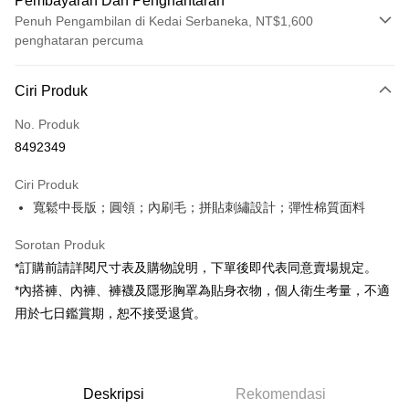
Pembayaran Dan Penghantaran
Penuh Pengambilan di Kedai Serbaneka, NT$1,600
penghataran percuma
Kaedah Pembayaran
Ciri Produk
Kad Kredit (Bayaran Penuh)
No. Produk
Pengambilan di Kedai Serbaneka
8492349
LINE Pay
Ciri Produk
Apple Pay
寬鬆中長版；圓領；內刷毛；拼貼刺繡設計；彈性棉質面料
JKOPAY
Sorotan Produk
Google Pay
*訂購前請詳閱尺寸表及購物說明，下單後即代表同意賣場規定。
*內搭褲、內褲、褲襪及隱形胸罩為貼身衣物，個人衛生考量，不適
OP Pay Later
用於七日鑑賞期，恕不接受退貨。
Deskripsi
[Terma Penggunaan untuk OP Pay Later]
AFTEE
Perkhidmatan ini disediakan oleh Taiwan Mobile dan tersedia untuk
Deskripsi
pengguna Taiwan Mobile tanpa memerlukan permohonan tambahan.
Deskripsi
Rekomendasi
Pertama, Mengenai Perkhidmatan AFTEE Beli Sekarang Bayar Kemudian