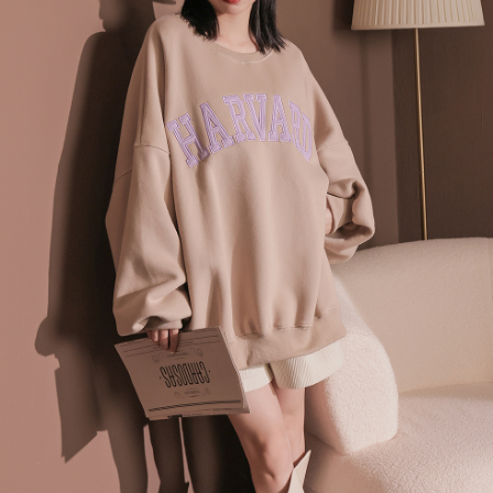
menyelesaikan pembayaran anda melalui salah satu saluran berikut: kod
kepada AFTEE dalam tempoh sama ada anda menerima pesanan.
bar kedai serbaneka, kedai runcit Taiwan Mobile, pemindahan bank,
付款後7-11取貨
JKOPay, atau iPASS MONEY.
Kedua, Sekatan Pembayaran
NT$60/pesanan | Penghantaran percuma untuk pesanan
1. Jumlah yang diperakui untuk pengguna kali pertama boleh sehingga
[Nota Penting]
NT$1,600 atau lebih
NT$10,000. Amaun diperakui sebenar yang diluluskan akan berdasarkan
keputusan pensijilan dan semakan oleh AFTEE.
Perkhidmatan ini disediakan oleh Taiwan Mobile Co., Ltd. (“Syarikat”),
宅配
2. Amaun perbelanjaan minimum mestilah lebih besar daripada NT$20.
yang membolehkan pelanggan membeli barangan atau perkhidmatan
3. Pada masa ini hanya tersedia untuk ahli Taiwan.
NT$100/pesanan | Penghantaran percuma untuk pesanan
melalui perkhidmatan ini pada masa transaksi. Hasil daripada pembelian
atau pembayaran ansuran akan dipindahkan oleh peniaga kepada
NT$2,500 atau lebih
Ketiga, Syarat Perkhidmatan
Syarikat, dan pelanggan hendaklah membuat pembayaran mengikut
Perkhidmatan AFTEE Beli Sekarang Bayar Kemudian disediakan oleh NP
perjanjian menggunakan sistem bil Syarikat.
國家/地區配送
Kadar Penghantaran
Taiwan, Inc. dan AFTEE akan membuat bil kepada pengguna. AFTEE
akan menggunakan data peribadi yang dikumpul (termasuk nama
Untuk memenuhi hubungan kontrak yang terjalin melalui persetujuan
pembeli, no. telefon, nama penerima, no. telefon, alamat penerima) untuk
penggunaan OP Pay Later, peniaga akan memberikan maklumat peribadi
penggunaan perkhidmatan. Sila rujuk kepada "Penyata Pengumpulan
anda (termasuk nama, nombor telefon, atau alamat) kepada Syarikat bagi
Data Peribadi, Pemprosesan, Penggunaan"
tujuan pengumpulan, pemprosesan dan penggunaan data yang
(https://aftee.tw/privacypolicy/
) untuk maklumat lanjut.
diperlukan untuk pengebilan ansuran, termasuk pengesahan,
pengesahan semula dan pembetulan.
Jumlah yang diperakui untuk pengguna kali pertama yang lulus
kelulusan boleh sehingga NT$10,000. Jika pengguna tidak membuat
Untuk terma perkhidmatan penuh, sila rujuk pautan berikut:
pembayaran dalam tempoh tersebut, yuran pembayaran lewat sebanyak
https://oppay.tw/userRule
" target="_blank" class="link revert-
20% setahun akan dikenakan. Pengguna bawah umur dikehendaki
style">https://oppay.tw/userRule
mendapatkan kebenaran daripada ibu bapa atau penjaga yang sah
untuk menggunakan AFTEE.
【Panduan Penggunaan Pembayaran Ansuran Gogo】