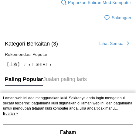
Paparkan Butiran Mod Komputer
Sokongan
Kategori Berkaitan (3)
Lihat Semua
Rekomendasi Popular
【上衣】
◖ T-SHIRT ◗
Paling Popular
Jualan paling laris
Laman web ini ada menggunakan kuki. Sekiranya anda ingin mengetahui
Tag Popular
secara terperinci bagaimana kuki digunakan di laman web ini, dan bagaimana
untuk mengubah tetapan kuki komputer anda. Jika anda tidak mahu
menggunakan kuki di komputer anda, sila rujuk penerangan mengenai kuki.
Butiran >
Dasar Privasi
Laman web ini ada menggunakan kuki. Sekiranya anda ingin
mengetahui secara terperinci bagaimana kuki digunakan di laman web ini,
dan bagaimana untuk mengubah tetapan kuki komputer anda. Jika anda tidak
Faham
mahu menggunakan kuki di komputer anda, sila rujuk penerangan mengenai