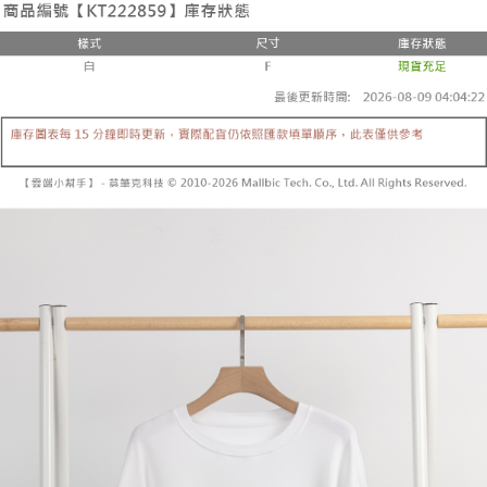
２．便利：只要手機號碼，簡訊認證，即可結帳。
法說明評估內容。
３．安心：先確認商品／服務後，再付款。
全家取貨付款
【繳款方式說明】
1.分期款項不併入電信帳單，「大哥付你分期」於每月結算日後寄送繳費提
每筆NT$60，滿NT$1,800(含以上)免運費
【「AFTEE先享後付」結帳流程】
醒簡訊。
１．於結帳方式選擇「AFTEE先享後付」後，將跳轉至「AFTEE先享後付」
2.透過簡訊連結打開帳單後，可選擇「超商條碼／台灣大直營門市／銀行轉
付款後全家取貨
結帳頁面，進行簡訊認證並確認金額後，即可完成結帳。
帳／街口支付／iPASS MONEY」等通路繳費。
２．訂單成立數日內，您將收到繳費通知簡訊。
每筆NT$60，滿NT$1,600(含以上)免運費
３．收到繳費通知簡訊後14天內，點擊此簡訊中的連結，可透過四大超商／
【注意事項】
ATM／網路銀行／等多元方式進行付款，方視為交易完成。
已關閉，請勿下單
1.本服務係由「台灣大哥大股份有限公司」（以下簡稱本公司）所提供，讓
※ 請注意：結帳手續完成當下不需立刻繳費，但若您需要取消訂單，請聯絡
用戶於交易時，得透過本服務購買商品或服務，並由商店將買賣／分期付款
每筆NT$10,000
購買商品的店家。未經商家同意取消之訂單仍視為有效，需透過AFTEE先享
買賣價金債權讓與本公司後，依約使用本公司帳單繳交帳款。
後付繳納相關費用。
2.基於同意付款使用「大哥付你分期」之契約關係目的，商店將以您的個人
已關閉，請勿下單(付取)
※ 交易是否成功請以「AFTEE先享後付 」之結帳頁面顯示為準，若有關於
資料（包含姓名、電話或地址）提供予台灣大哥大進項蒐集、處理及利用，
是否繳費成功／繳費後需取消欲退款等相關疑問，請聯繫「AFTEE先享後付
每筆NT$10,000
由本公司與您本人進行分期帳單所需資料之確認、核對及更正。
客戶支援中心」
https://netprotections.freshdesk.com/support/home
3.完整用戶服務條款，請詳閱以下連結：
https://oppay.tw/userRule
7-11取貨付款
【注意事項】
１．透過由恩沛科技股份有限公司提供之「AFTEE先享後付」服務完成之交
每筆NT$60，滿NT$1,800(含以上)免運費
易，需依本服務之必要範圍內提供個人資料，並將交易相關給付款項請求債
權轉讓予恩沛科技股份有限公司。
付款後7-11取貨
２．關於個人資料處理事宜，請瀏覽以下網址：
每筆NT$60，滿NT$1,600(含以上)免運費
https://aftee.tw/terms/#terms3
３．未成年的使用者請事先徵得法定代理人或監護人之同意方可使用
宅配
「AFTEE先享後付」，若未經同意申辦者引起之損失，本公司不負相關責
任。
每筆NT$100，滿NT$2,500(含以上)免運費