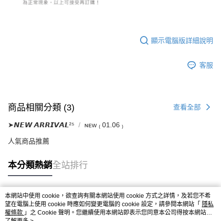
顯示電腦版詳細說明
客服
商品相關分類 (3)
查看全部
➤𝙉𝙀𝙒 𝘼𝙍𝙍𝙄𝙑𝘼𝙇²⁵
ɴᴇᴡ ₍ 01.06 ₎
人氣商品推薦
本分類熱銷
全站排行
本網站中使用 cookie，欲查詢有關本網站使用 cookie 方式之詳情，及若您不希
熱門標籤
望在電腦上使用 cookie 時應如何變更電腦的 cookie 設定，請參閱本網站「
隱私
權條款
」之 Cookie 聲明。您繼續使用本網站即表示您同意本公司得按本網站使