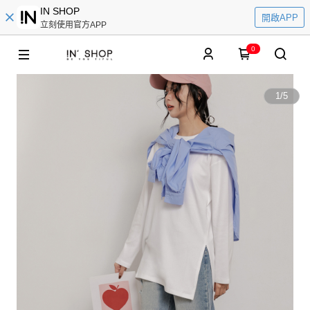
IN SHOP
開啟APP
立刻使用官方APP
0
1
/
5