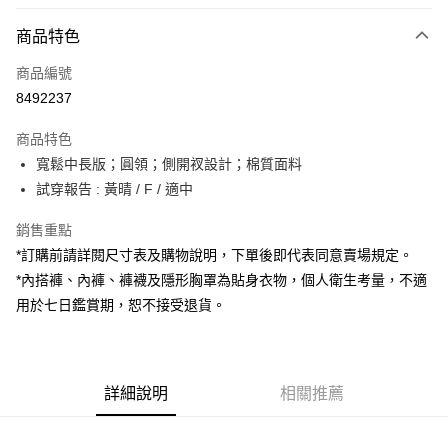
付款方式
商品特色
信用卡一次付款
商品編號
超商取貨付款
8492237
LINE Pay
商品特色
Apple Pay
寬鬆中長版；圓領；側開衩設計；棉質面料
試穿報告 : 黃晴 / F / 適中
街口支付
銷售重點
Google Pay
*訂購前請詳閱尺寸表及購物說明，下單後即代表同意賣場規定。
大哥付你分期
*內搭褲、內褲、褲襪及隱形胸罩為貼身衣物，個人衛生考量，不適
相關說明
用於七日鑑賞期，恕不接受退貨。
【大哥付你分期使用說明】
AFTEE先享後付
1.本服務由台灣大哥大提供，台灣大哥大用戶可立即使用無須另外申請。
2.付款方式選擇「大哥付你分期」，訂單成立後會自動跳轉到大哥付的交易
相關說明
流程，驗證手機門號後，選擇欲分期的期數、繳款截止日，確認付款後即完
【關於「AFTEE先享後付」】
成交易。
詳細說明
相關推薦
ATM付款
AFTEE先享後付是「在收到商品之後才付款」的支付方式。 讓您購物簡單
3.實際核准額度、可分期數及費用金額請依後續交易確認頁面所載為準。
便利好安心！
4.訂單成立30分鐘內，如未前往確認交易或遇審核未通過，訂單將自動取
１．簡單：不需註冊會員、不需綁卡、不需儲值。
運送方式
消。如遇「轉專審核」未通過狀況，表示未達大哥付你分期系統評分，恕無