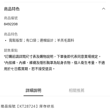
付款方式
商品特色
信用卡一次付款
商品編號
超商取貨付款
8492208
LINE Pay
商品特色
Apple Pay
寬鬆版型；有口袋；連帽設計；羊羔毛面料
街口支付
銷售重點
*訂購前請詳閱尺寸表及購物說明，下單後即代表同意賣場規定。
Google Pay
*內搭褲、內褲、褲襪及隱形胸罩為貼身衣物，個人衛生考量，不適
大哥付你分期
用於七日鑑賞期，恕不接受退貨。
相關說明
【大哥付你分期使用說明】
AFTEE先享後付
1.本服務由台灣大哥大提供，台灣大哥大用戶可立即使用無須另外申請。
2.付款方式選擇「大哥付你分期」，訂單成立後會自動跳轉到大哥付的交易
相關說明
詳細說明
相關推薦
流程，驗證手機門號後，選擇欲分期的期數、繳款截止日，確認付款後即完
【關於「AFTEE先享後付」】
成交易。
ATM付款
AFTEE先享後付是「在收到商品之後才付款」的支付方式。 讓您購物簡單
3.實際核准額度、可分期數及費用金額請依後續交易確認頁面所載為準。
便利好安心！
4.訂單成立30分鐘內，如未前往確認交易或遇審核未通過，訂單將自動取
１．簡單：不需註冊會員、不需綁卡、不需儲值。
運送方式
消。如遇「轉專審核」未通過狀況，表示未達大哥付你分期系統評分，恕無