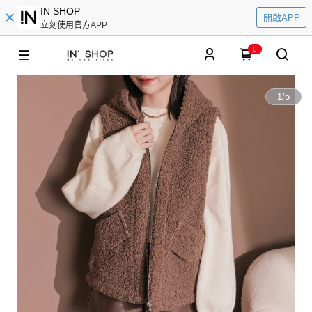
IN SHOP
開啟APP
立刻使用官方APP
0
1
/
5