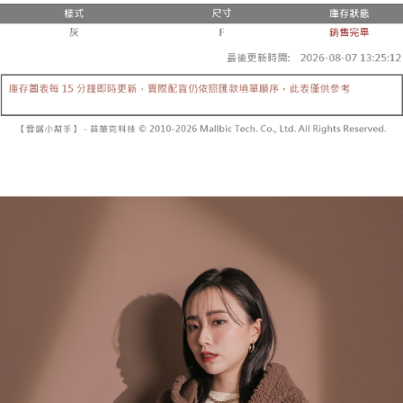
２．便利：只要手機號碼，簡訊認證，即可結帳。
法說明評估內容。
３．安心：先確認商品／服務後，再付款。
全家取貨付款
【繳款方式說明】
1.分期款項不併入電信帳單，「大哥付你分期」於每月結算日後寄送繳費提
每筆NT$60，滿NT$1,800(含以上)免運費
【「AFTEE先享後付」結帳流程】
醒簡訊。
１．於結帳方式選擇「AFTEE先享後付」後，將跳轉至「AFTEE先享後付」
2.透過簡訊連結打開帳單後，可選擇「超商條碼／台灣大直營門市／銀行轉
付款後全家取貨
結帳頁面，進行簡訊認證並確認金額後，即可完成結帳。
帳／街口支付／iPASS MONEY」等通路繳費。
２．訂單成立數日內，您將收到繳費通知簡訊。
每筆NT$60，滿NT$1,600(含以上)免運費
３．收到繳費通知簡訊後14天內，點擊此簡訊中的連結，可透過四大超商／
【注意事項】
ATM／網路銀行／等多元方式進行付款，方視為交易完成。
已關閉，請勿下單
1.本服務係由「台灣大哥大股份有限公司」（以下簡稱本公司）所提供，讓
※ 請注意：結帳手續完成當下不需立刻繳費，但若您需要取消訂單，請聯絡
用戶於交易時，得透過本服務購買商品或服務，並由商店將買賣／分期付款
每筆NT$10,000
購買商品的店家。未經商家同意取消之訂單仍視為有效，需透過AFTEE先享
買賣價金債權讓與本公司後，依約使用本公司帳單繳交帳款。
後付繳納相關費用。
2.基於同意付款使用「大哥付你分期」之契約關係目的，商店將以您的個人
已關閉，請勿下單(付取)
※ 交易是否成功請以「AFTEE先享後付 」之結帳頁面顯示為準，若有關於
資料（包含姓名、電話或地址）提供予台灣大哥大進項蒐集、處理及利用，
是否繳費成功／繳費後需取消欲退款等相關疑問，請聯繫「AFTEE先享後付
每筆NT$10,000
由本公司與您本人進行分期帳單所需資料之確認、核對及更正。
客戶支援中心」
https://netprotections.freshdesk.com/support/home
3.完整用戶服務條款，請詳閱以下連結：
https://oppay.tw/userRule
7-11取貨付款
【注意事項】
１．透過由恩沛科技股份有限公司提供之「AFTEE先享後付」服務完成之交
每筆NT$60，滿NT$1,800(含以上)免運費
易，需依本服務之必要範圍內提供個人資料，並將交易相關給付款項請求債
權轉讓予恩沛科技股份有限公司。
付款後7-11取貨
２．關於個人資料處理事宜，請瀏覽以下網址：
每筆NT$60，滿NT$1,600(含以上)免運費
https://aftee.tw/terms/#terms3
３．未成年的使用者請事先徵得法定代理人或監護人之同意方可使用
宅配
「AFTEE先享後付」，若未經同意申辦者引起之損失，本公司不負相關責
任。
每筆NT$100，滿NT$2,500(含以上)免運費