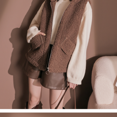
４．使用「AFTEE先享後付」時，將依據個別帳號之用戶狀況，依本公司即
時審查核予不同之上限額度；若仍有額度不足之情形，本公司將視審查結果
國家/地區配送
查看運費
請求用戶進行身份認證。
５．嚴禁一人註冊多個帳號或使用他人資訊註冊。若發現惡意使用之情形，
恩沛科技股份有限公司將有權停止該用戶之使用額度並採取法律行動。