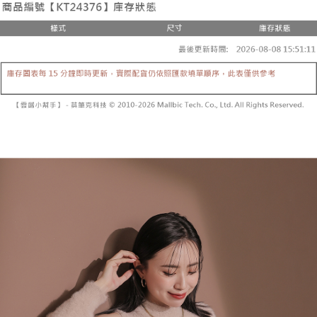
3. 訂單確認後不需事先繳費，商品會配送至您的指定地址。
消。如遇 “转专审核”未通过状况，表示未达系统评分，恕无法说明评估内
4. 下訂完成後，您的手機會收到一封繳費通知簡訊，APP會員則會收到
全家取貨付款
容。
AFTEE APP推播通知。
【缴款方式说明】
每笔NT$60，满NT$1,800(含以上)免运费
5. 收到商品當下無需繳費，確認無誤後，請再利用繳費通知簡訊或AFTEE
1. 分期款项不并入电信账单，“大哥付你分期”于每月结算日后寄送缴费提醒
APP於四大便利商店‧ATM/網銀等方式進行付款。
短信。
付款後全家取貨
2. 通过短信链接打开账单后，可选择 “超商条码／台湾大直营门市／银行转
請留意繳費期限為 14 天。唯有下載 AFTEE App 成為 AFTEE 會員者方能享
每笔NT$60，满NT$1,600(含以上)免运费
账／街口支付／iPASS MONEY”等通路缴费。
有最長 45 天內付款之服務。
已關閉，請勿下單
【注意事项】
繳費期限，為商家向您請款的時間，再加上使用AFTEE可延長的天數所計算
1. 本服务系由 “台湾大哥大股份有限公司”所提供，让用户于交易时，得通过
每笔NT$10,000
出。使用AFTEE下訂可以延長您收到商品前的繳費天數，但無法保證一定能
本服务购买商品或服务，并由商店将买卖／分期付款买卖价金债权让与本公
夠在期限內收到商品(例如:預購商品或預計到貨時間較長者)。因此無論收到
司后，依约使用本公司账单缴交账款。
已關閉，請勿下單(付取)
商品與否，仍需要請您在AFTEE規定的時間內完成繳費。
2. 基于同意付款使用 “大哥付你分期”之契约关系目的，商店将以您的个人资
每笔NT$10,000
料（包含姓名、电话或地址）提供予台湾大哥大进项收集、处理及利用，由
二、付款限制
台湾大哥大与本人进行分期账单所需资料之确认、核对及更正。
1. 初次使用 AFTEE 時，將依認證結果及本公司審查結果，核予每個人不同
7-11取貨付款
3. 完整用户服务条款，请详阅以下链接：
https://oppay.tw/userRule
之上限額度
2. 結帳金額須大於NT$30
每笔NT$60，满NT$1,800(含以上)免运费
3. 目前僅支援台灣會員
付款後7-11取貨
三、聲明條款
每笔NT$60，满NT$1,600(含以上)免运费
「AFTEE先享後付」(下稱本服務)乃由恩沛科技股份有限公司(下稱 AFTEE )
所提供，並由 AFTEE 向您收取款項。因使用本服務所須提供之個人資料(包
宅配
含但不限於訂購人姓名、電話，收件人姓名、電話、收件地址)，將交付予
AFTEE 於本服務必要服務範圍內運用。關於 AFTEE 對於個人資料之蒐集、
每笔NT$100，满NT$2,500(含以上)免运费