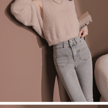
處理、利用，詳參 AFTEE 官網之『個人資料蒐集、處理及利用告知聲明』
（
https://aftee.tw/privacypolicy/
）。
國家/地區配送
查看运费
若款項超過繳費期限，將根據當次的金額加收年利率 16% 的逾期滯納金。
未成年的使用者，請事先徵得法定代理人或監護人之同意方可使用
AFTEE。
若您對於個人資料之處理、利用有任何疑問，或欲行使相關法律權利，請聯
繫恩沛科技股份有限公司。若您不同意我們將上開所示之個人資料，連同必
要之購買訂單資訊提供予 AFTEE ，或讓 AFTEE 蒐集處理利用您的個人資
料，請勿選用本服務。