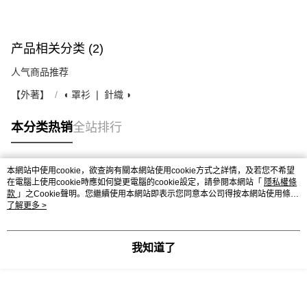
产品相关分类 (2)
人气商品推荐
【外著】
◖ 罩衫 ❘ 針織 ◗
本分类热销
全站排行
本網站中使用cookie，欲查詢有關本網站使用cookie方式之詳情，及若您不希望
热门标签
在電腦上使用cookie時應如何變更電腦的cookie設定，請參閱本網站「
隱私權條
款
」之Cookie聲明。您繼續使用本網站即表示您同意本公司得按本網站使用條款
之Cookie聲明使用cookie。
了解更多 >
我知道了