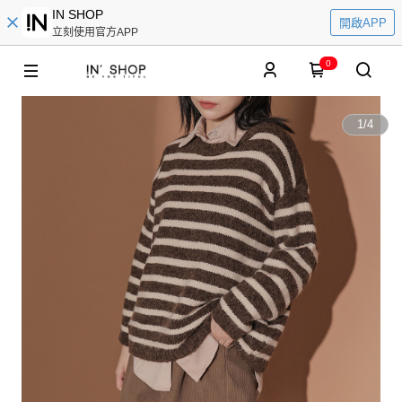
IN SHOP
開啟APP
立刻使用官方APP
0
1
/
4