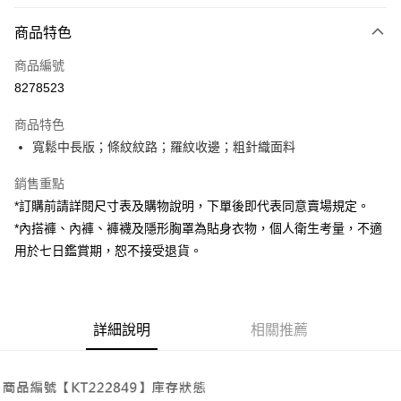
付款方式
商品特色
信用卡一次付款
商品編號
超商取貨付款
8278523
LINE Pay
商品特色
Apple Pay
寬鬆中長版；條紋紋路；羅紋收邊；粗針織面料
街口支付
銷售重點
*訂購前請詳閱尺寸表及購物說明，下單後即代表同意賣場規定。
Google Pay
*內搭褲、內褲、褲襪及隱形胸罩為貼身衣物，個人衛生考量，不適
大哥付你分期
用於七日鑑賞期，恕不接受退貨。
相關說明
【大哥付你分期使用說明】
AFTEE先享後付
1.本服務由台灣大哥大提供，台灣大哥大用戶可立即使用無須另外申請。
2.付款方式選擇「大哥付你分期」，訂單成立後會自動跳轉到大哥付的交易
相關說明
詳細說明
相關推薦
流程，驗證手機門號後，選擇欲分期的期數、繳款截止日，確認付款後即完
【關於「AFTEE先享後付」】
成交易。
ATM付款
AFTEE先享後付是「在收到商品之後才付款」的支付方式。 讓您購物簡單
3.實際核准額度、可分期數及費用金額請依後續交易確認頁面所載為準。
便利好安心！
4.訂單成立30分鐘內，如未前往確認交易或遇審核未通過，訂單將自動取
１．簡單：不需註冊會員、不需綁卡、不需儲值。
運送方式
消。如遇「轉專審核」未通過狀況，表示未達大哥付你分期系統評分，恕無