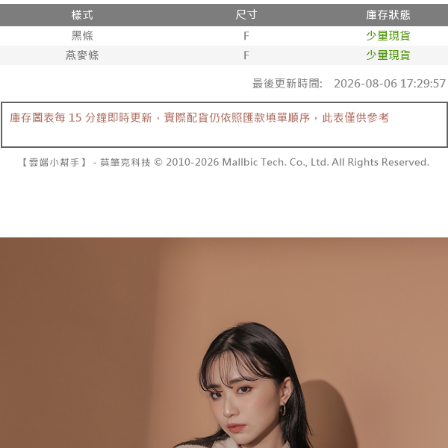
２．便利：只要手機號碼，簡訊認證，即可結帳。
法說明評估內容。
３．安心：先確認商品／服務後，再付款。
全家取貨付款
【繳款方式說明】
1.分期款項不併入電信帳單，「大哥付你分期」於每月結算日後寄送繳費提
每筆NT$60，滿NT$1,800(含以上)免運費
【「AFTEE先享後付」結帳流程】
醒簡訊。
１．於結帳方式選擇「AFTEE先享後付」後，將跳轉至「AFTEE先享後付」
2.透過簡訊連結打開帳單後，可選擇「超商條碼／台灣大直營門市／銀行轉
付款後全家取貨
結帳頁面，進行簡訊認證並確認金額後，即可完成結帳。
帳／街口支付／iPASS MONEY」等通路繳費。
２．訂單成立數日內，您將收到繳費通知簡訊。
每筆NT$60，滿NT$1,600(含以上)免運費
３．收到繳費通知簡訊後14天內，點擊此簡訊中的連結，可透過四大超商／
【注意事項】
ATM／網路銀行／等多元方式進行付款，方視為交易完成。
已關閉，請勿下單
1.本服務係由「台灣大哥大股份有限公司」（以下簡稱本公司）所提供，讓
※ 請注意：結帳手續完成當下不需立刻繳費，但若您需要取消訂單，請聯絡
用戶於交易時，得透過本服務購買商品或服務，並由商店將買賣／分期付款
每筆NT$10,000
購買商品的店家。未經商家同意取消之訂單仍視為有效，需透過AFTEE先享
買賣價金債權讓與本公司後，依約使用本公司帳單繳交帳款。
後付繳納相關費用。
2.基於同意付款使用「大哥付你分期」之契約關係目的，商店將以您的個人
已關閉，請勿下單(付取)
※ 交易是否成功請以「AFTEE先享後付 」之結帳頁面顯示為準，若有關於
資料（包含姓名、電話或地址）提供予台灣大哥大進項蒐集、處理及利用，
是否繳費成功／繳費後需取消欲退款等相關疑問，請聯繫「AFTEE先享後付
每筆NT$10,000
由本公司與您本人進行分期帳單所需資料之確認、核對及更正。
客戶支援中心」
https://netprotections.freshdesk.com/support/home
3.完整用戶服務條款，請詳閱以下連結：
https://oppay.tw/userRule
7-11取貨付款
【注意事項】
１．透過由恩沛科技股份有限公司提供之「AFTEE先享後付」服務完成之交
每筆NT$60，滿NT$1,800(含以上)免運費
易，需依本服務之必要範圍內提供個人資料，並將交易相關給付款項請求債
權轉讓予恩沛科技股份有限公司。
付款後7-11取貨
２．關於個人資料處理事宜，請瀏覽以下網址：
每筆NT$60，滿NT$1,600(含以上)免運費
https://aftee.tw/terms/#terms3
３．未成年的使用者請事先徵得法定代理人或監護人之同意方可使用
宅配
「AFTEE先享後付」，若未經同意申辦者引起之損失，本公司不負相關責
任。
每筆NT$100，滿NT$2,500(含以上)免運費