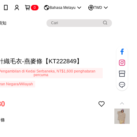
0
Bahasa Melayu
TWD
須知
織毛衣-燕麥條【KT222849】
engambilan di Kedai Serbaneka, NT$1,600 penghataran
percuma
ran Negara/Wilayah
80
麥條