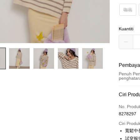
咖底
Kuantiti
Pembaya
Penuh Pen
penghatar
Kaedah 
Ciri Prod
Kad Kredi
No. Produ
8278297
Pengambil
Ciri Produ
LINE Pay
寬鬆中
試穿報告 
Apple Pay