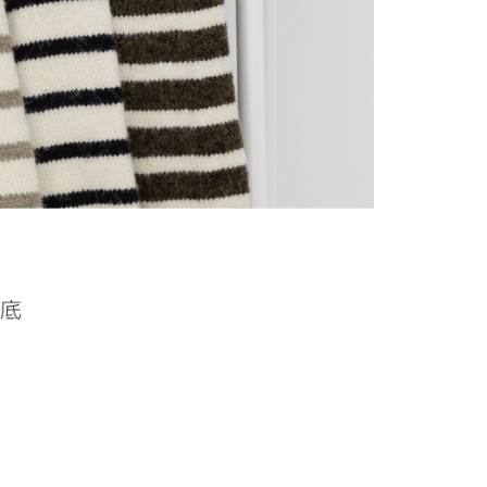
alkan secara automatik. Jika terdapat situasi "pindah untuk
usus" yang tidak lulus, ini menunjukkan bahawa sistem
tidak mencukupi, tiada penjelasan mengenai kandungan
boleh diberikan.
gan Kaedah Pembayaran】
ran ansuran tidak digabungkan dalam bil telekomunikasi,
an Ansuran Gogo" akan menghantar SMS peringatan
 selepas tarikh penyelesaian bulanan.
 pautan SMS untuk membuka bil, anda boleh memilih untuk
elalui "Kod bar kedai serbaneka / Kedai rasmi Taiwan
Pemindahan bank / Pembayaran J街口 / iPASS MONEY" dan
n.
nting】
matan ini disediakan oleh "Taiwan Mobile Co., Ltd." untuk
an pengguna membeli produk atau perkhidmatan melalui
an ini semasa transaksi, dan kedai akan menyerahkan hak
arga jual/beli ansuran kepada syarikat ini untuk membayar bil
n bil syarikat ini.
arkan tujuan kontrak persetujuan pembayaran menggunakan
an Ansuran Gogo", kedai akan memberikan maklumat
nda (termasuk nama, telefon atau alamat) kepada Taiwan
tuk pengumpulan, pemprosesan dan penggunaan, untuk
, semakan dan pembetulan data yang diperlukan untuk bil