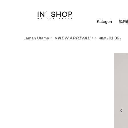
Kategori
暢銷排
Laman Utama
➤𝙉𝙀𝙒 𝘼𝙍𝙍𝙄𝙑𝘼𝙇²⁵
ɴᴇᴡ ₍ 01.06 ₎