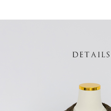
ansuran ol
3. Sila ba
pautan beri