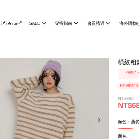
行🔥ᴛᴏᴘ⁵⁰
SALE
穿搭指南
會員禮遇
海外購物
橫紋粗針
Penuh P
Penghanta
NT$980
NT$6
顏色：燕
顏色