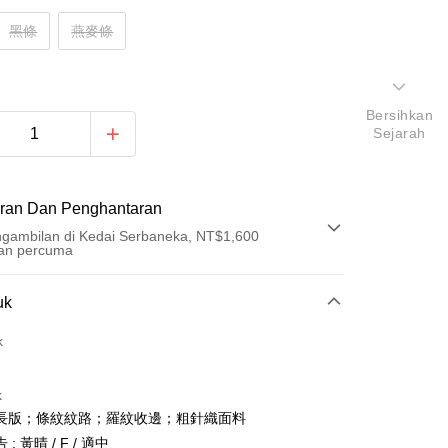
黑條
燕麥條
Bersihkan
Sejarah
ran Dan Penghantaran
gambilan di Kedai Serbaneka, NT$1,600
an percuma
Pembayaran
uk
t (Bayaran Penuh)
k
an di Kedai Serbaneka
k
長版；條紋紋路；羅紋收邊；粗針織面料
: 黃晴 / F / 適中