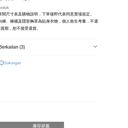
roduk
請詳閱尺寸表及購物說明，下單後即代表同意賣場規定。
y
、內褲、褲襪及隱形胸罩為貼身衣物，個人衛生考量，不適
鑑賞期，恕不接受退貨。
ter
nggunaan untuk OP Pay Later]
Berkaitan (3)
an ini disediakan oleh Taiwan Mobile dan tersedia untuk
𝙍𝙄𝙑𝘼𝙇²⁵
ɴᴇᴡ ₍ 01.06 ₎
Taiwan Mobile tanpa memerlukan permohonan tambahan.
Mengenai Perkhidmatan AFTEE Beli Sekarang Bayar
Sokongan
an ATM
si Popular
memilih OP Pay Later sebagai kaedah pembayaran, sistem
 memilih AFTEE sebagai kaedah pembayaran, mesej
rahkan anda secara automatik ke proses transaksi OP Pay
n AFTEE akan muncul.
◖ 針織上衣 ◗
pas pesanan dibuat. Anda perlu mengesahkan nombor telefon
oleh meneruskan pembayaran selepas pengesahan SMS.
Penghantaran
 anda, memilih bilangan ansuran, dan menetapkan tarikh
ayaran diperlukan apabila pesanan disahkan. Produk akan
ayaran. Transaksi akan dianggap selesai setelah
e alamat yang ditetapkan.
付款
n disahkan.
h pesanan disahkan, anda akan menerima SMS pembayaran
anan | Penghantaran percuma untuk pesanan
hli aplikasi akan menerima pemberitahuan tolak aplikasi
 yang diluluskan, tempoh ansuran yang tersedia, dan yuran
atau lebih
akan adalah tertakluk kepada maklumat yang dinyatakan
ayaran diperlukan apabila anda menerima produk. Sila buat
man pengesahan transaksi seterusnya.
n di empat kedai serbaneka utama, ATM atau perbankan
家取貨
ian dengan SMS pembayaran atau pemberitahuan tolak
anan | Penghantaran percuma untuk pesanan
aksi tidak disahkan dalam masa 30 minit selepas pesanan
FTEE.