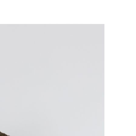
eh Taiwan Mobile.
ca syarat perkhidmatan pengguna secara lengkap melalui
kut: https://oppay.tw/userRule