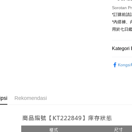
Sorotan P
JKOPAY
*訂購前
Google Pa
*內搭褲
用於七日
OP Pay La
Deskripsi
[Terma Pe
Kategori 
AFTEE
Perkhidmat
Deskripsi
➤𝙉𝙀𝙒 𝘼𝙍
pengguna 
Pertama, 
Kongsi
Pemindah
Kemudian
Rekomenda
Jika anda 
1. Dengan
akan menga
pengesaha
【上衣】
Later sele
2. Anda b
Pilihan 
mudah alih
3. Tiada b
akhir pemb
dihantar k
全家取貨
ipsi
Rekomendasi
pembayara
4. Setela
NT$60/pes
manakala a
Had kredit
AFTEE.
NT$1,800 
yang diken
5. Tiada b
pada hala
pembayara
付款後全
dalam tal
NT$60/pes
Jika trans
aplikasi A