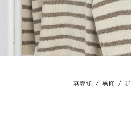
akan dibat
semakan kh
penilaian 
penilaian 
【Peneran
1. Pembaya
"Pembayar
pembayaran
2. Melalui
membayar m
Mobile / 
saluran lai
【Nota Pe
1. Perkhid
membolehk
perkhidmat
tuntutan h
menggunaka
2. Berdas
"Pembayar
peribadi a
Mobile un
pengesahan