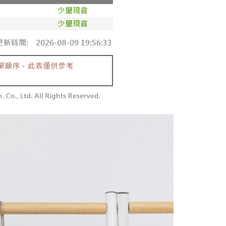
au jika permohonan gagal dalam proses semakan, pesanan
atau lebih
alkan secara automatik. Jika permohonan gagal pada
 perhatian bahawa tempoh pembayaran adalah 14 hari. Walau
"semakan manual", ini bermakna kriteria pemarkahan sistem
un, bagi mereka yang telah memuat turun Aplikasi AFTEE
請勿下單
nuhi; butiran penilaian khusus tidak akan didedahkan.
tar sebagai ahli AFTEE boleh menikmati tempoh
0/pesanan
n sehingga 45 hari.
embayaran]
勿下單(付取)
mbayaran dikira dari masa kedai meminta pembayaran anda,
 ansuran melalui OP Pay Later akan dibilkan secara
engan bilangan hari yang boleh dilanjutkan oleh AFTEE.
0/pesanan
 dan tidak termasuk dalam bil telekom anda. SMS peringatan
h melanjutkan tempoh pembayaran anda sebelum anda
 akan dihantar selepas kitaran bil bulanan.
pesanan. Walau bagaimanapun, tiada jaminan bahawa anda
付款
erima pesanan anda semasa tempoh pembayaran (cth.:
anan | Penghantaran percuma untuk pesanan
ngakses bil melalui pautan dalam SMS, anda boleh
apesanan atau produk yang mungkin mengambil masa yang
kan pembayaran anda melalui salah satu saluran berikut:
 untuk dihantar). Oleh itu, anda dikehendaki membuat
atau lebih
dai serbaneka, kedai runcit Taiwan Mobile, pemindahan bank,
n kepada AFTEE dalam tempoh sama ada anda menerima
tau iPASS MONEY.
1取貨
anan | Penghantaran percuma untuk pesanan
ing]
katan Pembayaran
yang diperakui untuk pengguna kali pertama boleh sehingga
atau lebih
n ini disediakan oleh Taiwan Mobile Co., Ltd. (“Syarikat”),
 Amaun diperakui sebenar yang diluluskan akan
olehkan pelanggan membeli barangan atau perkhidmatan
n keputusan pensijilan dan semakan oleh AFTEE.
rkhidmatan ini pada masa transaksi. Hasil daripada
erbelanjaan minimum mestilah lebih besar daripada NT$20.
sanan | Penghantaran percuma untuk pesanan
 atau pembayaran ansuran akan dipindahkan oleh peniaga
sa ini hanya tersedia untuk ahli Taiwan.
arikat, dan pelanggan hendaklah membuat pembayaran
atau lebih
erjanjian menggunakan sistem bil Syarikat.
arat Perkhidmatan
tan AFTEE Beli Sekarang Bayar Kemudian disediakan oleh
配送
Kadar Penghantaran