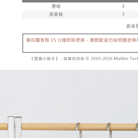
dibuat, at
NT$1,600 
akan dibat
Sila ambil
peringkat 
bagaimanap
已關閉，
tidak dipe
dan mendaf
NT$10,00
pembayara
[Arahan P
已關閉，請
Tempoh pe
Pembayaran
ditambah d
NT$10,00
berasingan
Anda bole
pembayaran
menerima 
7-11取貨
boleh men
NT$60/pes
Selepas me
produk pr
menyelesai
lebih lama
NT$1,800 
kod bar ke
pembayara
JKOPay, a
pesanan.
付款後7-1
NT$60/pes
[Nota Pent
Kedua, Se
1. Jumlah 
NT$1,600 
Perkhidmata
NT$10,000.
yang memb
berdasarka
宅配
melalui pe
2. Amaun p
NT$100/pe
pembelian
3. Pada ma
kepada Sy
NT$2,500 
mengikut p
Ketiga, Sy
Perkhidma
國家/地區