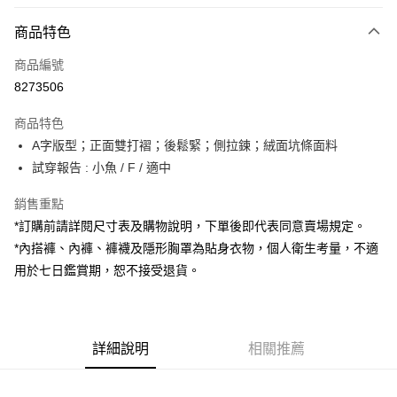
付款方式
商品特色
信用卡一次付款
商品編號
超商取貨付款
8273506
LINE Pay
商品特色
Apple Pay
A字版型；正面雙打褶；後鬆緊；側拉鍊；絨面坑條面料
試穿報告 : 小魚 / F / 適中
街口支付
銷售重點
Google Pay
*訂購前請詳閱尺寸表及購物說明，下單後即代表同意賣場規定。
大哥付你分期
*內搭褲、內褲、褲襪及隱形胸罩為貼身衣物，個人衛生考量，不適
相關說明
用於七日鑑賞期，恕不接受退貨。
【大哥付你分期使用說明】
AFTEE先享後付
1.本服務由台灣大哥大提供，台灣大哥大用戶可立即使用無須另外申請。
2.付款方式選擇「大哥付你分期」，訂單成立後會自動跳轉到大哥付的交易
相關說明
流程，驗證手機門號後，選擇欲分期的期數、繳款截止日，確認付款後即完
【關於「AFTEE先享後付」】
成交易。
詳細說明
相關推薦
ATM付款
AFTEE先享後付是「在收到商品之後才付款」的支付方式。 讓您購物簡單
3.實際核准額度、可分期數及費用金額請依後續交易確認頁面所載為準。
便利好安心！
4.訂單成立30分鐘內，如未前往確認交易或遇審核未通過，訂單將自動取
１．簡單：不需註冊會員、不需綁卡、不需儲值。
運送方式
消。如遇「轉專審核」未通過狀況，表示未達大哥付你分期系統評分，恕無