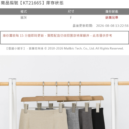
２．便利：只要手機號碼，簡訊認證，即可結帳。
法說明評估內容。
３．安心：先確認商品／服務後，再付款。
全家取貨付款
【繳款方式說明】
1.分期款項不併入電信帳單，「大哥付你分期」於每月結算日後寄送繳費提
每筆NT$60，滿NT$1,800(含以上)免運費
【「AFTEE先享後付」結帳流程】
醒簡訊。
１．於結帳方式選擇「AFTEE先享後付」後，將跳轉至「AFTEE先享後付」
2.透過簡訊連結打開帳單後，可選擇「超商條碼／台灣大直營門市／銀行轉
付款後全家取貨
結帳頁面，進行簡訊認證並確認金額後，即可完成結帳。
帳／街口支付／iPASS MONEY」等通路繳費。
２．訂單成立數日內，您將收到繳費通知簡訊。
每筆NT$60，滿NT$1,600(含以上)免運費
３．收到繳費通知簡訊後14天內，點擊此簡訊中的連結，可透過四大超商／
【注意事項】
ATM／網路銀行／等多元方式進行付款，方視為交易完成。
已關閉，請勿下單
1.本服務係由「台灣大哥大股份有限公司」（以下簡稱本公司）所提供，讓
※ 請注意：結帳手續完成當下不需立刻繳費，但若您需要取消訂單，請聯絡
用戶於交易時，得透過本服務購買商品或服務，並由商店將買賣／分期付款
每筆NT$10,000
購買商品的店家。未經商家同意取消之訂單仍視為有效，需透過AFTEE先享
買賣價金債權讓與本公司後，依約使用本公司帳單繳交帳款。
後付繳納相關費用。
2.基於同意付款使用「大哥付你分期」之契約關係目的，商店將以您的個人
已關閉，請勿下單(付取)
※ 交易是否成功請以「AFTEE先享後付 」之結帳頁面顯示為準，若有關於
資料（包含姓名、電話或地址）提供予台灣大哥大進項蒐集、處理及利用，
是否繳費成功／繳費後需取消欲退款等相關疑問，請聯繫「AFTEE先享後付
每筆NT$10,000
由本公司與您本人進行分期帳單所需資料之確認、核對及更正。
客戶支援中心」
https://netprotections.freshdesk.com/support/home
3.完整用戶服務條款，請詳閱以下連結：
https://oppay.tw/userRule
7-11取貨付款
【注意事項】
１．透過由恩沛科技股份有限公司提供之「AFTEE先享後付」服務完成之交
每筆NT$60，滿NT$1,800(含以上)免運費
易，需依本服務之必要範圍內提供個人資料，並將交易相關給付款項請求債
權轉讓予恩沛科技股份有限公司。
付款後7-11取貨
２．關於個人資料處理事宜，請瀏覽以下網址：
每筆NT$60，滿NT$1,600(含以上)免運費
https://aftee.tw/terms/#terms3
３．未成年的使用者請事先徵得法定代理人或監護人之同意方可使用
宅配
「AFTEE先享後付」，若未經同意申辦者引起之損失，本公司不負相關責
任。
每筆NT$100，滿NT$2,500(含以上)免運費