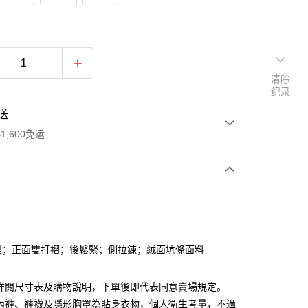
清除
纪录
送
1,600免运
次付款
付款
型；正面雙打褶；後鬆緊；側拉鍊；絨面坑條面料
請詳閱尺寸表及購物說明，下單後即代表同意賣場規定。
、內褲、褲襪及隱形胸罩為貼身衣物，個人衛生考量，不適