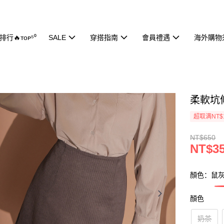
行🔥ᴛᴏᴘ⁵⁰
SALE
穿搭指南
會員禮遇
海外購物
柔軟坑條
超取满NT$
NT$650
NT$3
顏色：鼠
顏色
奶茶