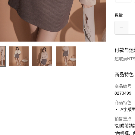
数量
付款与运
超取满NT$
付款方式
商品特色
信用卡一
商品编号
8273499
超商取货
商品特色
LINE Pay
A字版
Apple Pay
销售重点
*訂購前
街口支付
*內搭褲