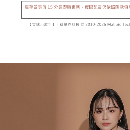
2. 基于
已關閉，請
资料（包
二、付款
每笔NT$10
用，由台
1. 初次
3. 完整
之上限額
7-11取貨
2. 結帳金
3. 目前
每笔NT$6
三、聲明
付款後7-1
「AFTE
每笔NT$6
)所提供，
(包含但不
宅配
予 AFT
集、處理、
每笔NT$1
明』（
http
國家/地區
若款項超過
未成年的
AFTEE。
若您對於
聯繫恩沛
同必要之購
人資料，