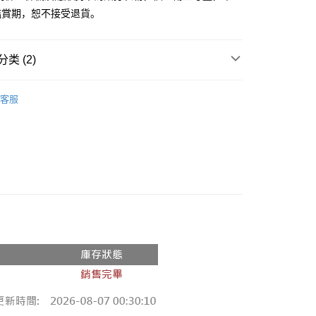
鑑賞期，恕不接受退貨。
y
分期
类 (2)
你分期使用说明】
享后付
务由台湾大哥大提供，电信用户可立即使用无须另外申请。（限个
推荐
门号，不开放公司户及预付卡使用）
客服
方式选择 “大哥付你分期”，订单成立后会自动跳转到大哥付的交易
◖ 短裙 ◗
FTEE先享後付
证手机门号后，选择欲分期的期数、缴款截止日，确认付款后即
款方式選擇AFTEE先享後付，將跳出AFTEE先享後付手機驗證視
。
核准额度、可分期数及费用金额请依后续交易确认页面所载为准。
簡訊驗證之後，即可完成結帳手續。
成立30分钟内，如未前往确认交易或遇审核未通过，订单将自动取
確認後不需事先繳費，商品會配送至您的指定地址。
“转专审核”未通过状况，表示未达系统评分，恕无法说明评估内
完成後，您的手機會收到一封繳費通知簡訊，APP會員則會收到
APP推播通知。
付款
式说明】
商品當下無需繳費，確認無誤後，請再利用繳費通知簡訊或AFTEE
款项不并入电信账单，“大哥付你分期”于每月结算日后寄送缴费提醒
0，满NT$1,800(含以上)免运费
大便利商店‧ATM/網銀等方式進行付款。
短信链接打开账单后，可选择 “超商条码／台湾大直营门市／银行转
家取貨
限為 14 天。唯有下載 AFTEE App 成為 AFTEE 會員者方能
／iPASS MONEY”等通路缴费。
45 天內付款之服務。
0，满NT$1,600(含以上)免运费
项】
為商家向您請款的時間，再加上使用AFTEE可延長的天數所計
請勿下單
务系由 “台湾大哥大股份有限公司”所提供，让用户于交易时，得通
AFTEE下訂可以延長您收到商品前的繳費天數，但無法保證一
购买商品或服务，并由商店将买卖／分期付款买卖价金债权让与
限內收到商品(例如:預購商品或預計到貨時間較長者)。因此無論
,000
，依约使用本公司账单缴交账款。
否，仍需要請您在AFTEE規定的時間內完成繳費。