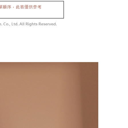
同意付款使用 “大哥付你分期”之契约关系目的，商店将以您的个人
勿下單(付取)
含姓名、电话或地址）提供予台湾大哥大进项收集、处理及利
限制
,000
湾大哥大与本人进行分期账单所需资料之确认、核对及更正。
使用 AFTEE 時，將依認證結果及本公司審查結果，核予每個人不同
用户服务条款，请详阅以下链接：
https://oppay.tw/userRule
度
付款
額須大於NT$30
僅支援台灣會員
0，满NT$1,800(含以上)免运费
條款
1取貨
E先享後付」(下稱本服務)乃由恩沛科技股份有限公司(下稱 AFTEE
0，满NT$1,600(含以上)免运费
並由 AFTEE 向您收取款項。因使用本服務所須提供之個人資料
限於訂購人姓名、電話，收件人姓名、電話、收件地址)，將交付
EE 於本服務必要服務範圍內運用。關於 AFTEE 對於個人資料之蒐
利用，詳參 AFTEE 官網之『個人資料蒐集、處理及利用告知聲
00，满NT$2,500(含以上)免运费
s://aftee.tw/privacypolicy/
）。
配送
查看运费
繳費期限，將根據當次的金額加收年利率 16% 的逾期滯納金。
使用者，請事先徵得法定代理人或監護人之同意方可使用
個人資料之處理、利用有任何疑問，或欲行使相關法律權利，請
科技股份有限公司。若您不同意我們將上開所示之個人資料，連
買訂單資訊提供予 AFTEE ，或讓 AFTEE 蒐集處理利用您的個
請勿選用本服務。