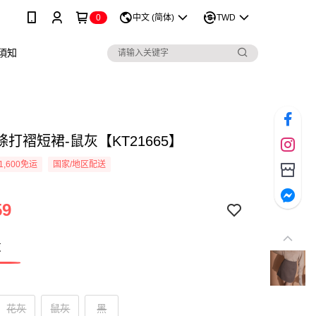
0
中文 (简体)
TWD
須知
打褶短裙-鼠灰【KT21665】
1,600免运
国家/地区配送
59
灰
花灰
鼠灰
黑