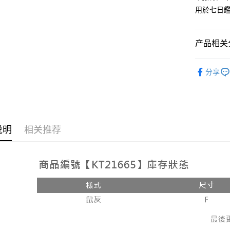
用於七日
Google Pa
大哥付你
相关说明
产品相关分
【大哥付
AFTEE先
1. 本服
人气商品
人月租型
相关说明
分享
2. 付款
【裙子】
一、關於 A
ATM付款
流程，验
1. 於付
完成交易
窗。
3. 实际
2. 進行
4. 订单
3. 訂單
运送方式
消。如遇 
4. 下訂
说明
相关推荐
容。
AFTEE 
全家取貨
【缴款方
5. 收到
1. 分期
每笔NT$6
APP於四
短信。
2. 通过
付款後全
請留意繳費期
账／街口支付
享有最長 
每笔NT$6
【注意事
繳費期限，
已關閉，
1. 本服
算出。使用
过本服务
定能夠在期
每笔NT$10
本公司后
收到商品與