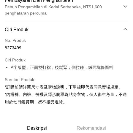
Pembayaran Dan Penghantaran
Penuh Pengambilan di Kedai Serbaneka, NT$1,600
penghataran percuma
Kaedah Pembayaran
Ciri Produk
Kad Kredit (Bayaran Penuh)
No. Produk
Pengambilan di Kedai Serbaneka
8273499
LINE Pay
Ciri Produk
Apple Pay
A字版型；正面雙打褶；後鬆緊；側拉鍊；絨面坑條面料
JKOPAY
Sorotan Produk
Google Pay
*訂購前請詳閱尺寸表及購物說明，下單後即代表同意賣場規定。
*內搭褲、內褲、褲襪及隱形胸罩為貼身衣物，個人衛生考量，不適
OP Pay Later
用於七日鑑賞期，恕不接受退貨。
Deskripsi
[Terma Penggunaan untuk OP Pay Later]
AFTEE
Perkhidmatan ini disediakan oleh Taiwan Mobile dan tersedia untuk
Deskripsi
pengguna Taiwan Mobile tanpa memerlukan permohonan tambahan.
Deskripsi
Rekomendasi
Pertama, Mengenai Perkhidmatan AFTEE Beli Sekarang Bayar Kemudian