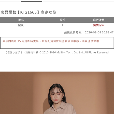
Pemindahan ATM
1. Dengan memilih AFTEE sebagai kaedah pembayaran, mesej
Jika anda memilih OP Pay Later sebagai kaedah pembayaran, sistem
pengesahan AFTEE akan muncul.
akan mengarahkan anda secara automatik ke proses transaksi OP Pay
2. Anda boleh meneruskan pembayaran selepas pengesahan SMS.
Pilihan Penghantaran
Later selepas pesanan dibuat. Anda perlu mengesahkan nombor telefon
3. Tiada bayaran diperlukan apabila pesanan disahkan. Produk akan
mudah alih anda, memilih bilangan ansuran, dan menetapkan tarikh
dihantar ke alamat yang ditetapkan.
全家取貨付款
akhir pembayaran. Transaksi akan dianggap selesai setelah pembayaran
4. Setelah pesanan disahkan, anda akan menerima SMS pembayaran
disahkan.
NT$60/pesanan | Penghantaran percuma untuk pesanan
manakala ahli aplikasi akan menerima pemberitahuan tolak aplikasi
NT$1,800 atau lebih
AFTEE.
Had kredit yang diluluskan, tempoh ansuran yang tersedia, dan yuran
5. Tiada bayaran diperlukan apabila anda menerima produk. Sila buat
yang dikenakan adalah tertakluk kepada maklumat yang dinyatakan
pembayaran di empat kedai serbaneka utama, ATM atau perbankan
付款後全家取貨
pada halaman pengesahan transaksi seterusnya.
dalam talian dengan SMS pembayaran atau pemberitahuan tolak aplikasi
NT$60/pesanan | Penghantaran percuma untuk pesanan
AFTEE.
Jika transaksi tidak disahkan dalam masa 30 minit selepas pesanan
NT$1,600 atau lebih
dibuat, atau jika permohonan gagal dalam proses semakan, pesanan
Sila ambil perhatian bahawa tempoh pembayaran adalah 14 hari. Walau
akan dibatalkan secara automatik. Jika permohonan gagal pada
已關閉，請勿下單
bagaimanapun, bagi mereka yang telah memuat turun Aplikasi AFTEE
peringkat "semakan manual", ini bermakna kriteria pemarkahan sistem
dan mendaftar sebagai ahli AFTEE boleh menikmati tempoh pembayaran
NT$10,000/pesanan
tidak dipenuhi; butiran penilaian khusus tidak akan didedahkan.
sehingga 45 hari.
已關閉，請勿下單(付取)
[Arahan Pembayaran]
Tempoh pembayaran dikira dari masa kedai meminta pembayaran anda,
ditambah dengan bilangan hari yang boleh dilanjutkan oleh AFTEE. Anda
NT$10,000/pesanan
Pembayaran ansuran melalui OP Pay Later akan dibilkan secara
boleh melanjutkan tempoh pembayaran anda sebelum anda menerima
berasingan dan tidak termasuk dalam bil telekom anda. SMS peringatan
pesanan. Walau bagaimanapun, tiada jaminan bahawa anda boleh
7-11取貨付款
pembayaran akan dihantar selepas kitaran bil bulanan.
menerima pesanan anda semasa tempoh pembayaran (cth.: produk
NT$60/pesanan | Penghantaran percuma untuk pesanan
prapesanan atau produk yang mungkin mengambil masa yang lebih
Selepas mengakses bil melalui pautan dalam SMS, anda boleh
NT$1,800 atau lebih
lama untuk dihantar). Oleh itu, anda dikehendaki membuat pembayaran