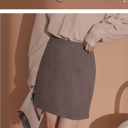
1. Perkhidmatan ini disediakan oleh Taiwan Mobile, pengguna telefon
Sila hubungi NP Taiwan Inc. di
cs_tw@netprotections.co.jp
jika anda
mudah alih boleh segera menggunakan tanpa perlu memohon lagi.
mempunyai sebarang kebimbangan mengenai pemprosesan dan
(Hanya untuk nombor langganan peribadi, tidak terbuka untuk syarikat
penggunaan pada data peribadi. Jika anda tidak bersetuju dengan data
dan kad prabayar)
peribadi yang disenaraikan seperti di atas akan dikumpul dan digunakan
2. Pilihan kaedah pembayaran "Pembayaran Ansuran Gogo", selepas
oleh AFTEE, sila jangan gunakan perkhidmatan ini.
pesanan ditubuhkan, akan secara automatik dialihkan ke proses
transaksi Gogo, selepas pengesahan nombor telefon, pilih bilangan
ansuran yang diingini, tarikh akhir pembayaran, dan setelah
mengesahkan pembayaran, transaksi akan selesai.
3. Jumlah kelulusan sebenar, bilangan ansuran dan jumlah bayaran
adalah berdasarkan halaman pengesahan transaksi seterusnya.
4. Dalam masa 30 minit selepas pesanan ditubuhkan, jika tidak pergi
untuk mengesahkan transaksi atau jika tidak lulus semakan, pesanan
akan dibatalkan secara automatik. Jika terdapat situasi "pindah untuk
semakan khusus" yang tidak lulus, ini menunjukkan bahawa sistem
penilaian tidak mencukupi, tiada penjelasan mengenai kandungan
penilaian boleh diberikan.
【Penerangan Kaedah Pembayaran】
1. Pembayaran ansuran tidak digabungkan dalam bil telekomunikasi,
"Pembayaran Ansuran Gogo" akan menghantar SMS peringatan
pembayaran selepas tarikh penyelesaian bulanan.
2. Melalui pautan SMS untuk membuka bil, anda boleh memilih untuk
membayar melalui "Kod bar kedai serbaneka / Kedai rasmi Taiwan
Mobile / Pemindahan bank / Pembayaran J街口 / iPASS MONEY" dan