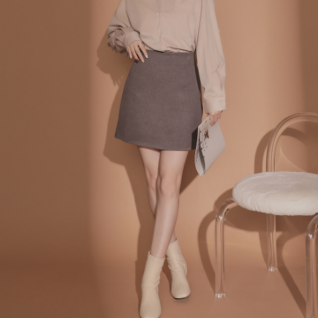
menyelesaikan pembayaran anda melalui salah satu saluran berikut: kod
kepada AFTEE dalam tempoh sama ada anda menerima pesanan.
bar kedai serbaneka, kedai runcit Taiwan Mobile, pemindahan bank,
付款後7-11取貨
JKOPay, atau iPASS MONEY.
Kedua, Sekatan Pembayaran
NT$60/pesanan | Penghantaran percuma untuk pesanan
1. Jumlah yang diperakui untuk pengguna kali pertama boleh sehingga
[Nota Penting]
NT$1,600 atau lebih
NT$10,000. Amaun diperakui sebenar yang diluluskan akan berdasarkan
keputusan pensijilan dan semakan oleh AFTEE.
Perkhidmatan ini disediakan oleh Taiwan Mobile Co., Ltd. (“Syarikat”),
宅配
2. Amaun perbelanjaan minimum mestilah lebih besar daripada NT$20.
yang membolehkan pelanggan membeli barangan atau perkhidmatan
3. Pada masa ini hanya tersedia untuk ahli Taiwan.
NT$100/pesanan | Penghantaran percuma untuk pesanan
melalui perkhidmatan ini pada masa transaksi. Hasil daripada pembelian
atau pembayaran ansuran akan dipindahkan oleh peniaga kepada
NT$2,500 atau lebih
Ketiga, Syarat Perkhidmatan
Syarikat, dan pelanggan hendaklah membuat pembayaran mengikut
Perkhidmatan AFTEE Beli Sekarang Bayar Kemudian disediakan oleh NP
perjanjian menggunakan sistem bil Syarikat.
國家/地區配送
Kadar Penghantaran
Taiwan, Inc. dan AFTEE akan membuat bil kepada pengguna. AFTEE
akan menggunakan data peribadi yang dikumpul (termasuk nama
Untuk memenuhi hubungan kontrak yang terjalin melalui persetujuan
pembeli, no. telefon, nama penerima, no. telefon, alamat penerima) untuk
penggunaan OP Pay Later, peniaga akan memberikan maklumat peribadi
penggunaan perkhidmatan. Sila rujuk kepada "Penyata Pengumpulan
anda (termasuk nama, nombor telefon, atau alamat) kepada Syarikat bagi
Data Peribadi, Pemprosesan, Penggunaan"
tujuan pengumpulan, pemprosesan dan penggunaan data yang
(https://aftee.tw/privacypolicy/
) untuk maklumat lanjut.
diperlukan untuk pengebilan ansuran, termasuk pengesahan,
pengesahan semula dan pembetulan.
Jumlah yang diperakui untuk pengguna kali pertama yang lulus
kelulusan boleh sehingga NT$10,000. Jika pengguna tidak membuat
Untuk terma perkhidmatan penuh, sila rujuk pautan berikut:
pembayaran dalam tempoh tersebut, yuran pembayaran lewat sebanyak
https://oppay.tw/userRule
" target="_blank" class="link revert-
20% setahun akan dikenakan. Pengguna bawah umur dikehendaki
style">https://oppay.tw/userRule
mendapatkan kebenaran daripada ibu bapa atau penjaga yang sah
untuk menggunakan AFTEE.
【Panduan Penggunaan Pembayaran Ansuran Gogo】