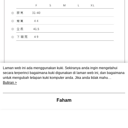
Laman web ini ada menggunakan kuki. Sekiranya anda ingin mengetahui
secara terperinci bagaimana kuki digunakan di laman web ini, dan bagaimana
untuk mengubah tetapan kuki komputer anda. Jika anda tidak mahu
menggunakan kuki di komputer anda, sila rujuk penerangan mengenai kuki.
Butiran >
Dasar Privasi
Laman web ini ada menggunakan kuki. Sekiranya anda ingin
mengetahui secara terperinci bagaimana kuki digunakan di laman web ini,
dan bagaimana untuk mengubah tetapan kuki komputer anda. Jika anda tidak
Faham
mahu menggunakan kuki di komputer anda, sila rujuk penerangan mengenai
kuki.