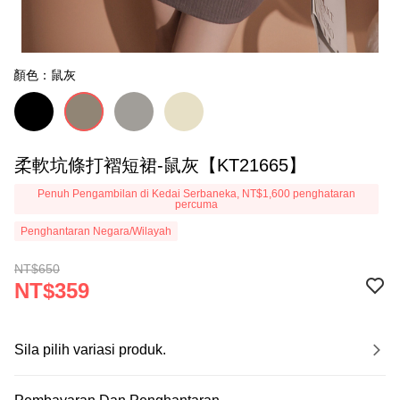
顏色：鼠灰
柔軟坑條打褶短裙-鼠灰【KT21665】
Penuh Pengambilan di Kedai Serbaneka, NT$1,600 penghataran
percuma
Penghantaran Negara/Wilayah
NT$650
NT$359
Sila pilih variasi produk.