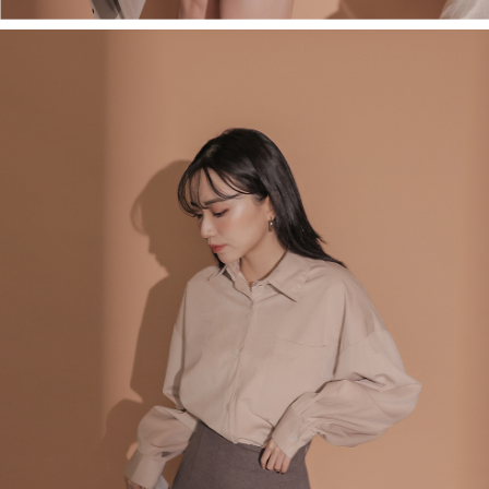
saluran lain.
【Nota Penting】
1. Perkhidmatan ini disediakan oleh "Taiwan Mobile Co., Ltd." untuk
membolehkan pengguna membeli produk atau perkhidmatan melalui
perkhidmatan ini semasa transaksi, dan kedai akan menyerahkan hak
tuntutan harga jual/beli ansuran kepada syarikat ini untuk membayar bil
menggunakan bil syarikat ini.
2. Berdasarkan tujuan kontrak persetujuan pembayaran menggunakan
"Pembayaran Ansuran Gogo", kedai akan memberikan maklumat peribadi
anda (termasuk nama, telefon atau alamat) kepada Taiwan Mobile untuk
pengumpulan, pemprosesan dan penggunaan, untuk pengesahan,
semakan dan pembetulan data yang diperlukan untuk bil ansuran oleh
Taiwan Mobile.
3. Sila baca syarat perkhidmatan pengguna secara lengkap melalui
pautan berikut: https://oppay.tw/userRule