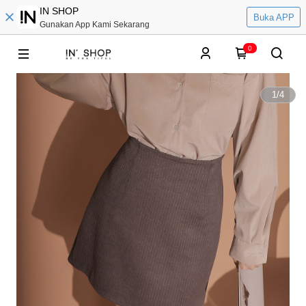
IN SHOP
Buka APP
Gunakan App Kami Sekarang
0
1
/
4