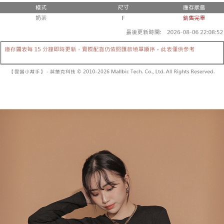
２．便利：只要手機號碼，簡訊認證，即可結帳。
法說明評估內容。
３．安心：先確認商品／服務後，再付款。
全家取貨付款
【繳款方式說明】
1.分期款項不併入電信帳單，「大哥付你分期」於每月結算日後寄送繳費提
每筆NT$60，滿NT$1,800(含以上)免運費
【「AFTEE先享後付」結帳流程】
醒簡訊。
１．於結帳方式選擇「AFTEE先享後付」後，將跳轉至「AFTEE先享後付」
2.透過簡訊連結打開帳單後，可選擇「超商條碼／台灣大直營門市／銀行轉
付款後全家取貨
結帳頁面，進行簡訊認證並確認金額後，即可完成結帳。
帳／街口支付／iPASS MONEY」等通路繳費。
２．訂單成立數日內，您將收到繳費通知簡訊。
每筆NT$60，滿NT$1,600(含以上)免運費
３．收到繳費通知簡訊後14天內，點擊此簡訊中的連結，可透過四大超商／
【注意事項】
ATM／網路銀行／等多元方式進行付款，方視為交易完成。
已關閉，請勿下單
1.本服務係由「台灣大哥大股份有限公司」（以下簡稱本公司）所提供，讓
※ 請注意：結帳手續完成當下不需立刻繳費，但若您需要取消訂單，請聯絡
用戶於交易時，得透過本服務購買商品或服務，並由商店將買賣／分期付款
每筆NT$10,000
購買商品的店家。未經商家同意取消之訂單仍視為有效，需透過AFTEE先享
買賣價金債權讓與本公司後，依約使用本公司帳單繳交帳款。
後付繳納相關費用。
2.基於同意付款使用「大哥付你分期」之契約關係目的，商店將以您的個人
已關閉，請勿下單(付取)
※ 交易是否成功請以「AFTEE先享後付 」之結帳頁面顯示為準，若有關於
資料（包含姓名、電話或地址）提供予台灣大哥大進項蒐集、處理及利用，
是否繳費成功／繳費後需取消欲退款等相關疑問，請聯繫「AFTEE先享後付
每筆NT$10,000
由本公司與您本人進行分期帳單所需資料之確認、核對及更正。
客戶支援中心」
https://netprotections.freshdesk.com/support/home
3.完整用戶服務條款，請詳閱以下連結：
https://oppay.tw/userRule
7-11取貨付款
【注意事項】
１．透過由恩沛科技股份有限公司提供之「AFTEE先享後付」服務完成之交
每筆NT$60，滿NT$1,800(含以上)免運費
易，需依本服務之必要範圍內提供個人資料，並將交易相關給付款項請求債
權轉讓予恩沛科技股份有限公司。
付款後7-11取貨
２．關於個人資料處理事宜，請瀏覽以下網址：
每筆NT$60，滿NT$1,600(含以上)免運費
https://aftee.tw/terms/#terms3
３．未成年的使用者請事先徵得法定代理人或監護人之同意方可使用
宅配
「AFTEE先享後付」，若未經同意申辦者引起之損失，本公司不負相關責
任。
每筆NT$100，滿NT$2,500(含以上)免運費