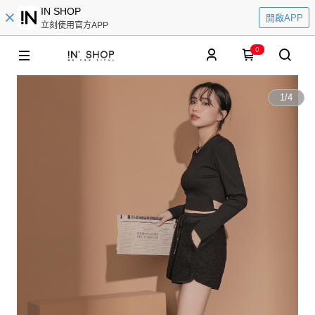
IN SHOP
開啟APP
立刻使用官方APP
0
1
/
4