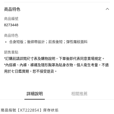
付款方式
商品特色
信用卡一次付款
商品編號
超商取貨付款
8273448
LINE Pay
商品特色
Apple Pay
合身短版；後綁帶設計；前長後短；彈性羅紋面料
街口支付
銷售重點
*訂購前請詳閱尺寸表及購物說明，下單後即代表同意賣場規定。
Google Pay
*內搭褲、內褲、褲襪及隱形胸罩為貼身衣物，個人衛生考量，不適
大哥付你分期
用於七日鑑賞期，恕不接受退貨。
相關說明
【大哥付你分期使用說明】
AFTEE先享後付
1.本服務由台灣大哥大提供，台灣大哥大用戶可立即使用無須另外申請。
2.付款方式選擇「大哥付你分期」，訂單成立後會自動跳轉到大哥付的交易
相關說明
詳細說明
相關推薦
流程，驗證手機門號後，選擇欲分期的期數、繳款截止日，確認付款後即完
【關於「AFTEE先享後付」】
成交易。
ATM付款
AFTEE先享後付是「在收到商品之後才付款」的支付方式。 讓您購物簡單
3.實際核准額度、可分期數及費用金額請依後續交易確認頁面所載為準。
便利好安心！
4.訂單成立30分鐘內，如未前往確認交易或遇審核未通過，訂單將自動取
１．簡單：不需註冊會員、不需綁卡、不需儲值。
運送方式
消。如遇「轉專審核」未通過狀況，表示未達大哥付你分期系統評分，恕無