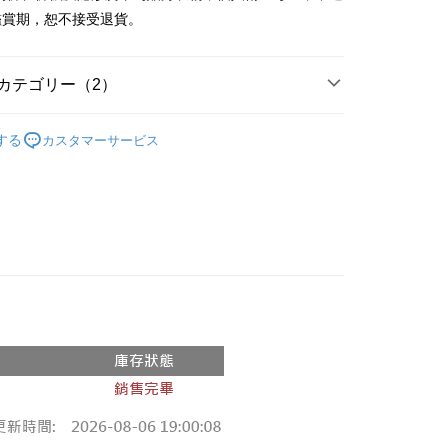
y
鑑賞期，恕不接受退貨。
ter
カテゴリー（2）
 Later 使用説明】
代金後払い
ービスは台湾大哥大によって提供され、台湾大哥大のユーザーは
の人気商品
請なしで即時に利用可能です。
する
カスタマーサービス
方法で「OP Pay Later」を選択すると、注文が成立した後に自
◖ 長袖上衣 ◗
TEE代金後払いについて
 Pay Later の取引プロセスに移行し、携帯番号を確認後、分割
い方法でAFTEE代金後払いを選択すると、携帯電話認証ウィン
数や支払い期限を選択し、支払いを確認すると取引が完了しま
示されます。
で認証してお支払い手続を進めてください。
の承認額、分割回数および費用については、後続の取引確認ペー
るときのお支払いは不要です。商品はご指定の住所に配送されま
とします。
成立後30分以内に確認取引を行わない場合や審査が通過しない場
が完了すると、携帯に支払い通知のSMSが届きます。アプリ会
付款
は自動的にキャンセルされます。「転専審査」に未通過の状況
、AFTEE アプリプッシュ通知が届きます。
た場合は、システムの評価基準に達していないことを意味し、
$60、NT$1,800以上で送料無料
け取り時のお支払いは不要です。商品を確かめてから、SMSま
についての説明はいたしかねます。
の通知に従って、4大コンビニ、またはATM/オンラインバンキ
家取貨
支払いください。
$60、NT$1,600以上で送料無料
方法の説明】
限は最短で 14 日以内ですので、ご注意ください。AFTEE ア
いの金額は電信請求書に統合されず、「OP Pay Later」は毎月
ンロードして AFTEE 会員になるとお支払い期限を最長 45 日
請勿下單
に支払いリマインダーのSMSを送信します。
延長できます。
Sのリンクを通じて請求書を開いた後、「コンビニバーコード／台
$10,000
舗／銀行振込／街口支払い／iPASS MONEY」などのチャネル
は、ショップが請求した期日と、AFTEEで延長できる日数を