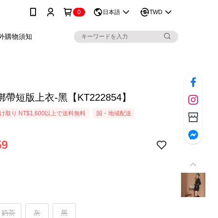
0
日本語
TWD
外購物須知
帶短版上衣-黑【KT222854】
取り NT$1,600以上で送料無料
国・地域配送
59
奶茶
灰
黑