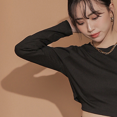
個人情報
を行使し
cs_tw@netp
を、必要な
AFTEE
意いただ