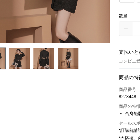
数量
支払いと
コンビニ受
お支払い
商品の特
クレジット
商品番号
8273448
コンビニ
商品の特
LINE Pay
合身短
Apple Pay
セールス
*訂購前
JKOPAY
*內搭褲