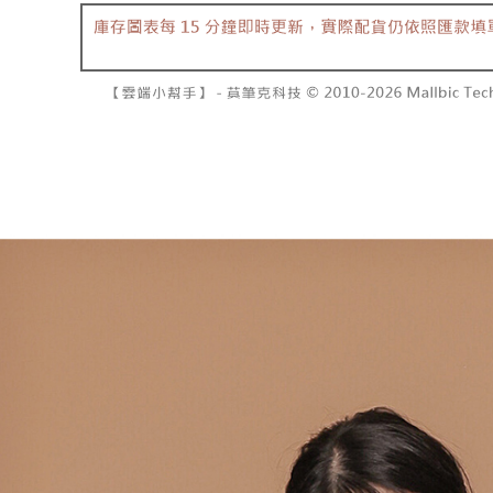
で支払い
已關閉，請
もとに計算
期限を延
配送毎にNT
【注意事
（例：予
1. 本サ
の有無に関
7-11取貨
よって提
スを購入
二、支払
配送毎にNT
渡した後
1.初回 
す。
き、限度
付款後7-1
2. 「OP
2.決済金額
配送毎にNT
人情報（
3.現在、
処理およ
宅配
報の確認
三、利用規
3. 完全
プロテクシ
配送毎にNT
ださい：
ht
します。
文者の氏
國家/地區
これに限ら
されます。
AFTEE
明』をご
AFTEE
なります。
延滞納金
後見人の同