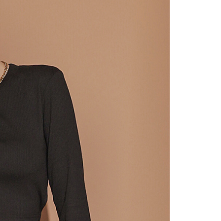
の処理、利用について疑問がある、または関連する法律の権利
たい場合は、ネットプロテクションズ
rotections.co.jp
にご連絡ください。上記に示した個人情報
購入注文書とあわせてAFTEEにご提供いただく、または
にあなたの個人情報の収集、処理、利用を許可することににご同
けない場合は、当サービスを選択しないでください。