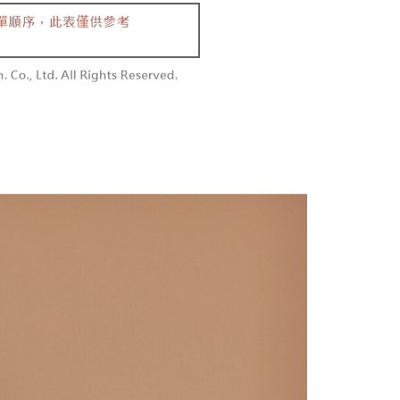
を選択できます。
勿下單(付取)
されます。AFTEEで注文すると、商品を受け取るまで支払い
長できますが、商品を期限内に受け取れない場合があります
$10,000
項】
約商品や商品到着日が比較的遅い商品）。そのため、商品到着
ービスは「台湾大哥大株式会社」（以下「当社」といいます）に
わらず、AFTEEで指定された期限内にお支払いください。
付款
供され、ユーザーが取引時に本サービスを通じて商品やサービ
できるようにし、店舗が売買／分割払い売買の債権を当社に譲
い限度額
$60、NT$1,800以上で送料無料
、契約に基づいて当社の請求書で帳款を支払うことになりま
AFTEEを ご利用の際に、認証結果及び当社の審査の結果に基づ
額が設定されます。
1取貨
 Pay Later」を利用する契約関係の目的から、店舗はあなたの個
は最低NT$20です。
$60、NT$1,600以上で送料無料
名前、電話または住所を含む）を台湾大哥大に提供し、収集、
台湾の会員のみご利用いただけます。
び利用するために、当社があなた本人と分割請求書に必要な情
、照合および修正を行います。
約「AFTEE代金後払い」（以下当サービスという）はネット
なユーザーサービス規約については、以下のリンクを参照してく
ョンズ（以下 AFTEE という）が提供し、AFTEEが代金を徴収
$100、NT$2,500以上で送料無料
tps://oppay.tw/userRule
当サービスご利用の際に提供しなければならない個人情報（注
名、電話番号、受取人の氏名、電話番号、受取人住所を含むが
配送
送料を確認
ない）は、AFTEEに渡され当サービスで必要な範囲内で利用
AFTEEの個人情報の収集、処理、利用について、詳細は
公式ホームページの『個人情報の収集、処理及び利用に関する声
参照ください（
https://aftee.tw/privacypolicy/
）。
の初回ご利用の際に、審査を通過すれば、最高額がNT$10,000に
支払い期限を過ぎた場合、その金額に基づいて年利20%の遅
が加算されます。未成年の利用者は、事前に法定代理人または
意を得ればAFTEEをご利用いただけます。