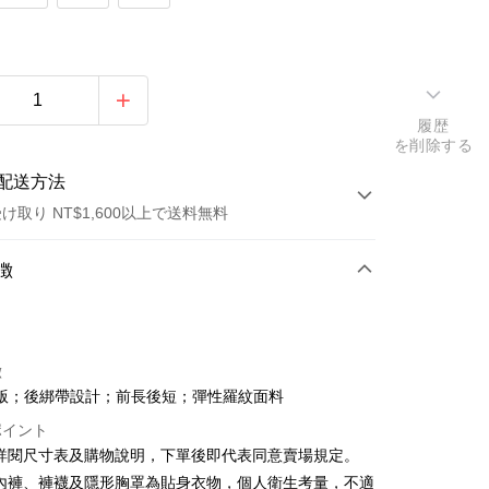
履歴
を削除する
配送方法
け取り NT$1,600以上で送料無料
方法
徴
カード1回払い
店頭代金引換
徴
版；後綁帶設計；前長後短；彈性羅紋面料
ポイント
請詳閱尺寸表及購物說明，下單後即代表同意賣場規定。
、內褲、褲襪及隱形胸罩為貼身衣物，個人衛生考量，不適