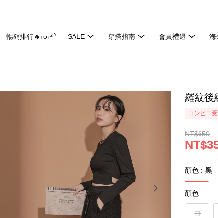
暢銷排行🔥ᴛᴏᴘ⁵⁰
SALE
穿搭指南
會員禮遇
海
羅紋後綁
コンビニ受け
NT$650
NT$3
顏色：黑
顏色
白