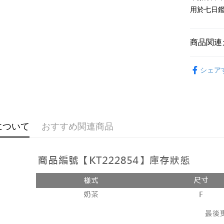
Google Pa
用於七日
OP Pay La
説明
商品関連
【OP Pay
AFTEE
1. 本サ
おすすめ
追加の申
説明
シェア
2. 支払い
【上衣】
一、 AF
ATM払い
動的に OP
1.お支払
払いの回
ドウが表
す。
2.SMS
3. 実際
3.注文す
配送方法
ジを基準
す。
について
おすすめ関連商品
4. 注文
4.ご注文
全家取貨
合、注文
員の場合は
が発生し
配送毎にNT
5.商品受
評価内容
たはアプリ
付款後全
ングでお
配送毎にNT
【支払い
代金納付期
1. 分割払
プリをダウ
已關閉，
の締め日後
以内まで
2. SM
配送毎にNT
湾大直営店
お支払期限