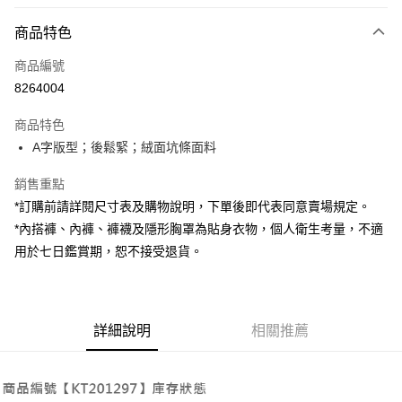
付款方式
商品特色
信用卡一次付款
商品編號
超商取貨付款
8264004
LINE Pay
商品特色
Apple Pay
A字版型；後鬆緊；絨面坑條面料
街口支付
銷售重點
*訂購前請詳閱尺寸表及購物說明，下單後即代表同意賣場規定。
Google Pay
*內搭褲、內褲、褲襪及隱形胸罩為貼身衣物，個人衛生考量，不適
大哥付你分期
用於七日鑑賞期，恕不接受退貨。
相關說明
【大哥付你分期使用說明】
AFTEE先享後付
1.本服務由台灣大哥大提供，台灣大哥大用戶可立即使用無須另外申請。
2.付款方式選擇「大哥付你分期」，訂單成立後會自動跳轉到大哥付的交易
相關說明
詳細說明
相關推薦
流程，驗證手機門號後，選擇欲分期的期數、繳款截止日，確認付款後即完
【關於「AFTEE先享後付」】
成交易。
ATM付款
AFTEE先享後付是「在收到商品之後才付款」的支付方式。 讓您購物簡單
3.實際核准額度、可分期數及費用金額請依後續交易確認頁面所載為準。
便利好安心！
4.訂單成立30分鐘內，如未前往確認交易或遇審核未通過，訂單將自動取
１．簡單：不需註冊會員、不需綁卡、不需儲值。
運送方式
消。如遇「轉專審核」未通過狀況，表示未達大哥付你分期系統評分，恕無