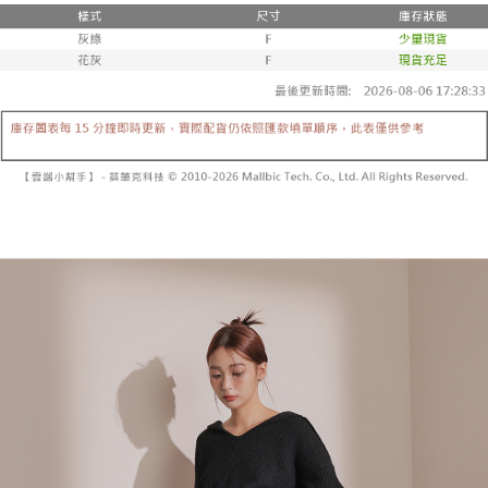
２．便利：只要手機號碼，簡訊認證，即可結帳。
法說明評估內容。
３．安心：先確認商品／服務後，再付款。
全家取貨付款
【繳款方式說明】
1.分期款項不併入電信帳單，「大哥付你分期」於每月結算日後寄送繳費提
每筆NT$60，滿NT$1,800(含以上)免運費
【「AFTEE先享後付」結帳流程】
醒簡訊。
１．於結帳方式選擇「AFTEE先享後付」後，將跳轉至「AFTEE先享後付」
2.透過簡訊連結打開帳單後，可選擇「超商條碼／台灣大直營門市／銀行轉
付款後全家取貨
結帳頁面，進行簡訊認證並確認金額後，即可完成結帳。
帳／街口支付／iPASS MONEY」等通路繳費。
２．訂單成立數日內，您將收到繳費通知簡訊。
每筆NT$60，滿NT$1,600(含以上)免運費
３．收到繳費通知簡訊後14天內，點擊此簡訊中的連結，可透過四大超商／
【注意事項】
ATM／網路銀行／等多元方式進行付款，方視為交易完成。
已關閉，請勿下單
1.本服務係由「台灣大哥大股份有限公司」（以下簡稱本公司）所提供，讓
※ 請注意：結帳手續完成當下不需立刻繳費，但若您需要取消訂單，請聯絡
用戶於交易時，得透過本服務購買商品或服務，並由商店將買賣／分期付款
每筆NT$10,000
購買商品的店家。未經商家同意取消之訂單仍視為有效，需透過AFTEE先享
買賣價金債權讓與本公司後，依約使用本公司帳單繳交帳款。
後付繳納相關費用。
2.基於同意付款使用「大哥付你分期」之契約關係目的，商店將以您的個人
已關閉，請勿下單(付取)
※ 交易是否成功請以「AFTEE先享後付 」之結帳頁面顯示為準，若有關於
資料（包含姓名、電話或地址）提供予台灣大哥大進項蒐集、處理及利用，
是否繳費成功／繳費後需取消欲退款等相關疑問，請聯繫「AFTEE先享後付
每筆NT$10,000
由本公司與您本人進行分期帳單所需資料之確認、核對及更正。
客戶支援中心」
https://netprotections.freshdesk.com/support/home
3.完整用戶服務條款，請詳閱以下連結：
https://oppay.tw/userRule
7-11取貨付款
【注意事項】
１．透過由恩沛科技股份有限公司提供之「AFTEE先享後付」服務完成之交
每筆NT$60，滿NT$1,800(含以上)免運費
易，需依本服務之必要範圍內提供個人資料，並將交易相關給付款項請求債
權轉讓予恩沛科技股份有限公司。
付款後7-11取貨
２．關於個人資料處理事宜，請瀏覽以下網址：
每筆NT$60，滿NT$1,600(含以上)免運費
https://aftee.tw/terms/#terms3
３．未成年的使用者請事先徵得法定代理人或監護人之同意方可使用
宅配
「AFTEE先享後付」，若未經同意申辦者引起之損失，本公司不負相關責
任。
每筆NT$100，滿NT$2,500(含以上)免運費