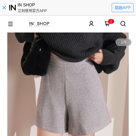
IN SHOP
開啟APP
立刻使用官方APP
0
1
/
5