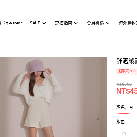
行🔥ᴛᴏᴘ⁵⁰
SALE
穿搭指南
會員禮遇
海外購物
舒適絨面
超取满NT$
NT$750
NT$4
顏色：杏
顏色
杏