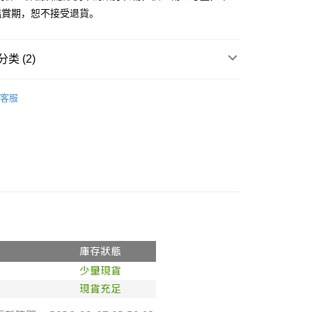
鑑賞期，恕不接受退貨。
y
分期
类 (2)
你分期使用说明】
享后付
务由台湾大哥大提供，电信用户可立即使用无须另外申请。（限个
推荐
门号，不开放公司户及预付卡使用）
客服
方式选择 “大哥付你分期”，订单成立后会自动跳转到大哥付的交易
◖ 短褲 ◗
FTEE先享後付
证手机门号后，选择欲分期的期数、缴款截止日，确认付款后即
款方式選擇AFTEE先享後付，將跳出AFTEE先享後付手機驗證視
。
核准额度、可分期数及费用金额请依后续交易确认页面所载为准。
簡訊驗證之後，即可完成結帳手續。
成立30分钟内，如未前往确认交易或遇审核未通过，订单将自动取
確認後不需事先繳費，商品會配送至您的指定地址。
“转专审核”未通过状况，表示未达系统评分，恕无法说明评估内
完成後，您的手機會收到一封繳費通知簡訊，APP會員則會收到
APP推播通知。
付款
式说明】
商品當下無需繳費，確認無誤後，請再利用繳費通知簡訊或AFTEE
款项不并入电信账单，“大哥付你分期”于每月结算日后寄送缴费提醒
0，满NT$1,800(含以上)免运费
大便利商店‧ATM/網銀等方式進行付款。
短信链接打开账单后，可选择 “超商条码／台湾大直营门市／银行转
家取貨
限為 14 天。唯有下載 AFTEE App 成為 AFTEE 會員者方能
／iPASS MONEY”等通路缴费。
45 天內付款之服務。
0，满NT$1,600(含以上)免运费
项】
為商家向您請款的時間，再加上使用AFTEE可延長的天數所計
請勿下單
务系由 “台湾大哥大股份有限公司”所提供，让用户于交易时，得通
AFTEE下訂可以延長您收到商品前的繳費天數，但無法保證一
购买商品或服务，并由商店将买卖／分期付款买卖价金债权让与
限內收到商品(例如:預購商品或預計到貨時間較長者)。因此無論
,000
，依约使用本公司账单缴交账款。
否，仍需要請您在AFTEE規定的時間內完成繳費。