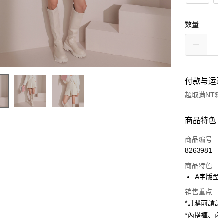
数量
付款与运
超取满NT$
付款方式
商品特色
信用卡一
商品编号
8263981
超商取货
商品特色
LINE Pay
A字版
Apple Pay
销售重点
*訂購前
街口支付
*內搭褲