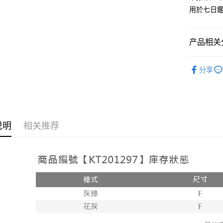
用於七日
Google Pa
大哥付你
相关说明
产品相关分
【大哥付
AFTEE先
1. 本服
人气商品
人月租型
相关说明
分享
2. 付款
【褲子】
一、關於 A
ATM付款
流程，验
1. 於付
完成交易
窗。
3. 实际
2. 進行
4. 订单
3. 訂單
运送方式
消。如遇 
4. 下訂
说明
相关推荐
容。
AFTEE 
全家取貨
【缴款方
5. 收到
1. 分期
每笔NT$6
APP於四
短信。
2. 通过
付款後全
請留意繳費期
账／街口支付
享有最長 
每笔NT$6
【注意事
繳費期限，
已關閉，
1. 本服
算出。使用
过本服务
定能夠在期
每笔NT$10
本公司后
收到商品與