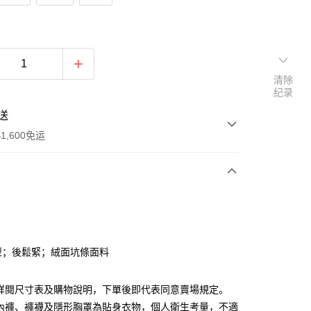
清除
纪录
送
1,600免运
次付款
付款
型；後鬆緊；絨面坑條面料
請詳閱尺寸表及購物說明，下單後即代表同意賣場規定。
、內褲、褲襪及隱形胸罩為貼身衣物，個人衛生考量，不適