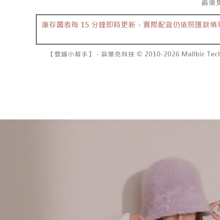
2. 基于
已關閉，請
资料（包
二、付款
每笔NT$10
用，由台
1. 初次
3. 完整
之上限額
7-11取貨
2. 結帳金
3. 目前
每笔NT$6
三、聲明
付款後7-1
「AFTE
每笔NT$6
)所提供，
(包含但不
宅配
予 AFT
集、處理、
每笔NT$1
明』（
http
國家/地區
若款項超過
未成年的
AFTEE。
若您對於
聯繫恩沛
同必要之購
人資料，