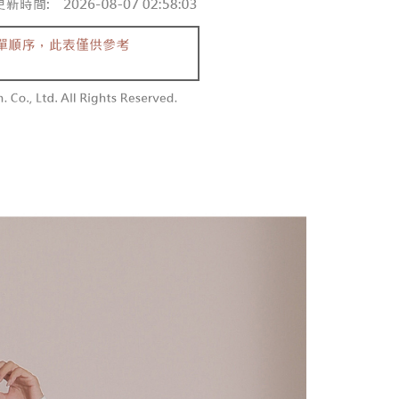
同意付款使用 “大哥付你分期”之契约关系目的，商店将以您的个人
勿下單(付取)
含姓名、电话或地址）提供予台湾大哥大进项收集、处理及利
限制
,000
湾大哥大与本人进行分期账单所需资料之确认、核对及更正。
使用 AFTEE 時，將依認證結果及本公司審查結果，核予每個人不同
用户服务条款，请详阅以下链接：
https://oppay.tw/userRule
度
付款
額須大於NT$30
僅支援台灣會員
0，满NT$1,800(含以上)免运费
條款
1取貨
E先享後付」(下稱本服務)乃由恩沛科技股份有限公司(下稱 AFTEE
0，满NT$1,600(含以上)免运费
並由 AFTEE 向您收取款項。因使用本服務所須提供之個人資料
限於訂購人姓名、電話，收件人姓名、電話、收件地址)，將交付
EE 於本服務必要服務範圍內運用。關於 AFTEE 對於個人資料之蒐
利用，詳參 AFTEE 官網之『個人資料蒐集、處理及利用告知聲
00，满NT$2,500(含以上)免运费
s://aftee.tw/privacypolicy/
）。
配送
查看运费
繳費期限，將根據當次的金額加收年利率 16% 的逾期滯納金。
使用者，請事先徵得法定代理人或監護人之同意方可使用
個人資料之處理、利用有任何疑問，或欲行使相關法律權利，請
科技股份有限公司。若您不同意我們將上開所示之個人資料，連
買訂單資訊提供予 AFTEE ，或讓 AFTEE 蒐集處理利用您的個
請勿選用本服務。