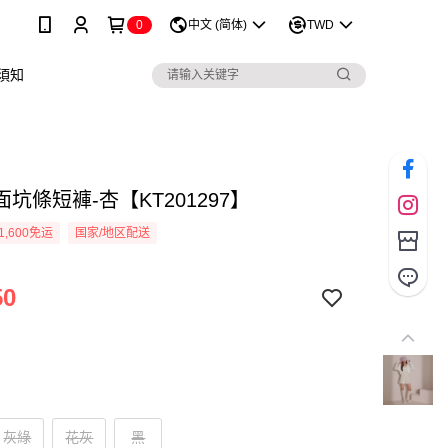
0
中文 (简体)
TWD
須知
坑條短褲-杏【KT201297】
1,600免运
国家/地区配送
50
灰綠
花灰
黑