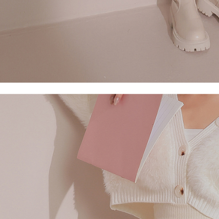
ansuran ol
3. Sila ba
pautan beri