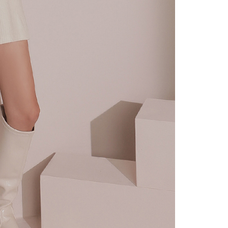
alkan secara automatik. Jika terdapat situasi "pindah untuk
usus" yang tidak lulus, ini menunjukkan bahawa sistem
tidak mencukupi, tiada penjelasan mengenai kandungan
boleh diberikan.
gan Kaedah Pembayaran】
ran ansuran tidak digabungkan dalam bil telekomunikasi,
an Ansuran Gogo" akan menghantar SMS peringatan
 selepas tarikh penyelesaian bulanan.
 pautan SMS untuk membuka bil, anda boleh memilih untuk
elalui "Kod bar kedai serbaneka / Kedai rasmi Taiwan
Pemindahan bank / Pembayaran J街口 / iPASS MONEY" dan
n.
nting】
matan ini disediakan oleh "Taiwan Mobile Co., Ltd." untuk
an pengguna membeli produk atau perkhidmatan melalui
an ini semasa transaksi, dan kedai akan menyerahkan hak
arga jual/beli ansuran kepada syarikat ini untuk membayar bil
n bil syarikat ini.
arkan tujuan kontrak persetujuan pembayaran menggunakan
an Ansuran Gogo", kedai akan memberikan maklumat
nda (termasuk nama, telefon atau alamat) kepada Taiwan
tuk pengumpulan, pemprosesan dan penggunaan, untuk
, semakan dan pembetulan data yang diperlukan untuk bil