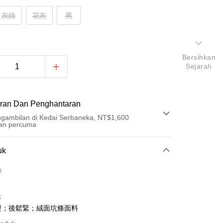
灰綠
花灰
黑
Bersihkan
Sejarah
ran Dan Penghantaran
gambilan di Kedai Serbaneka, NT$1,600
an percuma
Pembayaran
uk
t (Bayaran Penuh)
k
an di Kedai Serbaneka
k
型；後鬆緊；絨面坑條面料