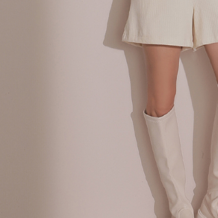
akan dibat
semakan kh
penilaian 
penilaian 
【Peneran
1. Pembaya
"Pembayar
pembayaran
2. Melalui
membayar m
Mobile / 
saluran lai
【Nota Pe
1. Perkhid
membolehk
perkhidmat
tuntutan h
menggunaka
2. Berdas
"Pembayar
peribadi a
Mobile un
pengesahan