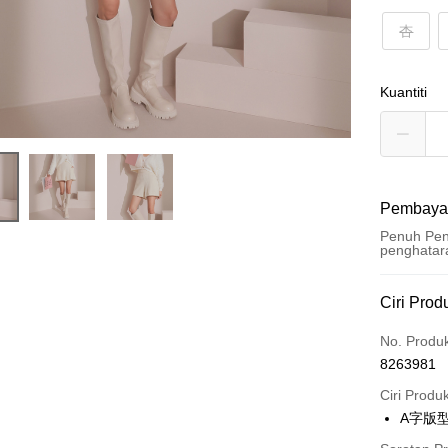
杏
Kuantiti
Pembaya
Penuh Pen
penghatar
Kaedah 
Ciri Prod
Kad Kredi
No. Produ
8263981
Pengambil
Ciri Produ
LINE Pay
A字版
Apple Pay