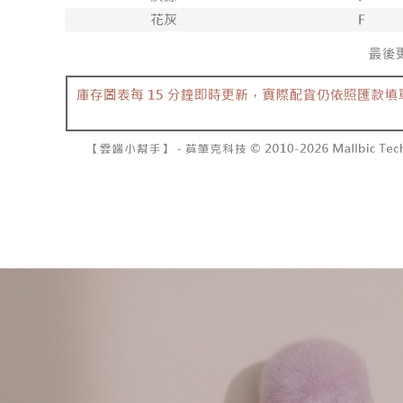
dibuat, at
NT$1,600 
akan dibat
Sila ambil
peringkat 
bagaimanap
已關閉，
tidak dipe
dan mendaf
NT$10,00
pembayara
[Arahan P
已關閉，請
Tempoh pe
Pembayaran
ditambah d
NT$10,00
berasingan
Anda bole
pembayaran
menerima 
7-11取貨
boleh men
NT$60/pes
Selepas me
produk pr
menyelesai
lebih lama
NT$1,800 
kod bar ke
pembayara
JKOPay, a
pesanan.
付款後7-1
NT$60/pes
[Nota Pent
Kedua, Se
1. Jumlah 
NT$1,600 
Perkhidmata
NT$10,000.
yang memb
berdasarka
宅配
melalui pe
2. Amaun p
NT$100/pe
pembelian
3. Pada ma
kepada Sy
NT$2,500 
mengikut p
Ketiga, Sy
Perkhidma
國家/地區