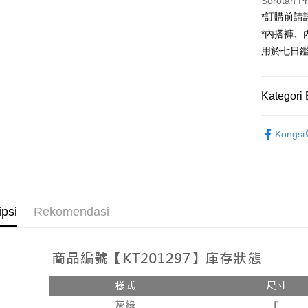
Sorotan P
*訂購前
JKOPAY
*內搭褲
Google Pa
用於七日
OP Pay La
Deskripsi
Kategori 
[Terma Pe
AFTEE
Rekomenda
Perkhidmat
Deskripsi
Kongsi
pengguna 
Pertama, 
【褲子】
Pemindah
Kemudian
Jika anda 
1. Dengan
akan menga
pengesaha
Later sele
2. Anda b
Pilihan 
mudah alih
3. Tiada b
ipsi
Rekomendasi
akhir pemb
dihantar k
全家取貨
pembayara
4. Setela
NT$60/pes
manakala a
Had kredit
AFTEE.
NT$1,800 
yang diken
5. Tiada b
pada hala
pembayara
付款後全
dalam tal
NT$60/pes
Jika trans
aplikasi A