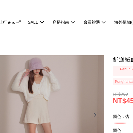
行🔥ᴛᴏᴘ⁵⁰
SALE
穿搭指南
會員禮遇
海外購物
舒適絨面
Penuh P
Penghanta
NT$750
NT$4
顏色：杏
顏色