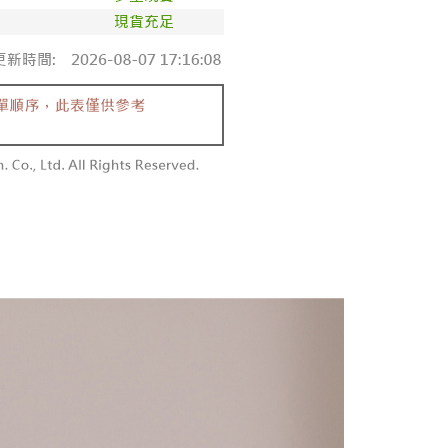
au jika permohonan gagal dalam proses semakan, pesanan
atau lebih
alkan secara automatik. Jika permohonan gagal pada
 perhatian bahawa tempoh pembayaran adalah 14 hari. Walau
"semakan manual", ini bermakna kriteria pemarkahan sistem
un, bagi mereka yang telah memuat turun Aplikasi AFTEE
請勿下單
nuhi; butiran penilaian khusus tidak akan didedahkan.
tar sebagai ahli AFTEE boleh menikmati tempoh
0/pesanan
n sehingga 45 hari.
embayaran]
勿下單(付取)
mbayaran dikira dari masa kedai meminta pembayaran anda,
 ansuran melalui OP Pay Later akan dibilkan secara
engan bilangan hari yang boleh dilanjutkan oleh AFTEE.
0/pesanan
 dan tidak termasuk dalam bil telekom anda. SMS peringatan
h melanjutkan tempoh pembayaran anda sebelum anda
 akan dihantar selepas kitaran bil bulanan.
pesanan. Walau bagaimanapun, tiada jaminan bahawa anda
付款
erima pesanan anda semasa tempoh pembayaran (cth.:
anan | Penghantaran percuma untuk pesanan
ngakses bil melalui pautan dalam SMS, anda boleh
apesanan atau produk yang mungkin mengambil masa yang
kan pembayaran anda melalui salah satu saluran berikut:
 untuk dihantar). Oleh itu, anda dikehendaki membuat
atau lebih
dai serbaneka, kedai runcit Taiwan Mobile, pemindahan bank,
n kepada AFTEE dalam tempoh sama ada anda menerima
tau iPASS MONEY.
1取貨
anan | Penghantaran percuma untuk pesanan
ing]
katan Pembayaran
yang diperakui untuk pengguna kali pertama boleh sehingga
atau lebih
n ini disediakan oleh Taiwan Mobile Co., Ltd. (“Syarikat”),
 Amaun diperakui sebenar yang diluluskan akan
olehkan pelanggan membeli barangan atau perkhidmatan
n keputusan pensijilan dan semakan oleh AFTEE.
rkhidmatan ini pada masa transaksi. Hasil daripada
erbelanjaan minimum mestilah lebih besar daripada NT$20.
sanan | Penghantaran percuma untuk pesanan
 atau pembayaran ansuran akan dipindahkan oleh peniaga
sa ini hanya tersedia untuk ahli Taiwan.
arikat, dan pelanggan hendaklah membuat pembayaran
atau lebih
erjanjian menggunakan sistem bil Syarikat.
arat Perkhidmatan
tan AFTEE Beli Sekarang Bayar Kemudian disediakan oleh
配送
Kadar Penghantaran