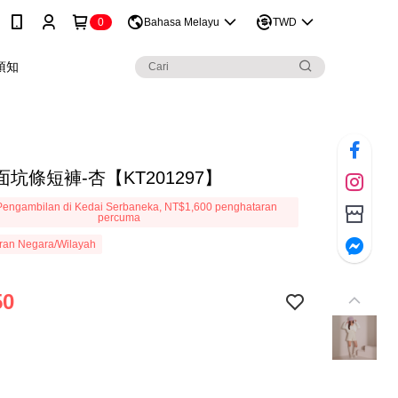
0
Bahasa Melayu
TWD
須知
坑條短褲-杏【KT201297】
engambilan di Kedai Serbaneka, NT$1,600 penghataran
percuma
ran Negara/Wilayah
50