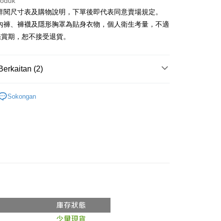
roduk
請詳閱尺寸表及購物說明，下單後即代表同意賣場規定。
、內褲、褲襪及隱形胸罩為貼身衣物，個人衛生考量，不適
y
鑑賞期，恕不接受退貨。
ter
Berkaitan (2)
nggunaan untuk OP Pay Later]
si Popular
an ini disediakan oleh Taiwan Mobile dan tersedia untuk
Sokongan
Taiwan Mobile tanpa memerlukan permohonan tambahan.
Mengenai Perkhidmatan AFTEE Beli Sekarang Bayar
◖ 短褲 ◗
an ATM
memilih OP Pay Later sebagai kaedah pembayaran, sistem
 memilih AFTEE sebagai kaedah pembayaran, mesej
rahkan anda secara automatik ke proses transaksi OP Pay
n AFTEE akan muncul.
pas pesanan dibuat. Anda perlu mengesahkan nombor telefon
oleh meneruskan pembayaran selepas pengesahan SMS.
Penghantaran
 anda, memilih bilangan ansuran, dan menetapkan tarikh
ayaran diperlukan apabila pesanan disahkan. Produk akan
ayaran. Transaksi akan dianggap selesai setelah
e alamat yang ditetapkan.
付款
n disahkan.
h pesanan disahkan, anda akan menerima SMS pembayaran
anan | Penghantaran percuma untuk pesanan
hli aplikasi akan menerima pemberitahuan tolak aplikasi
 yang diluluskan, tempoh ansuran yang tersedia, dan yuran
atau lebih
akan adalah tertakluk kepada maklumat yang dinyatakan
ayaran diperlukan apabila anda menerima produk. Sila buat
man pengesahan transaksi seterusnya.
n di empat kedai serbaneka utama, ATM atau perbankan
家取貨
ian dengan SMS pembayaran atau pemberitahuan tolak
anan | Penghantaran percuma untuk pesanan
aksi tidak disahkan dalam masa 30 minit selepas pesanan
FTEE.