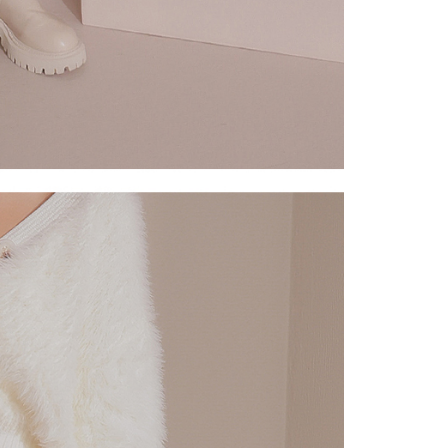
eh Taiwan Mobile.
ca syarat perkhidmatan pengguna secara lengkap melalui
kut: https://oppay.tw/userRule