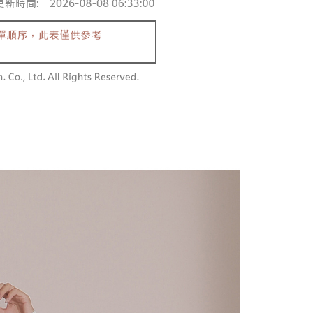
を選択できます。
勿下單(付取)
されます。AFTEEで注文すると、商品を受け取るまで支払い
長できますが、商品を期限内に受け取れない場合があります
$10,000
項】
約商品や商品到着日が比較的遅い商品）。そのため、商品到着
ービスは「台湾大哥大株式会社」（以下「当社」といいます）に
わらず、AFTEEで指定された期限内にお支払いください。
付款
供され、ユーザーが取引時に本サービスを通じて商品やサービ
できるようにし、店舗が売買／分割払い売買の債権を当社に譲
い限度額
$60、NT$1,800以上で送料無料
、契約に基づいて当社の請求書で帳款を支払うことになりま
AFTEEを ご利用の際に、認証結果及び当社の審査の結果に基づ
額が設定されます。
1取貨
 Pay Later」を利用する契約関係の目的から、店舗はあなたの個
は最低NT$20です。
$60、NT$1,600以上で送料無料
名前、電話または住所を含む）を台湾大哥大に提供し、収集、
台湾の会員のみご利用いただけます。
び利用するために、当社があなた本人と分割請求書に必要な情
、照合および修正を行います。
約「AFTEE代金後払い」（以下当サービスという）はネット
なユーザーサービス規約については、以下のリンクを参照してく
ョンズ（以下 AFTEE という）が提供し、AFTEEが代金を徴収
$100、NT$2,500以上で送料無料
tps://oppay.tw/userRule
当サービスご利用の際に提供しなければならない個人情報（注
名、電話番号、受取人の氏名、電話番号、受取人住所を含むが
配送
送料を確認
ない）は、AFTEEに渡され当サービスで必要な範囲内で利用
AFTEEの個人情報の収集、処理、利用について、詳細は
公式ホームページの『個人情報の収集、処理及び利用に関する声
参照ください（
https://aftee.tw/privacypolicy/
）。
の初回ご利用の際に、審査を通過すれば、最高額がNT$10,000に
支払い期限を過ぎた場合、その金額に基づいて年利20%の遅
が加算されます。未成年の利用者は、事前に法定代理人または
意を得ればAFTEEをご利用いただけます。