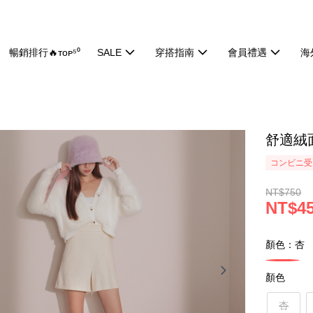
暢銷排行🔥ᴛᴏᴘ⁵⁰
SALE
穿搭指南
會員禮遇
海
舒適絨面
コンビニ受け
NT$750
NT$4
顏色：杏
顏色
杏