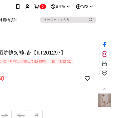
0
日本語
TWD
外購物須知
坑條短褲-杏【KT201297】
取り NT$1,600以上で送料無料
国・地域配送
50
灰綠
花灰
黑