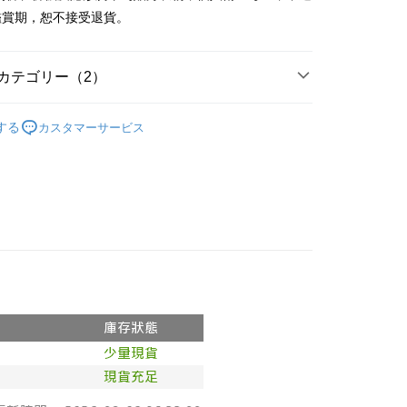
y
鑑賞期，恕不接受退貨。
ter
カテゴリー（2）
 Later 使用説明】
代金後払い
ービスは台湾大哥大によって提供され、台湾大哥大のユーザーは
の人気商品
請なしで即時に利用可能です。
する
カスタマーサービス
方法で「OP Pay Later」を選択すると、注文が成立した後に自
◖ 短褲 ◗
TEE代金後払いについて
 Pay Later の取引プロセスに移行し、携帯番号を確認後、分割
い方法でAFTEE代金後払いを選択すると、携帯電話認証ウィン
数や支払い期限を選択し、支払いを確認すると取引が完了しま
示されます。
で認証してお支払い手続を進めてください。
の承認額、分割回数および費用については、後続の取引確認ペー
るときのお支払いは不要です。商品はご指定の住所に配送されま
とします。
成立後30分以内に確認取引を行わない場合や審査が通過しない場
が完了すると、携帯に支払い通知のSMSが届きます。アプリ会
付款
は自動的にキャンセルされます。「転専審査」に未通過の状況
、AFTEE アプリプッシュ通知が届きます。
た場合は、システムの評価基準に達していないことを意味し、
$60、NT$1,800以上で送料無料
け取り時のお支払いは不要です。商品を確かめてから、SMSま
についての説明はいたしかねます。
の通知に従って、4大コンビニ、またはATM/オンラインバンキ
家取貨
支払いください。
$60、NT$1,600以上で送料無料
方法の説明】
限は最短で 14 日以内ですので、ご注意ください。AFTEE ア
いの金額は電信請求書に統合されず、「OP Pay Later」は毎月
ンロードして AFTEE 会員になるとお支払い期限を最長 45 日
請勿下單
に支払いリマインダーのSMSを送信します。
延長できます。
Sのリンクを通じて請求書を開いた後、「コンビニバーコード／台
$10,000
舗／銀行振込／街口支払い／iPASS MONEY」などのチャネル
は、ショップが請求した期日と、AFTEEで延長できる日数を