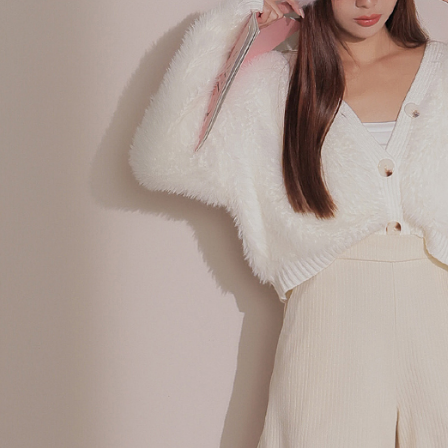
個人情報
を行使し
cs_tw@netp
を、必要な
AFTEE
意いただ