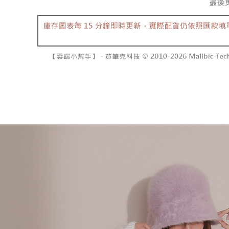
で支払い
已關閉，請
もとに計算
期限を延
配送毎にNT
【注意事
（例：予
1. 本サ
の有無に関
7-11取貨
よって提
スを購入
二、支払
配送毎にNT
渡した後
1.初回 
す。
き、限度
付款後7-1
2. 「OP
2.決済金額
配送毎にNT
人情報（
3.現在、
処理およ
宅配
報の確認
三、利用規
3. 完全
プロテクシ
配送毎にNT
ださい：
ht
します。
文者の氏
國家/地區
これに限ら
されます。
AFTEE
明』をご
AFTEE
なります。
延滞納金
後見人の同