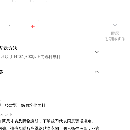
履歴
を削除する
配送方法
け取り NT$1,600以上で送料無料
方法
徴
カード1回払い
店頭代金引換
徴
型；後鬆緊；絨面坑條面料
ポイント
請詳閱尺寸表及購物說明，下單後即代表同意賣場規定。
、內褲、褲襪及隱形胸罩為貼身衣物，個人衛生考量，不適