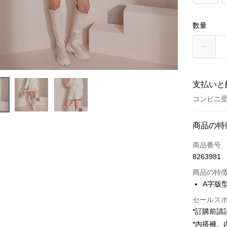
数量
支払いと
コンビニ受
お支払い
商品の特
クレジット
商品番号
8263981
コンビニ
商品の特
LINE Pay
A字版
Apple Pay
セールス
*訂購前
JKOPAY
*內搭褲