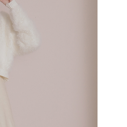
の処理、利用について疑問がある、または関連する法律の権利
たい場合は、ネットプロテクションズ
rotections.co.jp
にご連絡ください。上記に示した個人情報
購入注文書とあわせてAFTEEにご提供いただく、または
にあなたの個人情報の収集、処理、利用を許可することににご同
けない場合は、当サービスを選択しないでください。