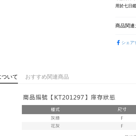
Google Pa
用於七日
OP Pay La
説明
商品関連
【OP Pay
AFTEE
1. 本サ
おすすめ
追加の申
説明
シェア
2. 支払い
【褲子】
一、 AF
ATM払い
動的に OP
1.お支払
払いの回
ドウが表
す。
2.SMS
3. 実際
3.注文す
配送方法
ジを基準
す。
について
おすすめ関連商品
4. 注文
4.ご注文
全家取貨
合、注文
員の場合は
が発生し
配送毎にNT
5.商品受
評価内容
たはアプリ
付款後全
ングでお
配送毎にNT
【支払い
代金納付期
1. 分割払
プリをダウ
已關閉，
の締め日後
以内まで
2. SM
配送毎にNT
湾大直営店
お支払期限