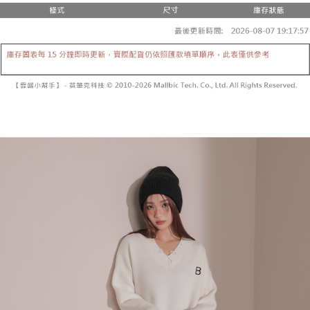
２．便利：只要手機號碼，簡訊認證，即可結帳。
法說明評估內容。
３．安心：先確認商品／服務後，再付款。
全家取貨付款
【繳款方式說明】
1.分期款項不併入電信帳單，「大哥付你分期」於每月結算日後寄送繳費提
每筆NT$60，滿NT$1,800(含以上)免運費
【「AFTEE先享後付」結帳流程】
醒簡訊。
１．於結帳方式選擇「AFTEE先享後付」後，將跳轉至「AFTEE先享後付」
2.透過簡訊連結打開帳單後，可選擇「超商條碼／台灣大直營門市／銀行轉
付款後全家取貨
結帳頁面，進行簡訊認證並確認金額後，即可完成結帳。
帳／街口支付／iPASS MONEY」等通路繳費。
２．訂單成立數日內，您將收到繳費通知簡訊。
每筆NT$60，滿NT$1,600(含以上)免運費
３．收到繳費通知簡訊後14天內，點擊此簡訊中的連結，可透過四大超商／
【注意事項】
ATM／網路銀行／等多元方式進行付款，方視為交易完成。
已關閉，請勿下單
1.本服務係由「台灣大哥大股份有限公司」（以下簡稱本公司）所提供，讓
※ 請注意：結帳手續完成當下不需立刻繳費，但若您需要取消訂單，請聯絡
用戶於交易時，得透過本服務購買商品或服務，並由商店將買賣／分期付款
每筆NT$10,000
購買商品的店家。未經商家同意取消之訂單仍視為有效，需透過AFTEE先享
買賣價金債權讓與本公司後，依約使用本公司帳單繳交帳款。
後付繳納相關費用。
2.基於同意付款使用「大哥付你分期」之契約關係目的，商店將以您的個人
已關閉，請勿下單(付取)
※ 交易是否成功請以「AFTEE先享後付 」之結帳頁面顯示為準，若有關於
資料（包含姓名、電話或地址）提供予台灣大哥大進項蒐集、處理及利用，
是否繳費成功／繳費後需取消欲退款等相關疑問，請聯繫「AFTEE先享後付
每筆NT$10,000
由本公司與您本人進行分期帳單所需資料之確認、核對及更正。
客戶支援中心」
https://netprotections.freshdesk.com/support/home
3.完整用戶服務條款，請詳閱以下連結：
https://oppay.tw/userRule
7-11取貨付款
【注意事項】
１．透過由恩沛科技股份有限公司提供之「AFTEE先享後付」服務完成之交
每筆NT$60，滿NT$1,800(含以上)免運費
易，需依本服務之必要範圍內提供個人資料，並將交易相關給付款項請求債
權轉讓予恩沛科技股份有限公司。
付款後7-11取貨
２．關於個人資料處理事宜，請瀏覽以下網址：
每筆NT$60，滿NT$1,600(含以上)免運費
https://aftee.tw/terms/#terms3
３．未成年的使用者請事先徵得法定代理人或監護人之同意方可使用
宅配
「AFTEE先享後付」，若未經同意申辦者引起之損失，本公司不負相關責
任。
每筆NT$100，滿NT$2,500(含以上)免運費