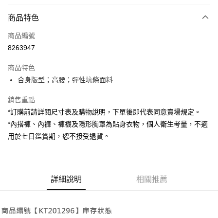
付款方式
商品特色
信用卡一次付款
商品編號
超商取貨付款
8263947
LINE Pay
商品特色
Apple Pay
合身版型；高腰；彈性坑條面料
街口支付
銷售重點
*訂購前請詳閱尺寸表及購物說明，下單後即代表同意賣場規定。
Google Pay
*內搭褲、內褲、褲襪及隱形胸罩為貼身衣物，個人衛生考量，不適
大哥付你分期
用於七日鑑賞期，恕不接受退貨。
相關說明
【大哥付你分期使用說明】
AFTEE先享後付
1.本服務由台灣大哥大提供，台灣大哥大用戶可立即使用無須另外申請。
2.付款方式選擇「大哥付你分期」，訂單成立後會自動跳轉到大哥付的交易
相關說明
詳細說明
相關推薦
流程，驗證手機門號後，選擇欲分期的期數、繳款截止日，確認付款後即完
【關於「AFTEE先享後付」】
成交易。
ATM付款
AFTEE先享後付是「在收到商品之後才付款」的支付方式。 讓您購物簡單
3.實際核准額度、可分期數及費用金額請依後續交易確認頁面所載為準。
便利好安心！
4.訂單成立30分鐘內，如未前往確認交易或遇審核未通過，訂單將自動取
１．簡單：不需註冊會員、不需綁卡、不需儲值。
運送方式
消。如遇「轉專審核」未通過狀況，表示未達大哥付你分期系統評分，恕無