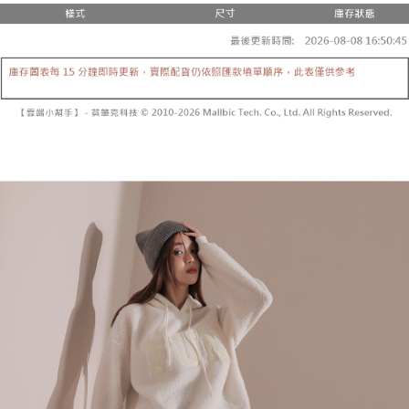
２．便利：只要手機號碼，簡訊認證，即可結帳。
法說明評估內容。
３．安心：先確認商品／服務後，再付款。
全家取貨付款
【繳款方式說明】
1.分期款項不併入電信帳單，「大哥付你分期」於每月結算日後寄送繳費提
每筆NT$60，滿NT$1,800(含以上)免運費
【「AFTEE先享後付」結帳流程】
醒簡訊。
１．於結帳方式選擇「AFTEE先享後付」後，將跳轉至「AFTEE先享後付」
2.透過簡訊連結打開帳單後，可選擇「超商條碼／台灣大直營門市／銀行轉
付款後全家取貨
結帳頁面，進行簡訊認證並確認金額後，即可完成結帳。
帳／街口支付／iPASS MONEY」等通路繳費。
２．訂單成立數日內，您將收到繳費通知簡訊。
每筆NT$60，滿NT$1,600(含以上)免運費
３．收到繳費通知簡訊後14天內，點擊此簡訊中的連結，可透過四大超商／
【注意事項】
ATM／網路銀行／等多元方式進行付款，方視為交易完成。
已關閉，請勿下單
1.本服務係由「台灣大哥大股份有限公司」（以下簡稱本公司）所提供，讓
※ 請注意：結帳手續完成當下不需立刻繳費，但若您需要取消訂單，請聯絡
用戶於交易時，得透過本服務購買商品或服務，並由商店將買賣／分期付款
每筆NT$10,000
購買商品的店家。未經商家同意取消之訂單仍視為有效，需透過AFTEE先享
買賣價金債權讓與本公司後，依約使用本公司帳單繳交帳款。
後付繳納相關費用。
2.基於同意付款使用「大哥付你分期」之契約關係目的，商店將以您的個人
已關閉，請勿下單(付取)
※ 交易是否成功請以「AFTEE先享後付 」之結帳頁面顯示為準，若有關於
資料（包含姓名、電話或地址）提供予台灣大哥大進項蒐集、處理及利用，
是否繳費成功／繳費後需取消欲退款等相關疑問，請聯繫「AFTEE先享後付
每筆NT$10,000
由本公司與您本人進行分期帳單所需資料之確認、核對及更正。
客戶支援中心」
https://netprotections.freshdesk.com/support/home
3.完整用戶服務條款，請詳閱以下連結：
https://oppay.tw/userRule
7-11取貨付款
【注意事項】
１．透過由恩沛科技股份有限公司提供之「AFTEE先享後付」服務完成之交
每筆NT$60，滿NT$1,800(含以上)免運費
易，需依本服務之必要範圍內提供個人資料，並將交易相關給付款項請求債
權轉讓予恩沛科技股份有限公司。
付款後7-11取貨
２．關於個人資料處理事宜，請瀏覽以下網址：
每筆NT$60，滿NT$1,600(含以上)免運費
https://aftee.tw/terms/#terms3
３．未成年的使用者請事先徵得法定代理人或監護人之同意方可使用
宅配
「AFTEE先享後付」，若未經同意申辦者引起之損失，本公司不負相關責
任。
每筆NT$100，滿NT$2,500(含以上)免運費