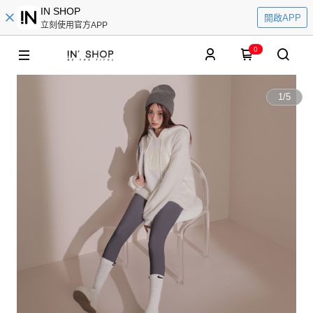
IN SHOP
開啟APP
立刻使用官方APP
0
1
/
5