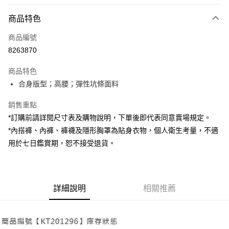
付款方式
商品特色
信用卡一次付款
商品編號
超商取貨付款
8263870
LINE Pay
商品特色
Apple Pay
合身版型；高腰；彈性坑條面料
街口支付
銷售重點
*訂購前請詳閱尺寸表及購物說明，下單後即代表同意賣場規定。
Google Pay
*內搭褲、內褲、褲襪及隱形胸罩為貼身衣物，個人衛生考量，不適
大哥付你分期
用於七日鑑賞期，恕不接受退貨。
相關說明
【大哥付你分期使用說明】
AFTEE先享後付
1.本服務由台灣大哥大提供，台灣大哥大用戶可立即使用無須另外申請。
2.付款方式選擇「大哥付你分期」，訂單成立後會自動跳轉到大哥付的交易
相關說明
詳細說明
相關推薦
流程，驗證手機門號後，選擇欲分期的期數、繳款截止日，確認付款後即完
【關於「AFTEE先享後付」】
成交易。
ATM付款
AFTEE先享後付是「在收到商品之後才付款」的支付方式。 讓您購物簡單
3.實際核准額度、可分期數及費用金額請依後續交易確認頁面所載為準。
便利好安心！
4.訂單成立30分鐘內，如未前往確認交易或遇審核未通過，訂單將自動取
１．簡單：不需註冊會員、不需綁卡、不需儲值。
運送方式
消。如遇「轉專審核」未通過狀況，表示未達大哥付你分期系統評分，恕無