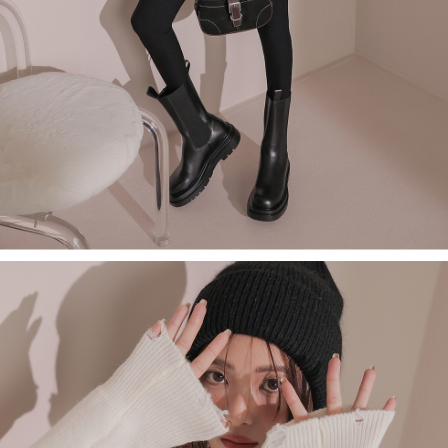
saluran lain.
【Nota Penting】
1. Perkhidmatan ini disediakan oleh "Taiwan Mobile Co., Ltd." untuk
membolehkan pengguna membeli produk atau perkhidmatan melalui
perkhidmatan ini semasa transaksi, dan kedai akan menyerahkan hak
tuntutan harga jual/beli ansuran kepada syarikat ini untuk membayar bil
menggunakan bil syarikat ini.
2. Berdasarkan tujuan kontrak persetujuan pembayaran menggunakan
"Pembayaran Ansuran Gogo", kedai akan memberikan maklumat peribadi
anda (termasuk nama, telefon atau alamat) kepada Taiwan Mobile untuk
pengumpulan, pemprosesan dan penggunaan, untuk pengesahan,
semakan dan pembetulan data yang diperlukan untuk bil ansuran oleh
Taiwan Mobile.
3. Sila baca syarat perkhidmatan pengguna secara lengkap melalui
pautan berikut: https://oppay.tw/userRule