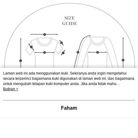
Laman web ini ada menggunakan kuki. Sekiranya anda ingin mengetahui
secara terperinci bagaimana kuki digunakan di laman web ini, dan bagaimana
untuk mengubah tetapan kuki komputer anda. Jika anda tidak mahu
menggunakan kuki di komputer anda, sila rujuk penerangan mengenai kuki.
Butiran >
Dasar Privasi
Laman web ini ada menggunakan kuki. Sekiranya anda ingin
mengetahui secara terperinci bagaimana kuki digunakan di laman web ini,
dan bagaimana untuk mengubah tetapan kuki komputer anda. Jika anda tidak
Faham
mahu menggunakan kuki di komputer anda, sila rujuk penerangan mengenai
kuki.