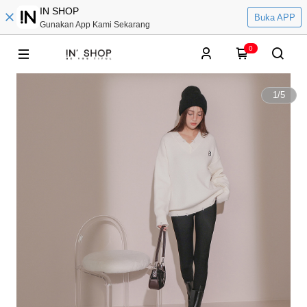
IN SHOP
Buka APP
Gunakan App Kami Sekarang
0
1
/
5