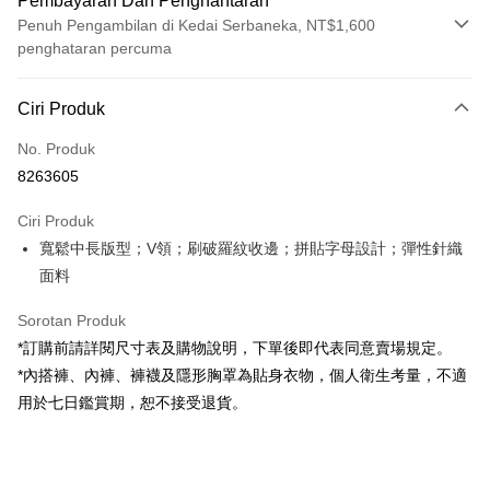
Pembayaran Dan Penghantaran
Penuh Pengambilan di Kedai Serbaneka, NT$1,600
penghataran percuma
Kaedah Pembayaran
Ciri Produk
Kad Kredit (Bayaran Penuh)
No. Produk
Pengambilan di Kedai Serbaneka
8263605
LINE Pay
Ciri Produk
Apple Pay
寬鬆中長版型；V領；刷破羅紋收邊；拼貼字母設計；彈性針織
面料
JKOPAY
Google Pay
Sorotan Produk
*訂購前請詳閱尺寸表及購物說明，下單後即代表同意賣場規定。
OP Pay Later
*內搭褲、內褲、褲襪及隱形胸罩為貼身衣物，個人衛生考量，不適
Deskripsi
用於七日鑑賞期，恕不接受退貨。
[Terma Penggunaan untuk OP Pay Later]
AFTEE
Perkhidmatan ini disediakan oleh Taiwan Mobile dan tersedia untuk
Deskripsi
pengguna Taiwan Mobile tanpa memerlukan permohonan tambahan.
Pertama, Mengenai Perkhidmatan AFTEE Beli Sekarang Bayar Kemudian