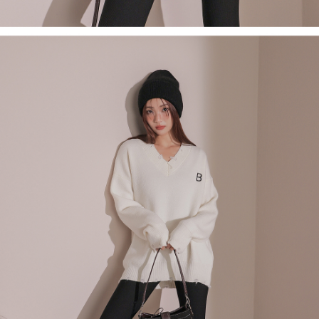
1. Perkhidmatan ini disediakan oleh Taiwan Mobile, pengguna telefon
Sila hubungi NP Taiwan Inc. di
cs_tw@netprotections.co.jp
jika anda
mudah alih boleh segera menggunakan tanpa perlu memohon lagi.
mempunyai sebarang kebimbangan mengenai pemprosesan dan
(Hanya untuk nombor langganan peribadi, tidak terbuka untuk syarikat
penggunaan pada data peribadi. Jika anda tidak bersetuju dengan data
dan kad prabayar)
peribadi yang disenaraikan seperti di atas akan dikumpul dan digunakan
2. Pilihan kaedah pembayaran "Pembayaran Ansuran Gogo", selepas
oleh AFTEE, sila jangan gunakan perkhidmatan ini.
pesanan ditubuhkan, akan secara automatik dialihkan ke proses
transaksi Gogo, selepas pengesahan nombor telefon, pilih bilangan
ansuran yang diingini, tarikh akhir pembayaran, dan setelah
mengesahkan pembayaran, transaksi akan selesai.
3. Jumlah kelulusan sebenar, bilangan ansuran dan jumlah bayaran
adalah berdasarkan halaman pengesahan transaksi seterusnya.
4. Dalam masa 30 minit selepas pesanan ditubuhkan, jika tidak pergi
untuk mengesahkan transaksi atau jika tidak lulus semakan, pesanan
akan dibatalkan secara automatik. Jika terdapat situasi "pindah untuk
semakan khusus" yang tidak lulus, ini menunjukkan bahawa sistem
penilaian tidak mencukupi, tiada penjelasan mengenai kandungan
penilaian boleh diberikan.
【Penerangan Kaedah Pembayaran】
1. Pembayaran ansuran tidak digabungkan dalam bil telekomunikasi,
"Pembayaran Ansuran Gogo" akan menghantar SMS peringatan
pembayaran selepas tarikh penyelesaian bulanan.
2. Melalui pautan SMS untuk membuka bil, anda boleh memilih untuk
membayar melalui "Kod bar kedai serbaneka / Kedai rasmi Taiwan
Mobile / Pemindahan bank / Pembayaran J街口 / iPASS MONEY" dan