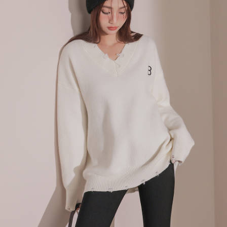
menyelesaikan pembayaran anda melalui salah satu saluran berikut: kod
kepada AFTEE dalam tempoh sama ada anda menerima pesanan.
bar kedai serbaneka, kedai runcit Taiwan Mobile, pemindahan bank,
付款後7-11取貨
JKOPay, atau iPASS MONEY.
Kedua, Sekatan Pembayaran
NT$60/pesanan | Penghantaran percuma untuk pesanan
1. Jumlah yang diperakui untuk pengguna kali pertama boleh sehingga
[Nota Penting]
NT$1,600 atau lebih
NT$10,000. Amaun diperakui sebenar yang diluluskan akan berdasarkan
keputusan pensijilan dan semakan oleh AFTEE.
Perkhidmatan ini disediakan oleh Taiwan Mobile Co., Ltd. (“Syarikat”),
宅配
2. Amaun perbelanjaan minimum mestilah lebih besar daripada NT$20.
yang membolehkan pelanggan membeli barangan atau perkhidmatan
3. Pada masa ini hanya tersedia untuk ahli Taiwan.
NT$100/pesanan | Penghantaran percuma untuk pesanan
melalui perkhidmatan ini pada masa transaksi. Hasil daripada pembelian
atau pembayaran ansuran akan dipindahkan oleh peniaga kepada
NT$2,500 atau lebih
Ketiga, Syarat Perkhidmatan
Syarikat, dan pelanggan hendaklah membuat pembayaran mengikut
Perkhidmatan AFTEE Beli Sekarang Bayar Kemudian disediakan oleh NP
perjanjian menggunakan sistem bil Syarikat.
國家/地區配送
Kadar Penghantaran
Taiwan, Inc. dan AFTEE akan membuat bil kepada pengguna. AFTEE
akan menggunakan data peribadi yang dikumpul (termasuk nama
Untuk memenuhi hubungan kontrak yang terjalin melalui persetujuan
pembeli, no. telefon, nama penerima, no. telefon, alamat penerima) untuk
penggunaan OP Pay Later, peniaga akan memberikan maklumat peribadi
penggunaan perkhidmatan. Sila rujuk kepada "Penyata Pengumpulan
anda (termasuk nama, nombor telefon, atau alamat) kepada Syarikat bagi
Data Peribadi, Pemprosesan, Penggunaan"
tujuan pengumpulan, pemprosesan dan penggunaan data yang
(https://aftee.tw/privacypolicy/
) untuk maklumat lanjut.
diperlukan untuk pengebilan ansuran, termasuk pengesahan,
pengesahan semula dan pembetulan.
Jumlah yang diperakui untuk pengguna kali pertama yang lulus
kelulusan boleh sehingga NT$10,000. Jika pengguna tidak membuat
Untuk terma perkhidmatan penuh, sila rujuk pautan berikut:
pembayaran dalam tempoh tersebut, yuran pembayaran lewat sebanyak
https://oppay.tw/userRule
" target="_blank" class="link revert-
20% setahun akan dikenakan. Pengguna bawah umur dikehendaki
style">https://oppay.tw/userRule
mendapatkan kebenaran daripada ibu bapa atau penjaga yang sah
untuk menggunakan AFTEE.
【Panduan Penggunaan Pembayaran Ansuran Gogo】