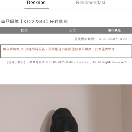
Pemindahan ATM
Deskripsi
Rekomendasi
1. Dengan memilih AFTEE sebagai kaedah pembayaran, mesej
Jika anda memilih OP Pay Later sebagai kaedah pembayaran, sistem
pengesahan AFTEE akan muncul.
akan mengarahkan anda secara automatik ke proses transaksi OP Pay
2. Anda boleh meneruskan pembayaran selepas pengesahan SMS.
Pilihan Penghantaran
Later selepas pesanan dibuat. Anda perlu mengesahkan nombor telefon
3. Tiada bayaran diperlukan apabila pesanan disahkan. Produk akan
mudah alih anda, memilih bilangan ansuran, dan menetapkan tarikh
dihantar ke alamat yang ditetapkan.
全家取貨付款
akhir pembayaran. Transaksi akan dianggap selesai setelah pembayaran
4. Setelah pesanan disahkan, anda akan menerima SMS pembayaran
disahkan.
NT$60/pesanan | Penghantaran percuma untuk pesanan
manakala ahli aplikasi akan menerima pemberitahuan tolak aplikasi
NT$1,800 atau lebih
AFTEE.
Had kredit yang diluluskan, tempoh ansuran yang tersedia, dan yuran
5. Tiada bayaran diperlukan apabila anda menerima produk. Sila buat
yang dikenakan adalah tertakluk kepada maklumat yang dinyatakan
pembayaran di empat kedai serbaneka utama, ATM atau perbankan
付款後全家取貨
pada halaman pengesahan transaksi seterusnya.
dalam talian dengan SMS pembayaran atau pemberitahuan tolak aplikasi
NT$60/pesanan | Penghantaran percuma untuk pesanan
AFTEE.
Jika transaksi tidak disahkan dalam masa 30 minit selepas pesanan
NT$1,600 atau lebih
dibuat, atau jika permohonan gagal dalam proses semakan, pesanan
Sila ambil perhatian bahawa tempoh pembayaran adalah 14 hari. Walau
akan dibatalkan secara automatik. Jika permohonan gagal pada
已關閉，請勿下單
bagaimanapun, bagi mereka yang telah memuat turun Aplikasi AFTEE
peringkat "semakan manual", ini bermakna kriteria pemarkahan sistem
dan mendaftar sebagai ahli AFTEE boleh menikmati tempoh pembayaran
NT$10,000/pesanan
tidak dipenuhi; butiran penilaian khusus tidak akan didedahkan.
sehingga 45 hari.
已關閉，請勿下單(付取)
[Arahan Pembayaran]
Tempoh pembayaran dikira dari masa kedai meminta pembayaran anda,
ditambah dengan bilangan hari yang boleh dilanjutkan oleh AFTEE. Anda
NT$10,000/pesanan
Pembayaran ansuran melalui OP Pay Later akan dibilkan secara
boleh melanjutkan tempoh pembayaran anda sebelum anda menerima
berasingan dan tidak termasuk dalam bil telekom anda. SMS peringatan
pesanan. Walau bagaimanapun, tiada jaminan bahawa anda boleh
7-11取貨付款
pembayaran akan dihantar selepas kitaran bil bulanan.
menerima pesanan anda semasa tempoh pembayaran (cth.: produk
NT$60/pesanan | Penghantaran percuma untuk pesanan
prapesanan atau produk yang mungkin mengambil masa yang lebih
Selepas mengakses bil melalui pautan dalam SMS, anda boleh
NT$1,800 atau lebih
lama untuk dihantar). Oleh itu, anda dikehendaki membuat pembayaran