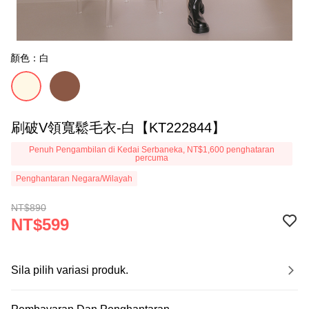
顏色：白
刷破V領寬鬆毛衣-白【KT222844】
Penuh Pengambilan di Kedai Serbaneka, NT$1,600 penghataran
percuma
Penghantaran Negara/Wilayah
NT$890
NT$599
Sila pilih variasi produk.