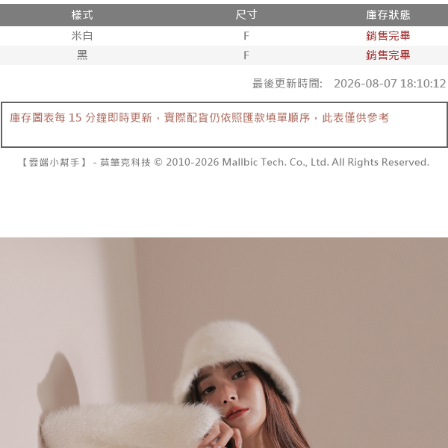
２．便利：只要手機號碼，簡訊認證，即可結帳。
法說明評估內容。
３．安心：先確認商品／服務後，再付款。
全家取貨付款
【繳款方式說明】
1.分期款項不併入電信帳單，「大哥付你分期」於每月結算日後寄送繳費提
每筆NT$60，滿NT$1,800(含以上)免運費
【「AFTEE先享後付」結帳流程】
醒簡訊。
１．於結帳方式選擇「AFTEE先享後付」後，將跳轉至「AFTEE先享後付」
2.透過簡訊連結打開帳單後，可選擇「超商條碼／台灣大直營門市／銀行轉
付款後全家取貨
結帳頁面，進行簡訊認證並確認金額後，即可完成結帳。
帳／街口支付／iPASS MONEY」等通路繳費。
２．訂單成立數日內，您將收到繳費通知簡訊。
每筆NT$60，滿NT$1,600(含以上)免運費
３．收到繳費通知簡訊後14天內，點擊此簡訊中的連結，可透過四大超商／
【注意事項】
ATM／網路銀行／等多元方式進行付款，方視為交易完成。
已關閉，請勿下單
1.本服務係由「台灣大哥大股份有限公司」（以下簡稱本公司）所提供，讓
※ 請注意：結帳手續完成當下不需立刻繳費，但若您需要取消訂單，請聯絡
用戶於交易時，得透過本服務購買商品或服務，並由商店將買賣／分期付款
每筆NT$10,000
購買商品的店家。未經商家同意取消之訂單仍視為有效，需透過AFTEE先享
買賣價金債權讓與本公司後，依約使用本公司帳單繳交帳款。
後付繳納相關費用。
2.基於同意付款使用「大哥付你分期」之契約關係目的，商店將以您的個人
已關閉，請勿下單(付取)
※ 交易是否成功請以「AFTEE先享後付 」之結帳頁面顯示為準，若有關於
資料（包含姓名、電話或地址）提供予台灣大哥大進項蒐集、處理及利用，
是否繳費成功／繳費後需取消欲退款等相關疑問，請聯繫「AFTEE先享後付
每筆NT$10,000
由本公司與您本人進行分期帳單所需資料之確認、核對及更正。
客戶支援中心」
https://netprotections.freshdesk.com/support/home
3.完整用戶服務條款，請詳閱以下連結：
https://oppay.tw/userRule
7-11取貨付款
【注意事項】
１．透過由恩沛科技股份有限公司提供之「AFTEE先享後付」服務完成之交
每筆NT$60，滿NT$1,800(含以上)免運費
易，需依本服務之必要範圍內提供個人資料，並將交易相關給付款項請求債
權轉讓予恩沛科技股份有限公司。
付款後7-11取貨
２．關於個人資料處理事宜，請瀏覽以下網址：
每筆NT$60，滿NT$1,600(含以上)免運費
https://aftee.tw/terms/#terms3
３．未成年的使用者請事先徵得法定代理人或監護人之同意方可使用
宅配
「AFTEE先享後付」，若未經同意申辦者引起之損失，本公司不負相關責
任。
每筆NT$100，滿NT$2,500(含以上)免運費