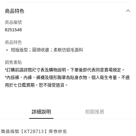
付款方式
商品特色
信用卡一次付款
商品編號
超商取貨付款
8251548
LINE Pay
商品特色
Apple Pay
短版版型；圓領收邊；柔軟仿貂毛面料
街口支付
銷售重點
*訂購前請詳閱尺寸表及購物說明，下單後即代表同意賣場規定。
Google Pay
*內搭褲、內褲、褲襪及隱形胸罩為貼身衣物，個人衛生考量，不適
大哥付你分期
用於七日鑑賞期，恕不接受退貨。
相關說明
【大哥付你分期使用說明】
AFTEE先享後付
1.本服務由台灣大哥大提供，台灣大哥大用戶可立即使用無須另外申請。
2.付款方式選擇「大哥付你分期」，訂單成立後會自動跳轉到大哥付的交易
相關說明
詳細說明
相關推薦
流程，驗證手機門號後，選擇欲分期的期數、繳款截止日，確認付款後即完
【關於「AFTEE先享後付」】
成交易。
ATM付款
AFTEE先享後付是「在收到商品之後才付款」的支付方式。 讓您購物簡單
3.實際核准額度、可分期數及費用金額請依後續交易確認頁面所載為準。
便利好安心！
4.訂單成立30分鐘內，如未前往確認交易或遇審核未通過，訂單將自動取
１．簡單：不需註冊會員、不需綁卡、不需儲值。
運送方式
消。如遇「轉專審核」未通過狀況，表示未達大哥付你分期系統評分，恕無