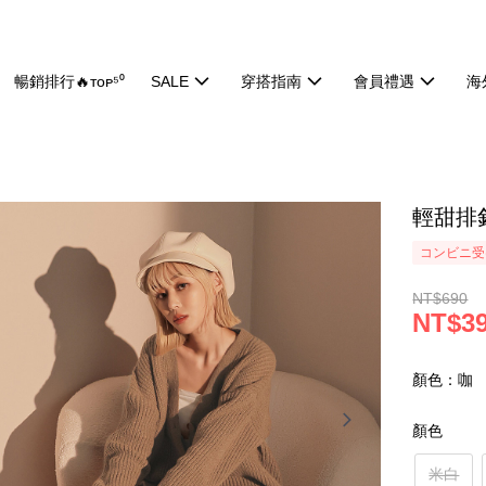
暢銷排行🔥ᴛᴏᴘ⁵⁰
SALE
穿搭指南
會員禮遇
海
輕甜排釦
コンビニ受け
NT$690
NT$3
顏色：咖
顏色
米白