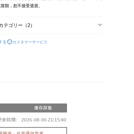
y
鑑賞期，恕不接受退貨。
ter
カテゴリー（2）
 Later 使用説明】
代金後払い
ービスは台湾大哥大によって提供され、台湾大哥大のユーザーは
の人気商品
請なしで即時に利用可能です。
する
カスタマーサービス
方法で「OP Pay Later」を選択すると、注文が成立した後に自
◖ 罩衫 ❘ 針織 ◗
TEE代金後払いについて
 Pay Later の取引プロセスに移行し、携帯番号を確認後、分割
い方法でAFTEE代金後払いを選択すると、携帯電話認証ウィン
数や支払い期限を選択し、支払いを確認すると取引が完了しま
示されます。
で認証してお支払い手続を進めてください。
の承認額、分割回数および費用については、後続の取引確認ペー
るときのお支払いは不要です。商品はご指定の住所に配送されま
とします。
成立後30分以内に確認取引を行わない場合や審査が通過しない場
が完了すると、携帯に支払い通知のSMSが届きます。アプリ会
付款
は自動的にキャンセルされます。「転専審査」に未通過の状況
、AFTEE アプリプッシュ通知が届きます。
た場合は、システムの評価基準に達していないことを意味し、
$60、NT$1,800以上で送料無料
け取り時のお支払いは不要です。商品を確かめてから、SMSま
についての説明はいたしかねます。
の通知に従って、4大コンビニ、またはATM/オンラインバンキ
家取貨
支払いください。
$60、NT$1,600以上で送料無料
方法の説明】
限は最短で 14 日以内ですので、ご注意ください。AFTEE ア
いの金額は電信請求書に統合されず、「OP Pay Later」は毎月
ンロードして AFTEE 会員になるとお支払い期限を最長 45 日
請勿下單
に支払いリマインダーのSMSを送信します。
延長できます。
Sのリンクを通じて請求書を開いた後、「コンビニバーコード／台
$10,000
舗／銀行振込／街口支払い／iPASS MONEY」などのチャネル
は、ショップが請求した期日と、AFTEEで延長できる日数を