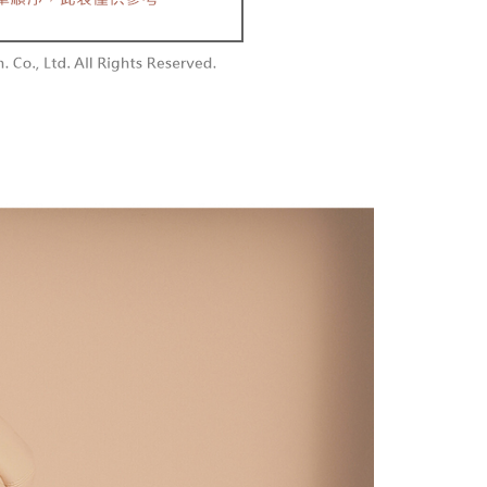
を選択できます。
勿下單(付取)
されます。AFTEEで注文すると、商品を受け取るまで支払い
長できますが、商品を期限内に受け取れない場合があります
$10,000
項】
約商品や商品到着日が比較的遅い商品）。そのため、商品到着
ービスは「台湾大哥大株式会社」（以下「当社」といいます）に
わらず、AFTEEで指定された期限内にお支払いください。
付款
供され、ユーザーが取引時に本サービスを通じて商品やサービ
できるようにし、店舗が売買／分割払い売買の債権を当社に譲
い限度額
$60、NT$1,800以上で送料無料
、契約に基づいて当社の請求書で帳款を支払うことになりま
AFTEEを ご利用の際に、認証結果及び当社の審査の結果に基づ
額が設定されます。
1取貨
 Pay Later」を利用する契約関係の目的から、店舗はあなたの個
は最低NT$20です。
$60、NT$1,600以上で送料無料
名前、電話または住所を含む）を台湾大哥大に提供し、収集、
台湾の会員のみご利用いただけます。
び利用するために、当社があなた本人と分割請求書に必要な情
、照合および修正を行います。
約「AFTEE代金後払い」（以下当サービスという）はネット
なユーザーサービス規約については、以下のリンクを参照してく
ョンズ（以下 AFTEE という）が提供し、AFTEEが代金を徴収
$100、NT$2,500以上で送料無料
tps://oppay.tw/userRule
当サービスご利用の際に提供しなければならない個人情報（注
名、電話番号、受取人の氏名、電話番号、受取人住所を含むが
配送
送料を確認
ない）は、AFTEEに渡され当サービスで必要な範囲内で利用
AFTEEの個人情報の収集、処理、利用について、詳細は
公式ホームページの『個人情報の収集、処理及び利用に関する声
参照ください（
https://aftee.tw/privacypolicy/
）。
の初回ご利用の際に、審査を通過すれば、最高額がNT$10,000に
支払い期限を過ぎた場合、その金額に基づいて年利20%の遅
が加算されます。未成年の利用者は、事前に法定代理人または
意を得ればAFTEEをご利用いただけます。