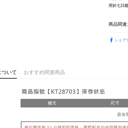
Google Pa
用於七日
OP Pay La
説明
商品関連
【OP Pay
AFTEE
1. 本サ
おすすめ
追加の申
説明
シェア
2. 支払い
【外著】
一、 AF
ATM払い
動的に OP
1.お支払
払いの回
ドウが表
す。
2.SMS
3. 実際
3.注文す
配送方法
ジを基準
す。
について
おすすめ関連商品
4. 注文
4.ご注文
全家取貨
合、注文
員の場合は
が発生し
配送毎にNT
5.商品受
評価内容
たはアプリ
付款後全
ングでお
配送毎にNT
【支払い
代金納付期
1. 分割払
プリをダウ
已關閉，
の締め日後
以内まで
2. SM
配送毎にNT
湾大直営店
お支払期限