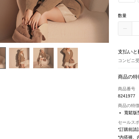
数量
支払いと
コンビニ受
お支払い
商品の特
クレジット
商品番号
8241977
コンビニ
商品の特
LINE Pay
寬鬆版
Apple Pay
セールス
*訂購前
JKOPAY
*內搭褲