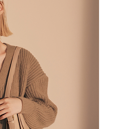
の処理、利用について疑問がある、または関連する法律の権利
たい場合は、ネットプロテクションズ
rotections.co.jp
にご連絡ください。上記に示した個人情報
購入注文書とあわせてAFTEEにご提供いただく、または
にあなたの個人情報の収集、処理、利用を許可することににご同
けない場合は、当サービスを選択しないでください。