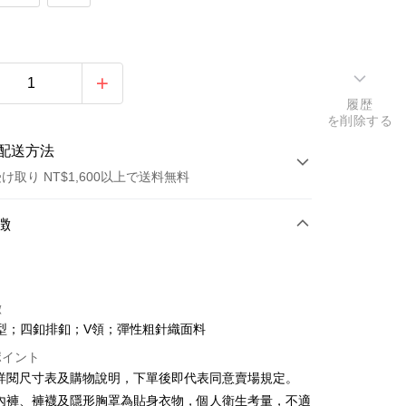
履歴
を削除する
配送方法
け取り NT$1,600以上で送料無料
方法
徴
カード1回払い
店頭代金引換
徴
型；四釦排釦；V領；彈性粗針織面料
ポイント
請詳閱尺寸表及購物說明，下單後即代表同意賣場規定。
、內褲、褲襪及隱形胸罩為貼身衣物，個人衛生考量，不適