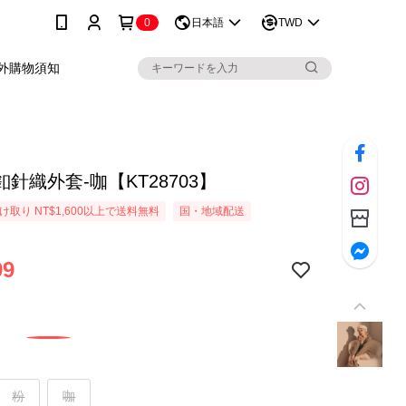
0
日本語
TWD
外購物須知
針織外套-咖【KT28703】
取り NT$1,600以上で送料無料
国・地域配送
99
粉
咖