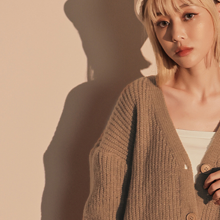
個人情報
を行使し
cs_tw@netp
を、必要な
AFTEE
意いただ