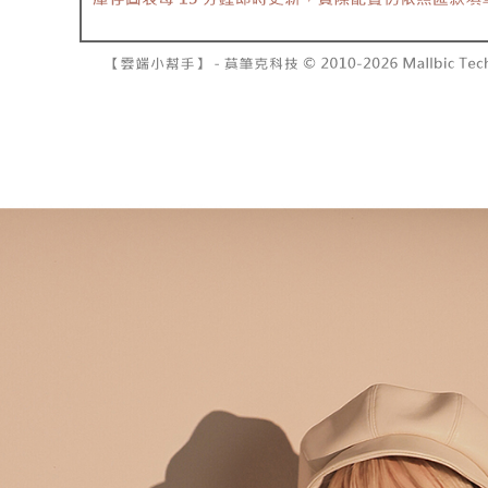
で支払い
已關閉，請
もとに計算
期限を延
配送毎にNT
【注意事
（例：予
1. 本サ
の有無に関
7-11取貨
よって提
スを購入
二、支払
配送毎にNT
渡した後
1.初回 
す。
き、限度
付款後7-1
2. 「OP
2.決済金額
配送毎にNT
人情報（
3.現在、
処理およ
宅配
報の確認
三、利用規
3. 完全
プロテクシ
配送毎にNT
ださい：
ht
します。
文者の氏
國家/地區
これに限ら
されます。
AFTEE
明』をご
AFTEE
なります。
延滞納金
後見人の同