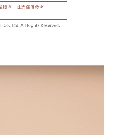
同意付款使用 “大哥付你分期”之契约关系目的，商店将以您的个人
勿下單(付取)
含姓名、电话或地址）提供予台湾大哥大进项收集、处理及利
限制
,000
湾大哥大与本人进行分期账单所需资料之确认、核对及更正。
使用 AFTEE 時，將依認證結果及本公司審查結果，核予每個人不同
用户服务条款，请详阅以下链接：
https://oppay.tw/userRule
度
付款
額須大於NT$30
僅支援台灣會員
0，满NT$1,800(含以上)免运费
條款
1取貨
E先享後付」(下稱本服務)乃由恩沛科技股份有限公司(下稱 AFTEE
0，满NT$1,600(含以上)免运费
並由 AFTEE 向您收取款項。因使用本服務所須提供之個人資料
限於訂購人姓名、電話，收件人姓名、電話、收件地址)，將交付
EE 於本服務必要服務範圍內運用。關於 AFTEE 對於個人資料之蒐
利用，詳參 AFTEE 官網之『個人資料蒐集、處理及利用告知聲
00，满NT$2,500(含以上)免运费
s://aftee.tw/privacypolicy/
）。
配送
查看运费
繳費期限，將根據當次的金額加收年利率 16% 的逾期滯納金。
使用者，請事先徵得法定代理人或監護人之同意方可使用
個人資料之處理、利用有任何疑問，或欲行使相關法律權利，請
科技股份有限公司。若您不同意我們將上開所示之個人資料，連
買訂單資訊提供予 AFTEE ，或讓 AFTEE 蒐集處理利用您的個
請勿選用本服務。