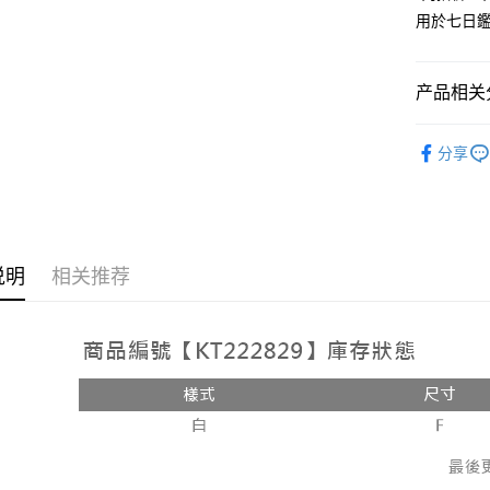
用於七日
Google Pa
大哥付你
相关说明
产品相关分
【大哥付
AFTEE先
1. 本服
人气商品
人月租型
相关说明
分享
2. 付款
一、關於 A
ATM付款
流程，验
1. 於付
完成交易
窗。
3. 实际
2. 進行
4. 订单
3. 訂單
运送方式
消。如遇 
4. 下訂
说明
相关推荐
容。
AFTEE 
全家取貨
【缴款方
5. 收到
1. 分期
每笔NT$6
APP於四
短信。
2. 通过
付款後全
請留意繳費期
账／街口支付
享有最長 
每笔NT$6
【注意事
繳費期限，
已關閉，
1. 本服
算出。使用
过本服务
定能夠在期
每笔NT$10
本公司后
收到商品與