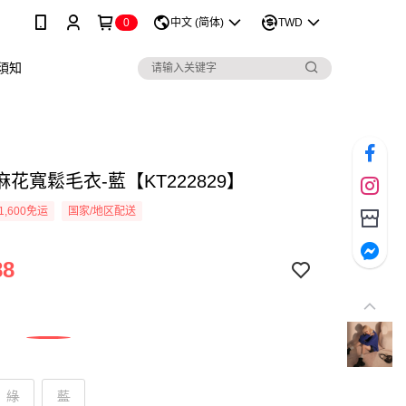
0
中文 (简体)
TWD
須知
花寬鬆毛衣-藍【KT222829】
1,600免运
国家/地区配送
88
綠
藍