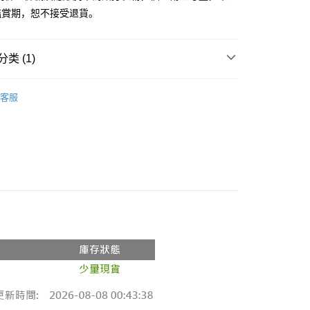
鑑賞期，恕不接受退貨。
y
分期
类 (1)
你分期使用说明】
享后付
务由台湾大哥大提供，电信用户可立即使用无须另外申请。（限个
推荐
门号，不开放公司户及预付卡使用）
客服
方式选择 “大哥付你分期”，订单成立后会自动跳转到大哥付的交易
FTEE先享後付
证手机门号后，选择欲分期的期数、缴款截止日，确认付款后即
款方式選擇AFTEE先享後付，將跳出AFTEE先享後付手機驗證視
。
核准额度、可分期数及费用金额请依后续交易确认页面所载为准。
簡訊驗證之後，即可完成結帳手續。
成立30分钟内，如未前往确认交易或遇审核未通过，订单将自动取
確認後不需事先繳費，商品會配送至您的指定地址。
“转专审核”未通过状况，表示未达系统评分，恕无法说明评估内
完成後，您的手機會收到一封繳費通知簡訊，APP會員則會收到
APP推播通知。
付款
式说明】
商品當下無需繳費，確認無誤後，請再利用繳費通知簡訊或AFTEE
款项不并入电信账单，“大哥付你分期”于每月结算日后寄送缴费提醒
0，满NT$1,800(含以上)免运费
大便利商店‧ATM/網銀等方式進行付款。
短信链接打开账单后，可选择 “超商条码／台湾大直营门市／银行转
家取貨
限為 14 天。唯有下載 AFTEE App 成為 AFTEE 會員者方能
／iPASS MONEY”等通路缴费。
45 天內付款之服務。
0，满NT$1,600(含以上)免运费
项】
為商家向您請款的時間，再加上使用AFTEE可延長的天數所計
請勿下單
务系由 “台湾大哥大股份有限公司”所提供，让用户于交易时，得通
AFTEE下訂可以延長您收到商品前的繳費天數，但無法保證一
购买商品或服务，并由商店将买卖／分期付款买卖价金债权让与
限內收到商品(例如:預購商品或預計到貨時間較長者)。因此無論
,000
，依约使用本公司账单缴交账款。
否，仍需要請您在AFTEE規定的時間內完成繳費。