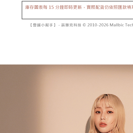
2. 基于
已關閉，請
资料（包
二、付款
每笔NT$10
用，由台
1. 初次
3. 完整
之上限額
7-11取貨
2. 結帳金
3. 目前
每笔NT$6
三、聲明
付款後7-1
「AFTE
每笔NT$6
)所提供，
(包含但不
宅配
予 AFT
集、處理、
每笔NT$1
明』（
http
國家/地區
若款項超過
未成年的
AFTEE。
若您對於
聯繫恩沛
同必要之購
人資料，