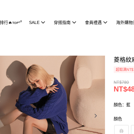
行🔥ᴛᴏᴘ⁵⁰
SALE
穿搭指南
會員禮遇
海外購物
菱格紋麻
超取满NT$
NT$780
NT$4
顏色：藍
顏色
白