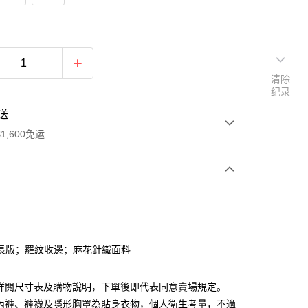
清除
纪录
送
1,600免运
次付款
付款
長版；羅紋收邊；麻花針織面料
請詳閱尺寸表及購物說明，下單後即代表同意賣場規定。
、內褲、褲襪及隱形胸罩為貼身衣物，個人衛生考量，不適