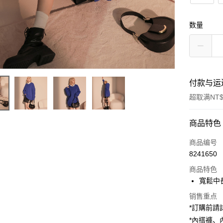
数量
付款与运
超取满NT$
付款方式
商品特色
信用卡一
商品编号
8241650
超商取货
商品特色
LINE Pay
寬鬆中
Apple Pay
销售重点
*訂購前
街口支付
*內搭褲