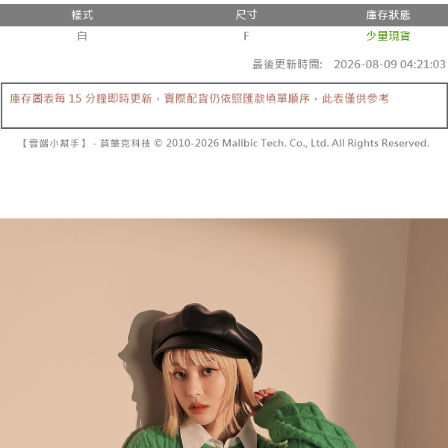
２．便利：只要手機號碼，簡訊認證，即可結帳。
法說明評估內容。
３．安心：先確認商品／服務後，再付款。
全家取貨付款
【繳款方式說明】
1.分期款項不併入電信帳單，「大哥付你分期」於每月結算日後寄送繳費提
每筆NT$60，滿NT$1,800(含以上)免運費
【「AFTEE先享後付」結帳流程】
醒簡訊。
１．於結帳方式選擇「AFTEE先享後付」後，將跳轉至「AFTEE先享後付」
2.透過簡訊連結打開帳單後，可選擇「超商條碼／台灣大直營門市／銀行轉
付款後全家取貨
結帳頁面，進行簡訊認證並確認金額後，即可完成結帳。
帳／街口支付／iPASS MONEY」等通路繳費。
２．訂單成立數日內，您將收到繳費通知簡訊。
每筆NT$60，滿NT$1,600(含以上)免運費
３．收到繳費通知簡訊後14天內，點擊此簡訊中的連結，可透過四大超商／
【注意事項】
ATM／網路銀行／等多元方式進行付款，方視為交易完成。
已關閉，請勿下單
1.本服務係由「台灣大哥大股份有限公司」（以下簡稱本公司）所提供，讓
※ 請注意：結帳手續完成當下不需立刻繳費，但若您需要取消訂單，請聯絡
用戶於交易時，得透過本服務購買商品或服務，並由商店將買賣／分期付款
每筆NT$10,000
購買商品的店家。未經商家同意取消之訂單仍視為有效，需透過AFTEE先享
買賣價金債權讓與本公司後，依約使用本公司帳單繳交帳款。
後付繳納相關費用。
2.基於同意付款使用「大哥付你分期」之契約關係目的，商店將以您的個人
已關閉，請勿下單(付取)
※ 交易是否成功請以「AFTEE先享後付 」之結帳頁面顯示為準，若有關於
資料（包含姓名、電話或地址）提供予台灣大哥大進項蒐集、處理及利用，
是否繳費成功／繳費後需取消欲退款等相關疑問，請聯繫「AFTEE先享後付
每筆NT$10,000
由本公司與您本人進行分期帳單所需資料之確認、核對及更正。
客戶支援中心」
https://netprotections.freshdesk.com/support/home
3.完整用戶服務條款，請詳閱以下連結：
https://oppay.tw/userRule
7-11取貨付款
【注意事項】
１．透過由恩沛科技股份有限公司提供之「AFTEE先享後付」服務完成之交
每筆NT$60，滿NT$1,800(含以上)免運費
易，需依本服務之必要範圍內提供個人資料，並將交易相關給付款項請求債
權轉讓予恩沛科技股份有限公司。
付款後7-11取貨
２．關於個人資料處理事宜，請瀏覽以下網址：
每筆NT$60，滿NT$1,600(含以上)免運費
https://aftee.tw/terms/#terms3
３．未成年的使用者請事先徵得法定代理人或監護人之同意方可使用
宅配
「AFTEE先享後付」，若未經同意申辦者引起之損失，本公司不負相關責
任。
每筆NT$100，滿NT$2,500(含以上)免運費