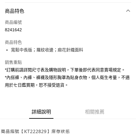
付款方式
商品特色
信用卡一次付款
商品編號
超商取貨付款
8241642
LINE Pay
商品特色
Apple Pay
寬鬆中長版；羅紋收邊；麻花針織面料
街口支付
銷售重點
*訂購前請詳閱尺寸表及購物說明，下單後即代表同意賣場規定。
Google Pay
*內搭褲、內褲、褲襪及隱形胸罩為貼身衣物，個人衛生考量，不適
大哥付你分期
用於七日鑑賞期，恕不接受退貨。
相關說明
【大哥付你分期使用說明】
AFTEE先享後付
1.本服務由台灣大哥大提供，台灣大哥大用戶可立即使用無須另外申請。
2.付款方式選擇「大哥付你分期」，訂單成立後會自動跳轉到大哥付的交易
相關說明
詳細說明
相關推薦
流程，驗證手機門號後，選擇欲分期的期數、繳款截止日，確認付款後即完
【關於「AFTEE先享後付」】
成交易。
ATM付款
AFTEE先享後付是「在收到商品之後才付款」的支付方式。 讓您購物簡單
3.實際核准額度、可分期數及費用金額請依後續交易確認頁面所載為準。
便利好安心！
4.訂單成立30分鐘內，如未前往確認交易或遇審核未通過，訂單將自動取
１．簡單：不需註冊會員、不需綁卡、不需儲值。
運送方式
消。如遇「轉專審核」未通過狀況，表示未達大哥付你分期系統評分，恕無