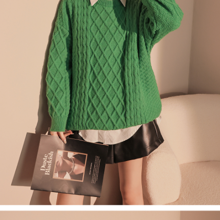
４．使用「AFTEE先享後付」時，將依據個別帳號之用戶狀況，依本公司即
時審查核予不同之上限額度；若仍有額度不足之情形，本公司將視審查結果
國家/地區配送
查看運費
請求用戶進行身份認證。
５．嚴禁一人註冊多個帳號或使用他人資訊註冊。若發現惡意使用之情形，
恩沛科技股份有限公司將有權停止該用戶之使用額度並採取法律行動。