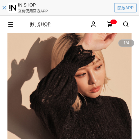
IN SHOP
開啟APP
立刻使用官方APP
0
1
/
4