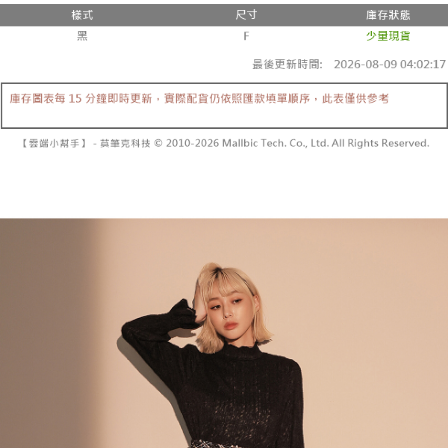
２．便利：只要手機號碼，簡訊認證，即可結帳。
法說明評估內容。
３．安心：先確認商品／服務後，再付款。
全家取貨付款
【繳款方式說明】
1.分期款項不併入電信帳單，「大哥付你分期」於每月結算日後寄送繳費提
每筆NT$60，滿NT$1,800(含以上)免運費
【「AFTEE先享後付」結帳流程】
醒簡訊。
１．於結帳方式選擇「AFTEE先享後付」後，將跳轉至「AFTEE先享後付」
2.透過簡訊連結打開帳單後，可選擇「超商條碼／台灣大直營門市／銀行轉
付款後全家取貨
結帳頁面，進行簡訊認證並確認金額後，即可完成結帳。
帳／街口支付／iPASS MONEY」等通路繳費。
２．訂單成立數日內，您將收到繳費通知簡訊。
每筆NT$60，滿NT$1,600(含以上)免運費
３．收到繳費通知簡訊後14天內，點擊此簡訊中的連結，可透過四大超商／
【注意事項】
ATM／網路銀行／等多元方式進行付款，方視為交易完成。
已關閉，請勿下單
1.本服務係由「台灣大哥大股份有限公司」（以下簡稱本公司）所提供，讓
※ 請注意：結帳手續完成當下不需立刻繳費，但若您需要取消訂單，請聯絡
用戶於交易時，得透過本服務購買商品或服務，並由商店將買賣／分期付款
每筆NT$10,000
購買商品的店家。未經商家同意取消之訂單仍視為有效，需透過AFTEE先享
買賣價金債權讓與本公司後，依約使用本公司帳單繳交帳款。
後付繳納相關費用。
2.基於同意付款使用「大哥付你分期」之契約關係目的，商店將以您的個人
已關閉，請勿下單(付取)
※ 交易是否成功請以「AFTEE先享後付 」之結帳頁面顯示為準，若有關於
資料（包含姓名、電話或地址）提供予台灣大哥大進項蒐集、處理及利用，
是否繳費成功／繳費後需取消欲退款等相關疑問，請聯繫「AFTEE先享後付
每筆NT$10,000
由本公司與您本人進行分期帳單所需資料之確認、核對及更正。
客戶支援中心」
https://netprotections.freshdesk.com/support/home
3.完整用戶服務條款，請詳閱以下連結：
https://oppay.tw/userRule
7-11取貨付款
【注意事項】
１．透過由恩沛科技股份有限公司提供之「AFTEE先享後付」服務完成之交
每筆NT$60，滿NT$1,800(含以上)免運費
易，需依本服務之必要範圍內提供個人資料，並將交易相關給付款項請求債
權轉讓予恩沛科技股份有限公司。
付款後7-11取貨
２．關於個人資料處理事宜，請瀏覽以下網址：
每筆NT$60，滿NT$1,600(含以上)免運費
https://aftee.tw/terms/#terms3
３．未成年的使用者請事先徵得法定代理人或監護人之同意方可使用
宅配
「AFTEE先享後付」，若未經同意申辦者引起之損失，本公司不負相關責
任。
每筆NT$100，滿NT$2,500(含以上)免運費