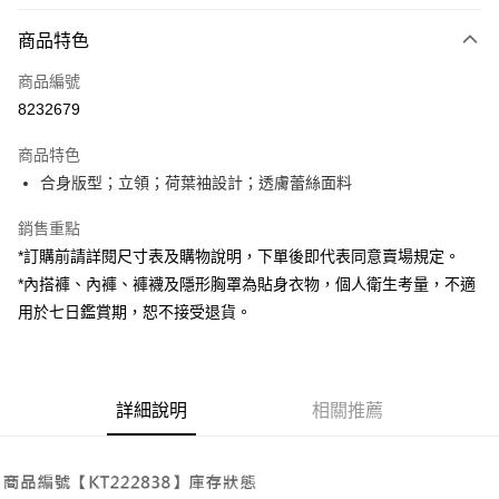
付款方式
商品特色
信用卡一次付款
商品編號
超商取貨付款
8232679
LINE Pay
商品特色
Apple Pay
合身版型；立領；荷葉袖設計；透膚蕾絲面料
街口支付
銷售重點
*訂購前請詳閱尺寸表及購物說明，下單後即代表同意賣場規定。
Google Pay
*內搭褲、內褲、褲襪及隱形胸罩為貼身衣物，個人衛生考量，不適
大哥付你分期
用於七日鑑賞期，恕不接受退貨。
相關說明
【大哥付你分期使用說明】
AFTEE先享後付
1.本服務由台灣大哥大提供，台灣大哥大用戶可立即使用無須另外申請。
2.付款方式選擇「大哥付你分期」，訂單成立後會自動跳轉到大哥付的交易
相關說明
詳細說明
相關推薦
流程，驗證手機門號後，選擇欲分期的期數、繳款截止日，確認付款後即完
【關於「AFTEE先享後付」】
成交易。
ATM付款
AFTEE先享後付是「在收到商品之後才付款」的支付方式。 讓您購物簡單
3.實際核准額度、可分期數及費用金額請依後續交易確認頁面所載為準。
便利好安心！
4.訂單成立30分鐘內，如未前往確認交易或遇審核未通過，訂單將自動取
１．簡單：不需註冊會員、不需綁卡、不需儲值。
運送方式
消。如遇「轉專審核」未通過狀況，表示未達大哥付你分期系統評分，恕無