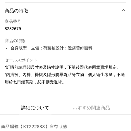
お支払い方法
商品の特徴
クレジットカード1回払い
商品番号
コンビニ店頭代金引換
8232679
LINE Pay
商品の特徴
Apple Pay
合身版型；立領；荷葉袖設計；透膚蕾絲面料
JKOPAY
セールスポイント
*訂購前請詳閱尺寸表及購物說明，下單後即代表同意賣場規定。
Google Pay
*內搭褲、內褲、褲襪及隱形胸罩為貼身衣物，個人衛生考量，不適
OP Pay Later
用於七日鑑賞期，恕不接受退貨。
説明
【OP Pay Later 使用説明】
AFTEE代金後払い
1. 本サービスは台湾大哥大によって提供され、台湾大哥大のユーザーは追
加の申請なしで即時に利用可能です。
説明
詳細について
おすすめ関連商品
2. 支払い方法で「OP Pay Later」を選択すると、注文が成立した後に自動
一、 AFTEE代金後払いについて
的に OP Pay Later の取引プロセスに移行し、携帯番号を確認後、分割払
ATM払い
1.お支払い方法でAFTEE代金後払いを選択すると、携帯電話認証ウィンド
いの回数や支払い期限を選択し、支払いを確認すると取引が完了します。
ウが表示されます。
3. 実際の承認額、分割回数および費用については、後続の取引確認ページ
2.SMSで認証してお支払い手続を進めてください。
配送方法
を基準とします。