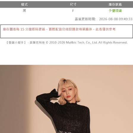
3.注文するときのお支払いは不要です。商品はご指定の住所に配送されま
4. 注文成立後30分以内に確認取引を行わない場合や審査が通過しない場
す。
全家取貨付款
合、注文は自動的にキャンセルされます。「転専審査」に未通過の状況が
4.ご注文が完了すると、携帯に支払い通知のSMSが届きます。アプリ会員
発生した場合は、システムの評価基準に達していないことを意味し、評価
配送毎にNT$60、NT$1,800以上で送料無料
の場合は、AFTEE アプリプッシュ通知が届きます。
内容についての説明はいたしかねます。
5.商品受け取り時のお支払いは不要です。商品を確かめてから、SMSまた
付款後全家取貨
はアプリの通知に従って、4大コンビニ、またはATM/オンラインバンキン
グでお支払いください。
配送毎にNT$60、NT$1,600以上で送料無料
【支払い方法の説明】
1. 分割払いの金額は電信請求書に統合されず、「OP Pay Later」は毎月の
代金納付期限は最短で 14 日以内ですので、ご注意ください。AFTEE アプ
已關閉，請勿下單
締め日後に支払いリマインダーのSMSを送信します。
リをダウンロードして AFTEE 会員になるとお支払い期限を最長 45 日以内
2. SMSのリンクを通じて請求書を開いた後、「コンビニバーコード／台湾
配送毎にNT$10,000
まで延長できます。
大直営店舗／銀行振込／街口支払い／iPASS MONEY」などのチャネルで
支払いを選択できます。
已關閉，請勿下單(付取)
お支払期限は、ショップが請求した期日と、AFTEEで延長できる日数をも
とに計算されます。AFTEEで注文すると、商品を受け取るまで支払い期限
配送毎にNT$10,000
【注意事項】
を延長できますが、商品を期限内に受け取れない場合があります（例：予
1. 本サービスは「台湾大哥大株式会社」（以下「当社」といいます）によ
約商品や商品到着日が比較的遅い商品）。そのため、商品到着の有無に関
7-11取貨付款
って提供され、ユーザーが取引時に本サービスを通じて商品やサービスを
わらず、AFTEEで指定された期限内にお支払いください。
購入できるようにし、店舗が売買／分割払い売買の債権を当社に譲渡した
配送毎にNT$60、NT$1,800以上で送料無料
後、契約に基づいて当社の請求書で帳款を支払うことになります。
二、支払い限度額
2. 「OP Pay Later」を利用する契約関係の目的から、店舗はあなたの個人
付款後7-11取貨
1.初回 AFTEEを ご利用の際に、認証結果及び当社の審査の結果に基づ
情報（名前、電話または住所を含む）を台湾大哥大に提供し、収集、処理
き、限度額が設定されます。
配送毎にNT$60、NT$1,600以上で送料無料
および利用するために、当社があなた本人と分割請求書に必要な情報の確
2.決済金額は最低NT$20です。
認、照合および修正を行います。
3.現在、台湾の会員のみご利用いただけます。
宅配
3. 完全なユーザーサービス規約については、以下のリンクを参照してくだ
さい：
https://oppay.tw/userRule
三、利用規約「AFTEE代金後払い」（以下当サービスという）はネットプ
配送毎にNT$100、NT$2,500以上で送料無料