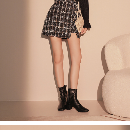
ロテクションズ（以下 AFTEE という）が提供し、AFTEEが代金を徴収し
ます。当サービスご利用の際に提供しなければならない個人情報（注文者
國家/地區配送
送料を確認
の氏名、電話番号、受取人の氏名、電話番号、受取人住所を含むがこれに
限らない）は、AFTEEに渡され当サービスで必要な範囲内で利用されま
す。AFTEEの個人情報の収集、処理、利用について、詳細はAFTEE公式ホ
ームページの『個人情報の収集、処理及び利用に関する声明』をご参照く
ださい（
https://aftee.tw/privacypolicy/
）。
AFTEEの初回ご利用の際に、審査を通過すれば、最高額がNT$10,000にな
ります。支払い期限を過ぎた場合、その金額に基づいて年利20%の遅延滞
納金が加算されます。未成年の利用者は、事前に法定代理人または後見人
の同意を得ればAFTEEをご利用いただけます。
個人情報の処理、利用について疑問がある、または関連する法律の権利を
行使したい場合は、ネットプロテクションズ
cs_tw@netprotections.co.jp
にご連絡ください。上記に示した個人情報を、必要な購入注文書とあわせ
てAFTEEにご提供いただく、またはAFTEEにあなたの個人情報の収集、処
理、利用を許可することににご同意いただけない場合は、当サービスを選
択しないでください。