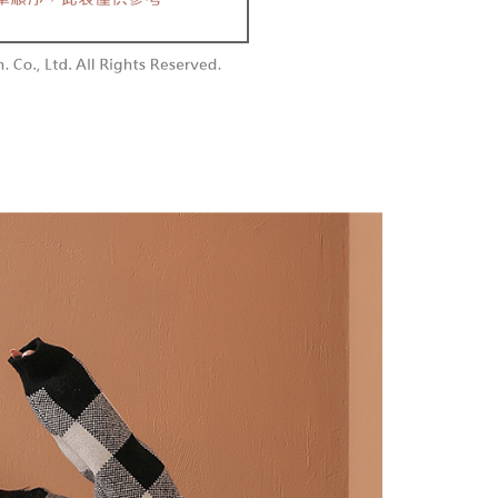
含姓名、電話或地址）提供予台灣大哥大進項蒐集、處理及利
功／繳費後需取消欲退款等相關疑問，請聯繫「AFTEE先享後
勿下單(付取)
公司與您本人進行分期帳單所需資料之確認、核對及更正。
援中心」
https://netprotections.freshdesk.com/support/home
,000
戶服務條款，請詳閱以下連結：
https://oppay.tw/userRule
項】
付款
恩沛科技股份有限公司提供之「AFTEE先享後付」服務完成之
依本服務之必要範圍內提供個人資料，並將交易相關給付款項請
0，滿NT$1,800(含以上)免運費
讓予恩沛科技股份有限公司。
個人資料處理事宜，請瀏覽以下網址：
1取貨
ee.tw/terms/#terms3
0，滿NT$1,600(含以上)免運費
年的使用者請事先徵得法定代理人或監護人之同意方可使用
E先享後付」，若未經同意申辦者引起之損失，本公司不負相關責
AFTEE先享後付」時，將依據個別帳號之用戶狀況，依本公司
00，滿NT$2,500(含以上)免運費
核予不同之上限額度；若仍有額度不足之情形，本公司將視審查
用戶進行身份認證。
配送
查看運費
一人註冊多個帳號或使用他人資訊註冊。若發現惡意使用之情
科技股份有限公司將有權停止該用戶之使用額度並採取法律行