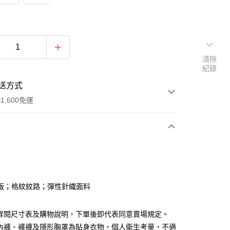
清除
紀錄
送方式
1,600免運
次付款
付款
版；格紋紋路；彈性針織面料
請詳閱尺寸表及購物說明，下單後即代表同意賣場規定。
、內褲、褲襪及隱形胸罩為貼身衣物，個人衛生考量，不適