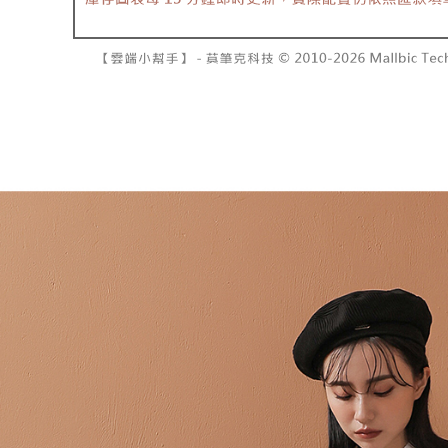
資料（包
是否繳費成
已關閉，請
用，由本
付客戶支
每筆NT$10
3.完整用
【注意事
7-11取貨
１．透過由
交易，需
每筆NT$6
求債權轉
２．關於
付款後7-1
https://aft
每筆NT$6
３．未成
「AFTE
宅配
任。
４．使用「
每筆NT$1
即時審查
結果請求
國家/地區
５．嚴禁
形，恩沛
動。