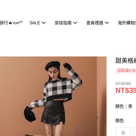
行🔥ᴛᴏᴘ⁵⁰
SALE
穿搭指南
會員禮遇
海外購物
甜美格紋
超取滿NT$
NT$690
NT$3
顏色：黑
顏色
藍