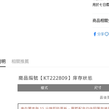
用於七日
Google Pa
大哥付你
相關說明
商品相關分
【大哥付
AFTEE先
1.本服務
人氣商品
2.付款方
相關說明
分享
流程，驗
【上衣】
【關於「A
ATM付款
完成交易
AFTEE
3.實際核
便利好安
4.訂單成
１．簡單
消。如遇
２．便利
運送方式
無法說明
３．安心
說明
相關推薦
【繳款方
全家取貨
1.分期款
【「AFT
醒簡訊。
每筆NT$6
１．於結帳
2.透過簡
付」結帳
帳／街口支
付款後全
２．訂單
３．收到繳
每筆NT$6
【注意事
／ATM／
1.本服務
※ 請注意
已關閉，
用戶於交
絡購買商品
款買賣價
先享後付
每筆NT$10
2.基於同
※ 交易是