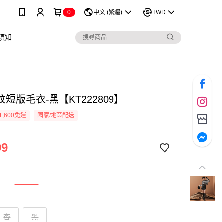
0
中文 (繁體)
TWD
須知
短版毛衣-黑【KT222809】
1,600免運
國家/地區配送
99
杏
黑