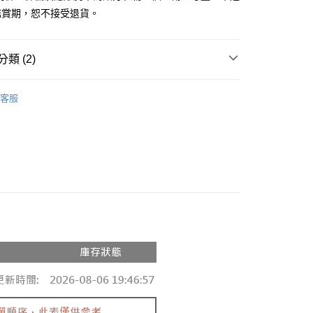
鑑賞期，恕不接受退貨。
y
分期
類 (2)
你分期使用說明】
享後付
由台灣大哥大提供，台灣大哥大用戶可立即使用無須另外申請。
推薦
式選擇「大哥付你分期」，訂單成立後會自動跳轉到大哥付的交易
客服
證手機門號後，選擇欲分期的期數、繳款截止日，確認付款後即
◖ 針織上衣 ◗
FTEE先享後付」】
。
先享後付是「在收到商品之後才付款」的支付方式。 讓您購物簡單
准額度、可分期數及費用金額請依後續交易確認頁面所載為準。
心！
立30分鐘內，如未前往確認交易或遇審核未通過，訂單將自動取
：不需註冊會員、不需綁卡、不需儲值。
「轉專審核」未通過狀況，表示未達大哥付你分期系統評分，恕
：只要手機號碼，簡訊認證，即可結帳。
評估內容。
：先確認商品／服務後，再付款。
式說明】
付款
項不併入電信帳單，「大哥付你分期」於每月結算日後寄送繳費提
EE先享後付」結帳流程】
0，滿NT$1,800(含以上)免運費
方式選擇「AFTEE先享後付」後，將跳轉至「AFTEE先享後
訊連結打開帳單後，可選擇「超商條碼／台灣大直營門市／銀行轉
頁面，進行簡訊認證並確認金額後，即可完成結帳。
付／iPASS MONEY」等通路繳費。
家取貨
成立數日內，您將收到繳費通知簡訊。
費通知簡訊後14天內，點擊此簡訊中的連結，可透過四大超商
0，滿NT$1,600(含以上)免運費
項】
網路銀行／等多元方式進行付款，方視為交易完成。
係由「台灣大哥大股份有限公司」（以下簡稱本公司）所提供，讓
：結帳手續完成當下不需立刻繳費，但若您需要取消訂單，請聯
請勿下單
易時，得透過本服務購買商品或服務，並由商店將買賣／分期付
的店家。未經商家同意取消之訂單仍視為有效，需透過AFTEE
金債權讓與本公司後，依約使用本公司帳單繳交帳款。
繳納相關費用。
,000
意付款使用「大哥付你分期」之契約關係目的，商店將以您的個人
否成功請以「AFTEE先享後付 」之結帳頁面顯示為準，若有關於