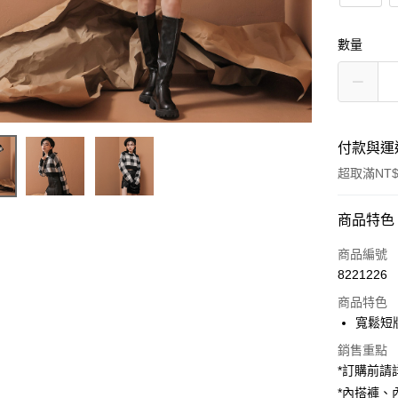
數量
付款與運
超取滿NT$
付款方式
商品特色
信用卡一
商品編號
8221226
超商取貨
商品特色
LINE Pay
寬鬆短
Apple Pay
銷售重點
*訂購前
街口支付
*內搭褲