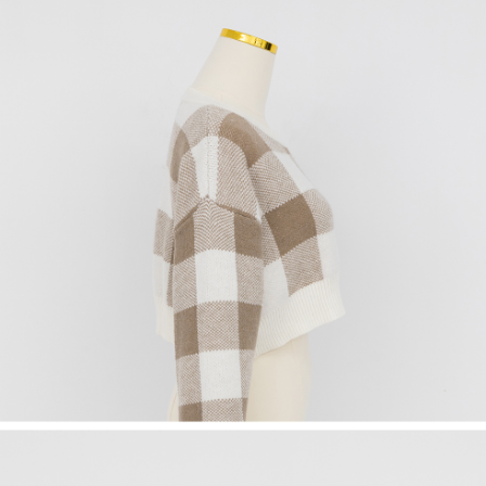
saluran lain.
【Nota Penting】
1. Perkhidmatan ini disediakan oleh "Taiwan Mobile Co., Ltd." untuk
membolehkan pengguna membeli produk atau perkhidmatan melalui
perkhidmatan ini semasa transaksi, dan kedai akan menyerahkan hak
tuntutan harga jual/beli ansuran kepada syarikat ini untuk membayar bil
menggunakan bil syarikat ini.
2. Berdasarkan tujuan kontrak persetujuan pembayaran menggunakan
"Pembayaran Ansuran Gogo", kedai akan memberikan maklumat peribadi
anda (termasuk nama, telefon atau alamat) kepada Taiwan Mobile untuk
pengumpulan, pemprosesan dan penggunaan, untuk pengesahan,
semakan dan pembetulan data yang diperlukan untuk bil ansuran oleh
Taiwan Mobile.
3. Sila baca syarat perkhidmatan pengguna secara lengkap melalui
pautan berikut: https://oppay.tw/userRule