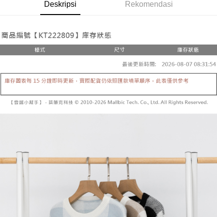
Pemindahan ATM
Deskripsi
Rekomendasi
1. Dengan memilih AFTEE sebagai kaedah pembayaran, mesej
Jika anda memilih OP Pay Later sebagai kaedah pembayaran, sistem
pengesahan AFTEE akan muncul.
akan mengarahkan anda secara automatik ke proses transaksi OP Pay
2. Anda boleh meneruskan pembayaran selepas pengesahan SMS.
Pilihan Penghantaran
Later selepas pesanan dibuat. Anda perlu mengesahkan nombor telefon
3. Tiada bayaran diperlukan apabila pesanan disahkan. Produk akan
mudah alih anda, memilih bilangan ansuran, dan menetapkan tarikh
dihantar ke alamat yang ditetapkan.
全家取貨付款
akhir pembayaran. Transaksi akan dianggap selesai setelah pembayaran
4. Setelah pesanan disahkan, anda akan menerima SMS pembayaran
disahkan.
NT$60/pesanan | Penghantaran percuma untuk pesanan
manakala ahli aplikasi akan menerima pemberitahuan tolak aplikasi
NT$1,800 atau lebih
AFTEE.
Had kredit yang diluluskan, tempoh ansuran yang tersedia, dan yuran
5. Tiada bayaran diperlukan apabila anda menerima produk. Sila buat
yang dikenakan adalah tertakluk kepada maklumat yang dinyatakan
pembayaran di empat kedai serbaneka utama, ATM atau perbankan
付款後全家取貨
pada halaman pengesahan transaksi seterusnya.
dalam talian dengan SMS pembayaran atau pemberitahuan tolak aplikasi
NT$60/pesanan | Penghantaran percuma untuk pesanan
AFTEE.
Jika transaksi tidak disahkan dalam masa 30 minit selepas pesanan
NT$1,600 atau lebih
dibuat, atau jika permohonan gagal dalam proses semakan, pesanan
Sila ambil perhatian bahawa tempoh pembayaran adalah 14 hari. Walau
akan dibatalkan secara automatik. Jika permohonan gagal pada
已關閉，請勿下單
bagaimanapun, bagi mereka yang telah memuat turun Aplikasi AFTEE
peringkat "semakan manual", ini bermakna kriteria pemarkahan sistem
dan mendaftar sebagai ahli AFTEE boleh menikmati tempoh pembayaran
NT$10,000/pesanan
tidak dipenuhi; butiran penilaian khusus tidak akan didedahkan.
sehingga 45 hari.
已關閉，請勿下單(付取)
[Arahan Pembayaran]
Tempoh pembayaran dikira dari masa kedai meminta pembayaran anda,
ditambah dengan bilangan hari yang boleh dilanjutkan oleh AFTEE. Anda
NT$10,000/pesanan
Pembayaran ansuran melalui OP Pay Later akan dibilkan secara
boleh melanjutkan tempoh pembayaran anda sebelum anda menerima
berasingan dan tidak termasuk dalam bil telekom anda. SMS peringatan
pesanan. Walau bagaimanapun, tiada jaminan bahawa anda boleh
7-11取貨付款
pembayaran akan dihantar selepas kitaran bil bulanan.
menerima pesanan anda semasa tempoh pembayaran (cth.: produk
NT$60/pesanan | Penghantaran percuma untuk pesanan
prapesanan atau produk yang mungkin mengambil masa yang lebih
Selepas mengakses bil melalui pautan dalam SMS, anda boleh
NT$1,800 atau lebih
lama untuk dihantar). Oleh itu, anda dikehendaki membuat pembayaran