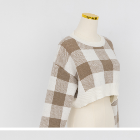
1. Perkhidmatan ini disediakan oleh Taiwan Mobile, pengguna telefon
Sila hubungi NP Taiwan Inc. di
cs_tw@netprotections.co.jp
jika anda
mudah alih boleh segera menggunakan tanpa perlu memohon lagi.
mempunyai sebarang kebimbangan mengenai pemprosesan dan
(Hanya untuk nombor langganan peribadi, tidak terbuka untuk syarikat
penggunaan pada data peribadi. Jika anda tidak bersetuju dengan data
dan kad prabayar)
peribadi yang disenaraikan seperti di atas akan dikumpul dan digunakan
2. Pilihan kaedah pembayaran "Pembayaran Ansuran Gogo", selepas
oleh AFTEE, sila jangan gunakan perkhidmatan ini.
pesanan ditubuhkan, akan secara automatik dialihkan ke proses
transaksi Gogo, selepas pengesahan nombor telefon, pilih bilangan
ansuran yang diingini, tarikh akhir pembayaran, dan setelah
mengesahkan pembayaran, transaksi akan selesai.
3. Jumlah kelulusan sebenar, bilangan ansuran dan jumlah bayaran
adalah berdasarkan halaman pengesahan transaksi seterusnya.
4. Dalam masa 30 minit selepas pesanan ditubuhkan, jika tidak pergi
untuk mengesahkan transaksi atau jika tidak lulus semakan, pesanan
akan dibatalkan secara automatik. Jika terdapat situasi "pindah untuk
semakan khusus" yang tidak lulus, ini menunjukkan bahawa sistem
penilaian tidak mencukupi, tiada penjelasan mengenai kandungan
penilaian boleh diberikan.
【Penerangan Kaedah Pembayaran】
1. Pembayaran ansuran tidak digabungkan dalam bil telekomunikasi,
"Pembayaran Ansuran Gogo" akan menghantar SMS peringatan
pembayaran selepas tarikh penyelesaian bulanan.
2. Melalui pautan SMS untuk membuka bil, anda boleh memilih untuk
membayar melalui "Kod bar kedai serbaneka / Kedai rasmi Taiwan
Mobile / Pemindahan bank / Pembayaran J街口 / iPASS MONEY" dan