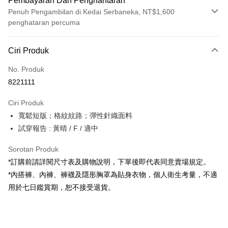
Pembayaran Dan Penghantaran
Penuh Pengambilan di Kedai Serbaneka, NT$1,600
penghataran percuma
Kaedah Pembayaran
Ciri Produk
Kad Kredit (Bayaran Penuh)
No. Produk
Pengambilan di Kedai Serbaneka
8221111
LINE Pay
Ciri Produk
Apple Pay
寬鬆短版；格紋紋路；彈性針織面料
試穿報告 : 黃晴 / F / 適中
JKOPAY
Google Pay
Sorotan Produk
*訂購前請詳閱尺寸表及購物說明，下單後即代表同意賣場規定。
OP Pay Later
*內搭褲、內褲、褲襪及隱形胸罩為貼身衣物，個人衛生考量，不適
Deskripsi
用於七日鑑賞期，恕不接受退貨。
[Terma Penggunaan untuk OP Pay Later]
AFTEE
Perkhidmatan ini disediakan oleh Taiwan Mobile dan tersedia untuk
Deskripsi
pengguna Taiwan Mobile tanpa memerlukan permohonan tambahan.
Pertama, Mengenai Perkhidmatan AFTEE Beli Sekarang Bayar Kemudian