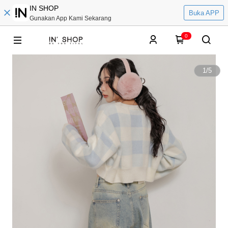
IN SHOP
Buka APP
Gunakan App Kami Sekarang
0
1
/
5