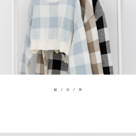
menyelesaikan pembayaran anda melalui salah satu saluran berikut: kod
kepada AFTEE dalam tempoh sama ada anda menerima pesanan.
bar kedai serbaneka, kedai runcit Taiwan Mobile, pemindahan bank,
付款後7-11取貨
JKOPay, atau iPASS MONEY.
Kedua, Sekatan Pembayaran
NT$60/pesanan | Penghantaran percuma untuk pesanan
1. Jumlah yang diperakui untuk pengguna kali pertama boleh sehingga
[Nota Penting]
NT$1,600 atau lebih
NT$10,000. Amaun diperakui sebenar yang diluluskan akan berdasarkan
keputusan pensijilan dan semakan oleh AFTEE.
Perkhidmatan ini disediakan oleh Taiwan Mobile Co., Ltd. (“Syarikat”),
宅配
2. Amaun perbelanjaan minimum mestilah lebih besar daripada NT$20.
yang membolehkan pelanggan membeli barangan atau perkhidmatan
3. Pada masa ini hanya tersedia untuk ahli Taiwan.
NT$100/pesanan | Penghantaran percuma untuk pesanan
melalui perkhidmatan ini pada masa transaksi. Hasil daripada pembelian
atau pembayaran ansuran akan dipindahkan oleh peniaga kepada
NT$2,500 atau lebih
Ketiga, Syarat Perkhidmatan
Syarikat, dan pelanggan hendaklah membuat pembayaran mengikut
Perkhidmatan AFTEE Beli Sekarang Bayar Kemudian disediakan oleh NP
perjanjian menggunakan sistem bil Syarikat.
國家/地區配送
Kadar Penghantaran
Taiwan, Inc. dan AFTEE akan membuat bil kepada pengguna. AFTEE
akan menggunakan data peribadi yang dikumpul (termasuk nama
Untuk memenuhi hubungan kontrak yang terjalin melalui persetujuan
pembeli, no. telefon, nama penerima, no. telefon, alamat penerima) untuk
penggunaan OP Pay Later, peniaga akan memberikan maklumat peribadi
penggunaan perkhidmatan. Sila rujuk kepada "Penyata Pengumpulan
anda (termasuk nama, nombor telefon, atau alamat) kepada Syarikat bagi
Data Peribadi, Pemprosesan, Penggunaan"
tujuan pengumpulan, pemprosesan dan penggunaan data yang
(https://aftee.tw/privacypolicy/
) untuk maklumat lanjut.
diperlukan untuk pengebilan ansuran, termasuk pengesahan,
pengesahan semula dan pembetulan.
Jumlah yang diperakui untuk pengguna kali pertama yang lulus
kelulusan boleh sehingga NT$10,000. Jika pengguna tidak membuat
Untuk terma perkhidmatan penuh, sila rujuk pautan berikut:
pembayaran dalam tempoh tersebut, yuran pembayaran lewat sebanyak
https://oppay.tw/userRule
" target="_blank" class="link revert-
20% setahun akan dikenakan. Pengguna bawah umur dikehendaki
style">https://oppay.tw/userRule
mendapatkan kebenaran daripada ibu bapa atau penjaga yang sah
untuk menggunakan AFTEE.
【Panduan Penggunaan Pembayaran Ansuran Gogo】