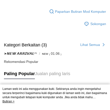
Paparkan Butiran Mod Komputer
Sokongan
Kategori Berkaitan (3)
Lihat Semua
➤𝙉𝙀𝙒 𝘼𝙍𝙍𝙄𝙑𝘼𝙇²⁵
ɴᴇᴡ ₍ 01.06 ₎
Rekomendasi Popular
Paling Popular
Jualan paling laris
Laman web ini ada menggunakan kuki. Sekiranya anda ingin mengetahui
Tag Popular
secara terperinci bagaimana kuki digunakan di laman web ini, dan bagaimana
untuk mengubah tetapan kuki komputer anda. Jika anda tidak mahu
menggunakan kuki di komputer anda, sila rujuk penerangan mengenai kuki.
Butiran >
Dasar Privasi
Laman web ini ada menggunakan kuki. Sekiranya anda ingin
mengetahui secara terperinci bagaimana kuki digunakan di laman web ini,