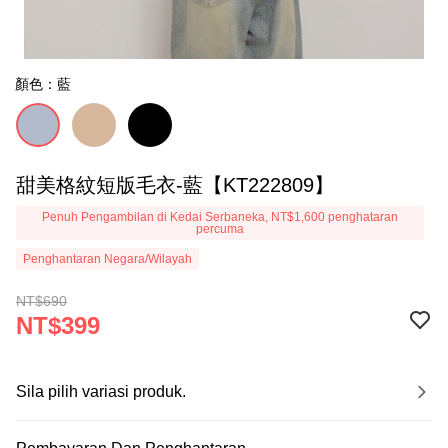
顏色：藍
甜美格紋短版毛衣-藍【KT222809】
Penuh Pengambilan di Kedai Serbaneka, NT$1,600 penghataran
percuma
Penghantaran Negara/Wilayah
NT$690
NT$399
Sila pilih variasi produk.