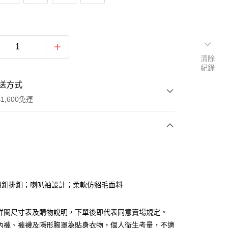
清除
紀錄
送方式
1,600免運
次付款
付款
四釦排釦；喇叭袖設計；柔軟仿貂毛面料
請詳閱尺寸表及購物說明，下單後即代表同意賣場規定。
、內褲、褲襪及隱形胸罩為貼身衣物，個人衛生考量，不適