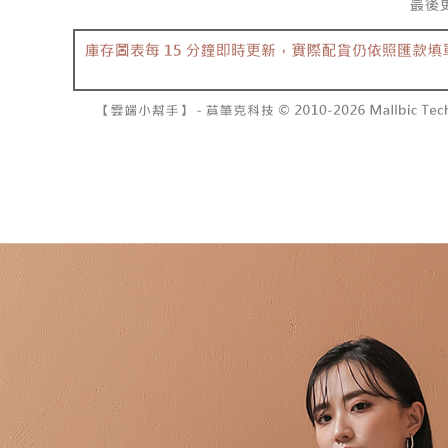
資料（包
是否繳費成
已關閉，請
用，由本
付客戶支
每筆NT$10
3.完整用
【注意事
7-11取貨
１．透過由
交易，需
每筆NT$6
求債權轉
２．關於
付款後7-1
https://aft
每筆NT$6
３．未成
「AFTE
宅配
任。
４．使用「
每筆NT$1
即時審查
結果請求
國家/地區
５．嚴禁
形，恩沛
動。