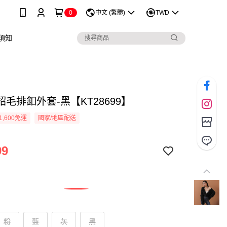
0
中文 (繁體)
TWD
須知
毛排釦外套-黑【KT28699】
1,600免運
國家/地區配送
99
粉
藍
灰
黑