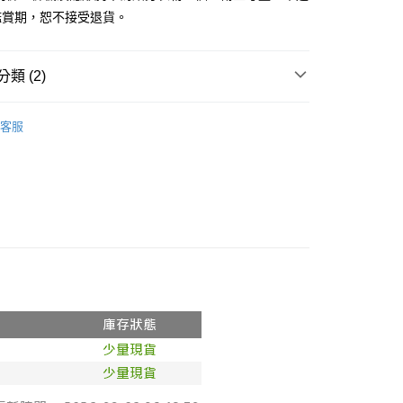
鑑賞期，恕不接受退貨。
y
分期
類 (2)
你分期使用說明】
享後付
由台灣大哥大提供，台灣大哥大用戶可立即使用無須另外申請。
推薦
式選擇「大哥付你分期」，訂單成立後會自動跳轉到大哥付的交易
客服
證手機門號後，選擇欲分期的期數、繳款截止日，確認付款後即
◖ 罩衫 ❘ 針織 ◗
FTEE先享後付」】
。
先享後付是「在收到商品之後才付款」的支付方式。 讓您購物簡單
准額度、可分期數及費用金額請依後續交易確認頁面所載為準。
心！
立30分鐘內，如未前往確認交易或遇審核未通過，訂單將自動取
：不需註冊會員、不需綁卡、不需儲值。
「轉專審核」未通過狀況，表示未達大哥付你分期系統評分，恕
：只要手機號碼，簡訊認證，即可結帳。
評估內容。
：先確認商品／服務後，再付款。
式說明】
付款
項不併入電信帳單，「大哥付你分期」於每月結算日後寄送繳費提
EE先享後付」結帳流程】
0，滿NT$1,800(含以上)免運費
方式選擇「AFTEE先享後付」後，將跳轉至「AFTEE先享後
訊連結打開帳單後，可選擇「超商條碼／台灣大直營門市／銀行轉
頁面，進行簡訊認證並確認金額後，即可完成結帳。
付／iPASS MONEY」等通路繳費。
家取貨
成立數日內，您將收到繳費通知簡訊。
費通知簡訊後14天內，點擊此簡訊中的連結，可透過四大超商
0，滿NT$1,600(含以上)免運費
項】
網路銀行／等多元方式進行付款，方視為交易完成。
係由「台灣大哥大股份有限公司」（以下簡稱本公司）所提供，讓
：結帳手續完成當下不需立刻繳費，但若您需要取消訂單，請聯
請勿下單
易時，得透過本服務購買商品或服務，並由商店將買賣／分期付
的店家。未經商家同意取消之訂單仍視為有效，需透過AFTEE
金債權讓與本公司後，依約使用本公司帳單繳交帳款。
繳納相關費用。
,000
意付款使用「大哥付你分期」之契約關係目的，商店將以您的個人
否成功請以「AFTEE先享後付 」之結帳頁面顯示為準，若有關於