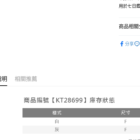
用於七日
Google Pa
大哥付你
相關說明
商品相關分
【大哥付
AFTEE先
1.本服務
人氣商品
2.付款方
相關說明
分享
流程，驗
【外著】
【關於「A
ATM付款
完成交易
AFTEE
3.實際核
便利好安
4.訂單成
１．簡單
消。如遇
２．便利
運送方式
無法說明
３．安心
說明
相關推薦
【繳款方
全家取貨
1.分期款
【「AFT
醒簡訊。
每筆NT$6
１．於結帳
2.透過簡
付」結帳
帳／街口支
付款後全
２．訂單
３．收到繳
每筆NT$6
【注意事
／ATM／
1.本服務
※ 請注意
已關閉，
用戶於交
絡購買商品
款買賣價
先享後付
每筆NT$10
2.基於同
※ 交易是