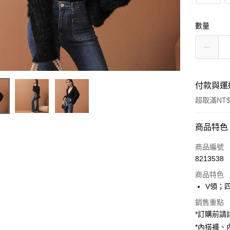
數量
付款與運
超取滿NT$
付款方式
商品特色
信用卡一
商品編號
8213538
超商取貨
商品特色
LINE Pay
V領；
Apple Pay
銷售重點
*訂購前
街口支付
*內搭褲