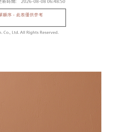
含姓名、電話或地址）提供予台灣大哥大進項蒐集、處理及利
功／繳費後需取消欲退款等相關疑問，請聯繫「AFTEE先享後
勿下單(付取)
公司與您本人進行分期帳單所需資料之確認、核對及更正。
援中心」
https://netprotections.freshdesk.com/support/home
,000
戶服務條款，請詳閱以下連結：
https://oppay.tw/userRule
項】
付款
恩沛科技股份有限公司提供之「AFTEE先享後付」服務完成之
依本服務之必要範圍內提供個人資料，並將交易相關給付款項請
0，滿NT$1,800(含以上)免運費
讓予恩沛科技股份有限公司。
個人資料處理事宜，請瀏覽以下網址：
1取貨
ee.tw/terms/#terms3
0，滿NT$1,600(含以上)免運費
年的使用者請事先徵得法定代理人或監護人之同意方可使用
E先享後付」，若未經同意申辦者引起之損失，本公司不負相關責
AFTEE先享後付」時，將依據個別帳號之用戶狀況，依本公司
00，滿NT$2,500(含以上)免運費
核予不同之上限額度；若仍有額度不足之情形，本公司將視審查
用戶進行身份認證。
配送
查看運費
一人註冊多個帳號或使用他人資訊註冊。若發現惡意使用之情
科技股份有限公司將有權停止該用戶之使用額度並採取法律行