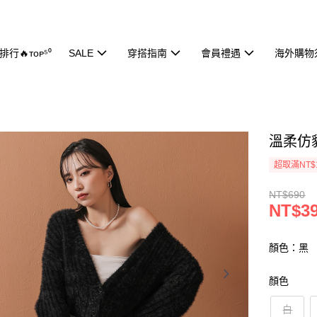
行🔥ᴛᴏᴘ⁵⁰
SALE
穿搭指南
會員禮遇
海外購物
溫柔仿貂
超取滿NT$
NT$690
NT$3
顏色：黑
顏色
白