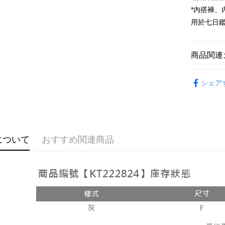
Google Pa
*內搭褲
用於七日
OP Pay La
説明
【OP Pay
商品関連
AFTEE
1. 本サ
追加の申
説明
おすすめ
2. 支払い
一、 AF
シェア
ATM払い
動的に OP
1.お支払
払いの回
ドウが表
す。
2.SMS
3. 実際
3.注文す
配送方法
ジを基準
す。
4. 注文
4.ご注文
全家取貨
について
おすすめ関連商品
合、注文
員の場合は
が発生し
配送毎にNT
5.商品受
評価内容
たはアプリ
付款後全
ングでお
配送毎にNT
【支払い
代金納付期
1. 分割払
プリをダウ
已關閉，
の締め日後
以内まで
2. SM
配送毎にNT
湾大直営店
お支払期限