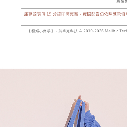
で支払い
已關閉，請
もとに計算
期限を延
配送毎にNT
【注意事
（例：予
1. 本サ
の有無に関
7-11取貨
よって提
スを購入
二、支払
配送毎にNT
渡した後
1.初回 
す。
き、限度
付款後7-1
2. 「OP
2.決済金額
配送毎にNT
人情報（
3.現在、
処理およ
宅配
報の確認
三、利用規
3. 完全
プロテクシ
配送毎にNT
ださい：
ht
します。
文者の氏
國家/地區
これに限ら
されます。
AFTEE
明』をご
AFTEE
なります。
延滞納金
後見人の同