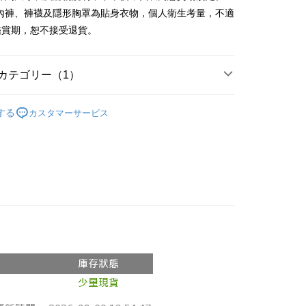
y
、內褲、褲襪及隱形胸罩為貼身衣物，個人衛生考量，不適
鑑賞期，恕不接受退貨。
ter
 Later 使用説明】
カテゴリー（1）
代金後払い
ービスは台湾大哥大によって提供され、台湾大哥大のユーザーは
請なしで即時に利用可能です。
の人気商品
方法で「OP Pay Later」を選択すると、注文が成立した後に自
TEE代金後払いについて
する
カスタマーサービス
 Pay Later の取引プロセスに移行し、携帯番号を確認後、分割
い方法でAFTEE代金後払いを選択すると、携帯電話認証ウィン
数や支払い期限を選択し、支払いを確認すると取引が完了しま
示されます。
で認証してお支払い手続を進めてください。
の承認額、分割回数および費用については、後続の取引確認ペー
るときのお支払いは不要です。商品はご指定の住所に配送されま
とします。
成立後30分以内に確認取引を行わない場合や審査が通過しない場
が完了すると、携帯に支払い通知のSMSが届きます。アプリ会
付款
は自動的にキャンセルされます。「転専審査」に未通過の状況
、AFTEE アプリプッシュ通知が届きます。
た場合は、システムの評価基準に達していないことを意味し、
$60、NT$1,800以上で送料無料
け取り時のお支払いは不要です。商品を確かめてから、SMSま
についての説明はいたしかねます。
の通知に従って、4大コンビニ、またはATM/オンラインバンキ
家取貨
支払いください。
$60、NT$1,600以上で送料無料
方法の説明】
限は最短で 14 日以内ですので、ご注意ください。AFTEE ア
いの金額は電信請求書に統合されず、「OP Pay Later」は毎月
ンロードして AFTEE 会員になるとお支払い期限を最長 45 日
請勿下單
に支払いリマインダーのSMSを送信します。
延長できます。
Sのリンクを通じて請求書を開いた後、「コンビニバーコード／台
$10,000
舗／銀行振込／街口支払い／iPASS MONEY」などのチャネル
は、ショップが請求した期日と、AFTEEで延長できる日数を