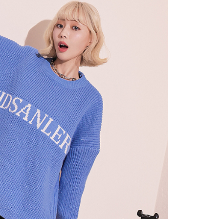
の処理、利用について疑問がある、または関連する法律の権利
たい場合は、ネットプロテクションズ
rotections.co.jp
にご連絡ください。上記に示した個人情報
購入注文書とあわせてAFTEEにご提供いただく、または
にあなたの個人情報の収集、処理、利用を許可することににご同
けない場合は、当サービスを選択しないでください。