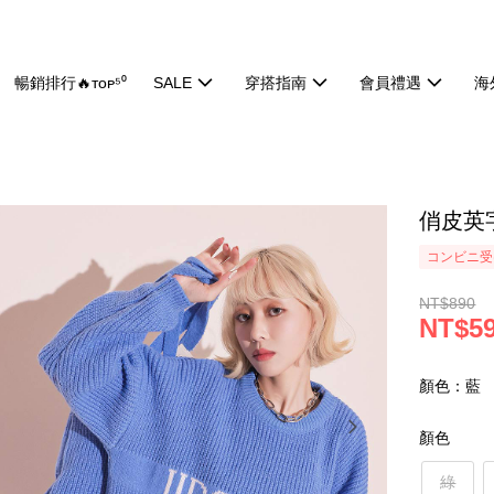
暢銷排行🔥ᴛᴏᴘ⁵⁰
SALE
穿搭指南
會員禮遇
海
俏皮英字
コンビニ受け
NT$890
NT$5
顏色：藍
顏色
綠