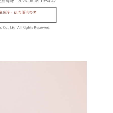
を選択できます。
勿下單(付取)
されます。AFTEEで注文すると、商品を受け取るまで支払い
長できますが、商品を期限内に受け取れない場合があります
$10,000
項】
約商品や商品到着日が比較的遅い商品）。そのため、商品到着
ービスは「台湾大哥大株式会社」（以下「当社」といいます）に
わらず、AFTEEで指定された期限内にお支払いください。
付款
供され、ユーザーが取引時に本サービスを通じて商品やサービ
できるようにし、店舗が売買／分割払い売買の債権を当社に譲
い限度額
$60、NT$1,800以上で送料無料
、契約に基づいて当社の請求書で帳款を支払うことになりま
AFTEEを ご利用の際に、認証結果及び当社の審査の結果に基づ
額が設定されます。
1取貨
 Pay Later」を利用する契約関係の目的から、店舗はあなたの個
は最低NT$20です。
$60、NT$1,600以上で送料無料
名前、電話または住所を含む）を台湾大哥大に提供し、収集、
台湾の会員のみご利用いただけます。
び利用するために、当社があなた本人と分割請求書に必要な情
、照合および修正を行います。
約「AFTEE代金後払い」（以下当サービスという）はネット
なユーザーサービス規約については、以下のリンクを参照してく
ョンズ（以下 AFTEE という）が提供し、AFTEEが代金を徴収
$100、NT$2,500以上で送料無料
tps://oppay.tw/userRule
当サービスご利用の際に提供しなければならない個人情報（注
名、電話番号、受取人の氏名、電話番号、受取人住所を含むが
配送
送料を確認
ない）は、AFTEEに渡され当サービスで必要な範囲内で利用
AFTEEの個人情報の収集、処理、利用について、詳細は
公式ホームページの『個人情報の収集、処理及び利用に関する声
参照ください（
https://aftee.tw/privacypolicy/
）。
の初回ご利用の際に、審査を通過すれば、最高額がNT$10,000に
支払い期限を過ぎた場合、その金額に基づいて年利20%の遅
が加算されます。未成年の利用者は、事前に法定代理人または
意を得ればAFTEEをご利用いただけます。