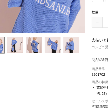
数量
支払いと
コンビニ受
お支払い
商品の特
クレジット
商品番号
8201702
コンビニ
商品の特
LINE Pay
寬鬆中長
把: 26)
Apple Pay
セールス
JKOPAY
*訂購前