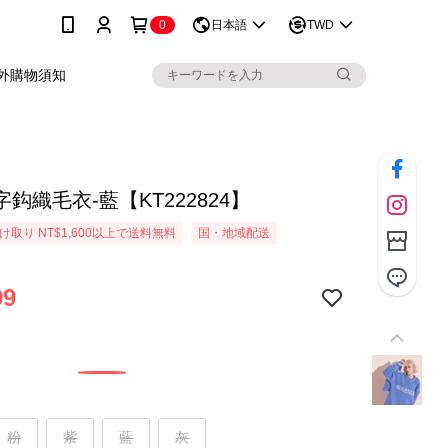
0
日本語
TWD
外購物須知
鈎織毛衣-藍【KT222824】
取り NT$1,600以上で送料無料
国・地域配送
99
粉
紫
藍
灰