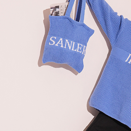
個人情報
を行使し
cs_tw@netp
を、必要な
AFTEE
意いただ