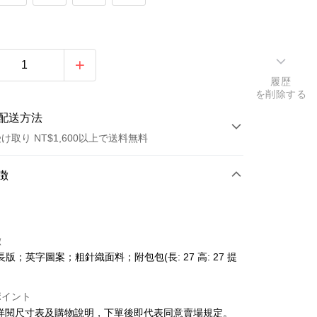
履歴
を削除する
配送方法
け取り NT$1,600以上で送料無料
方法
徴
カード1回払い
店頭代金引換
徴
版；英字圖案；粗針織面料；附包包(長: 27 高: 27 提
ポイント
請詳閱尺寸表及購物說明，下單後即代表同意賣場規定。