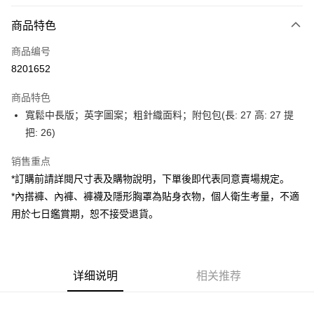
付款方式
商品特色
信用卡一次付款
商品编号
超商取货付款
8201652
LINE Pay
商品特色
Apple Pay
寬鬆中長版；英字圖案；粗針織面料；附包包(長: 27 高: 27 提
把: 26)
街口支付
销售重点
Google Pay
*訂購前請詳閱尺寸表及購物說明，下單後即代表同意賣場規定。
大哥付你分期
*內搭褲、內褲、褲襪及隱形胸罩為貼身衣物，個人衛生考量，不適
相关说明
用於七日鑑賞期，恕不接受退貨。
【大哥付你分期使用说明】
AFTEE先享后付
1. 本服务由台湾大哥大提供，电信用户可立即使用无须另外申请。（限个人
月租型门号，不开放公司户及预付卡使用）
相关说明
2. 付款方式选择 “大哥付你分期”，订单成立后会自动跳转到大哥付的交易流
一、關於 AFTEE先享後付
程，验证手机门号后，选择欲分期的期数、缴款截止日，确认付款后即完成
详细说明
相关推荐
ATM付款
1. 於付款方式選擇AFTEE先享後付，將跳出AFTEE先享後付手機驗證視
交易。
窗。
3. 实际核准额度、可分期数及费用金额请依后续交易确认页面所载为准。
2. 進行簡訊驗證之後，即可完成結帳手續。
运送方式
4. 订单成立30分钟内，如未前往确认交易或遇审核未通过，订单将自动取