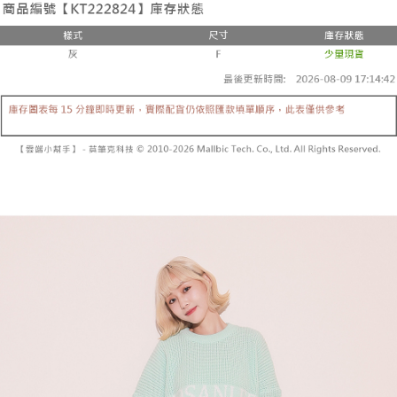
3. 訂單確認後不需事先繳費，商品會配送至您的指定地址。
消。如遇 “转专审核”未通过状况，表示未达系统评分，恕无法说明评估内
4. 下訂完成後，您的手機會收到一封繳費通知簡訊，APP會員則會收到
全家取貨付款
容。
AFTEE APP推播通知。
【缴款方式说明】
每笔NT$60，满NT$1,800(含以上)免运费
5. 收到商品當下無需繳費，確認無誤後，請再利用繳費通知簡訊或AFTEE
1. 分期款项不并入电信账单，“大哥付你分期”于每月结算日后寄送缴费提醒
APP於四大便利商店‧ATM/網銀等方式進行付款。
短信。
付款後全家取貨
2. 通过短信链接打开账单后，可选择 “超商条码／台湾大直营门市／银行转
請留意繳費期限為 14 天。唯有下載 AFTEE App 成為 AFTEE 會員者方能享
每笔NT$60，满NT$1,600(含以上)免运费
账／街口支付／iPASS MONEY”等通路缴费。
有最長 45 天內付款之服務。
已關閉，請勿下單
【注意事项】
繳費期限，為商家向您請款的時間，再加上使用AFTEE可延長的天數所計算
1. 本服务系由 “台湾大哥大股份有限公司”所提供，让用户于交易时，得通过
每笔NT$10,000
出。使用AFTEE下訂可以延長您收到商品前的繳費天數，但無法保證一定能
本服务购买商品或服务，并由商店将买卖／分期付款买卖价金债权让与本公
夠在期限內收到商品(例如:預購商品或預計到貨時間較長者)。因此無論收到
司后，依约使用本公司账单缴交账款。
已關閉，請勿下單(付取)
商品與否，仍需要請您在AFTEE規定的時間內完成繳費。
2. 基于同意付款使用 “大哥付你分期”之契约关系目的，商店将以您的个人资
每笔NT$10,000
料（包含姓名、电话或地址）提供予台湾大哥大进项收集、处理及利用，由
二、付款限制
台湾大哥大与本人进行分期账单所需资料之确认、核对及更正。
1. 初次使用 AFTEE 時，將依認證結果及本公司審查結果，核予每個人不同
7-11取貨付款
3. 完整用户服务条款，请详阅以下链接：
https://oppay.tw/userRule
之上限額度
2. 結帳金額須大於NT$30
每笔NT$60，满NT$1,800(含以上)免运费
3. 目前僅支援台灣會員
付款後7-11取貨
三、聲明條款
每笔NT$60，满NT$1,600(含以上)免运费
「AFTEE先享後付」(下稱本服務)乃由恩沛科技股份有限公司(下稱 AFTEE )
所提供，並由 AFTEE 向您收取款項。因使用本服務所須提供之個人資料(包
宅配
含但不限於訂購人姓名、電話，收件人姓名、電話、收件地址)，將交付予
AFTEE 於本服務必要服務範圍內運用。關於 AFTEE 對於個人資料之蒐集、
每笔NT$100，满NT$2,500(含以上)免运费