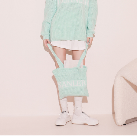
處理、利用，詳參 AFTEE 官網之『個人資料蒐集、處理及利用告知聲明』
（
https://aftee.tw/privacypolicy/
）。
國家/地區配送
查看运费
若款項超過繳費期限，將根據當次的金額加收年利率 16% 的逾期滯納金。
未成年的使用者，請事先徵得法定代理人或監護人之同意方可使用
AFTEE。
若您對於個人資料之處理、利用有任何疑問，或欲行使相關法律權利，請聯
繫恩沛科技股份有限公司。若您不同意我們將上開所示之個人資料，連同必
要之購買訂單資訊提供予 AFTEE ，或讓 AFTEE 蒐集處理利用您的個人資
料，請勿選用本服務。