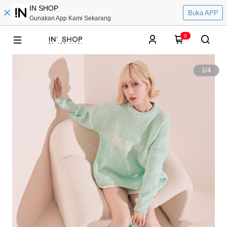
IN SHOP
Buka APP
Gunakan App Kami Sekarang
0
1
/
4