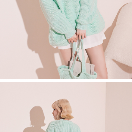
saluran lain.
【Nota Penting】
1. Perkhidmatan ini disediakan oleh "Taiwan Mobile Co., Ltd." untuk
membolehkan pengguna membeli produk atau perkhidmatan melalui
perkhidmatan ini semasa transaksi, dan kedai akan menyerahkan hak
tuntutan harga jual/beli ansuran kepada syarikat ini untuk membayar bil
menggunakan bil syarikat ini.
2. Berdasarkan tujuan kontrak persetujuan pembayaran menggunakan
"Pembayaran Ansuran Gogo", kedai akan memberikan maklumat peribadi
anda (termasuk nama, telefon atau alamat) kepada Taiwan Mobile untuk
pengumpulan, pemprosesan dan penggunaan, untuk pengesahan,
semakan dan pembetulan data yang diperlukan untuk bil ansuran oleh
Taiwan Mobile.
3. Sila baca syarat perkhidmatan pengguna secara lengkap melalui
pautan berikut: https://oppay.tw/userRule