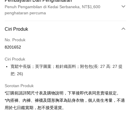
Pembayaran Dan Penghantaran
Penuh Pengambilan di Kedai Serbaneka, NT$1,600
penghataran percuma
Kaedah Pembayaran
Ciri Produk
Kad Kredit (Bayaran Penuh)
No. Produk
Pengambilan di Kedai Serbaneka
8201652
LINE Pay
Ciri Produk
Apple Pay
寬鬆中長版；英字圖案；粗針織面料；附包包(長: 27 高: 27 提
把: 26)
JKOPAY
Google Pay
Sorotan Produk
*訂購前請詳閱尺寸表及購物說明，下單後即代表同意賣場規定。
OP Pay Later
*內搭褲、內褲、褲襪及隱形胸罩為貼身衣物，個人衛生考量，不適
Deskripsi
用於七日鑑賞期，恕不接受退貨。
[Terma Penggunaan untuk OP Pay Later]
AFTEE
Perkhidmatan ini disediakan oleh Taiwan Mobile dan tersedia untuk
Deskripsi
pengguna Taiwan Mobile tanpa memerlukan permohonan tambahan.
Pertama, Mengenai Perkhidmatan AFTEE Beli Sekarang Bayar Kemudian