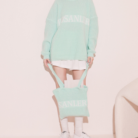
menyelesaikan pembayaran anda melalui salah satu saluran berikut: kod
kepada AFTEE dalam tempoh sama ada anda menerima pesanan.
bar kedai serbaneka, kedai runcit Taiwan Mobile, pemindahan bank,
付款後7-11取貨
JKOPay, atau iPASS MONEY.
Kedua, Sekatan Pembayaran
NT$60/pesanan | Penghantaran percuma untuk pesanan
1. Jumlah yang diperakui untuk pengguna kali pertama boleh sehingga
[Nota Penting]
NT$1,600 atau lebih
NT$10,000. Amaun diperakui sebenar yang diluluskan akan berdasarkan
keputusan pensijilan dan semakan oleh AFTEE.
Perkhidmatan ini disediakan oleh Taiwan Mobile Co., Ltd. (“Syarikat”),
宅配
2. Amaun perbelanjaan minimum mestilah lebih besar daripada NT$20.
yang membolehkan pelanggan membeli barangan atau perkhidmatan
3. Pada masa ini hanya tersedia untuk ahli Taiwan.
NT$100/pesanan | Penghantaran percuma untuk pesanan
melalui perkhidmatan ini pada masa transaksi. Hasil daripada pembelian
atau pembayaran ansuran akan dipindahkan oleh peniaga kepada
NT$2,500 atau lebih
Ketiga, Syarat Perkhidmatan
Syarikat, dan pelanggan hendaklah membuat pembayaran mengikut
Perkhidmatan AFTEE Beli Sekarang Bayar Kemudian disediakan oleh NP
perjanjian menggunakan sistem bil Syarikat.
國家/地區配送
Kadar Penghantaran
Taiwan, Inc. dan AFTEE akan membuat bil kepada pengguna. AFTEE
akan menggunakan data peribadi yang dikumpul (termasuk nama
Untuk memenuhi hubungan kontrak yang terjalin melalui persetujuan
pembeli, no. telefon, nama penerima, no. telefon, alamat penerima) untuk
penggunaan OP Pay Later, peniaga akan memberikan maklumat peribadi
penggunaan perkhidmatan. Sila rujuk kepada "Penyata Pengumpulan
anda (termasuk nama, nombor telefon, atau alamat) kepada Syarikat bagi
Data Peribadi, Pemprosesan, Penggunaan"
tujuan pengumpulan, pemprosesan dan penggunaan data yang
(https://aftee.tw/privacypolicy/
) untuk maklumat lanjut.
diperlukan untuk pengebilan ansuran, termasuk pengesahan,
pengesahan semula dan pembetulan.
Jumlah yang diperakui untuk pengguna kali pertama yang lulus
kelulusan boleh sehingga NT$10,000. Jika pengguna tidak membuat
Untuk terma perkhidmatan penuh, sila rujuk pautan berikut:
pembayaran dalam tempoh tersebut, yuran pembayaran lewat sebanyak
https://oppay.tw/userRule
" target="_blank" class="link revert-
20% setahun akan dikenakan. Pengguna bawah umur dikehendaki
style">https://oppay.tw/userRule
mendapatkan kebenaran daripada ibu bapa atau penjaga yang sah
untuk menggunakan AFTEE.
【Panduan Penggunaan Pembayaran Ansuran Gogo】