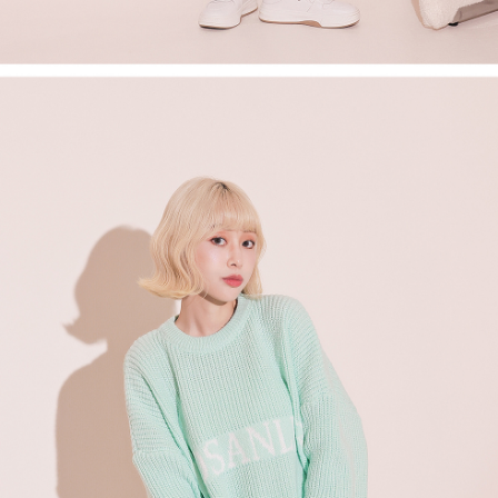
1. Perkhidmatan ini disediakan oleh Taiwan Mobile, pengguna telefon
Sila hubungi NP Taiwan Inc. di
cs_tw@netprotections.co.jp
jika anda
mudah alih boleh segera menggunakan tanpa perlu memohon lagi.
mempunyai sebarang kebimbangan mengenai pemprosesan dan
(Hanya untuk nombor langganan peribadi, tidak terbuka untuk syarikat
penggunaan pada data peribadi. Jika anda tidak bersetuju dengan data
dan kad prabayar)
peribadi yang disenaraikan seperti di atas akan dikumpul dan digunakan
2. Pilihan kaedah pembayaran "Pembayaran Ansuran Gogo", selepas
oleh AFTEE, sila jangan gunakan perkhidmatan ini.
pesanan ditubuhkan, akan secara automatik dialihkan ke proses
transaksi Gogo, selepas pengesahan nombor telefon, pilih bilangan
ansuran yang diingini, tarikh akhir pembayaran, dan setelah
mengesahkan pembayaran, transaksi akan selesai.
3. Jumlah kelulusan sebenar, bilangan ansuran dan jumlah bayaran
adalah berdasarkan halaman pengesahan transaksi seterusnya.
4. Dalam masa 30 minit selepas pesanan ditubuhkan, jika tidak pergi
untuk mengesahkan transaksi atau jika tidak lulus semakan, pesanan
akan dibatalkan secara automatik. Jika terdapat situasi "pindah untuk
semakan khusus" yang tidak lulus, ini menunjukkan bahawa sistem
penilaian tidak mencukupi, tiada penjelasan mengenai kandungan
penilaian boleh diberikan.
【Penerangan Kaedah Pembayaran】
1. Pembayaran ansuran tidak digabungkan dalam bil telekomunikasi,
"Pembayaran Ansuran Gogo" akan menghantar SMS peringatan
pembayaran selepas tarikh penyelesaian bulanan.
2. Melalui pautan SMS untuk membuka bil, anda boleh memilih untuk
membayar melalui "Kod bar kedai serbaneka / Kedai rasmi Taiwan
Mobile / Pemindahan bank / Pembayaran J街口 / iPASS MONEY" dan