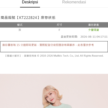
Pemindahan ATM
Deskripsi
Rekomendasi
1. Dengan memilih AFTEE sebagai kaedah pembayaran, mesej
Jika anda memilih OP Pay Later sebagai kaedah pembayaran, sistem
pengesahan AFTEE akan muncul.
akan mengarahkan anda secara automatik ke proses transaksi OP Pay
2. Anda boleh meneruskan pembayaran selepas pengesahan SMS.
Pilihan Penghantaran
Later selepas pesanan dibuat. Anda perlu mengesahkan nombor telefon
3. Tiada bayaran diperlukan apabila pesanan disahkan. Produk akan
mudah alih anda, memilih bilangan ansuran, dan menetapkan tarikh
dihantar ke alamat yang ditetapkan.
全家取貨付款
akhir pembayaran. Transaksi akan dianggap selesai setelah pembayaran
4. Setelah pesanan disahkan, anda akan menerima SMS pembayaran
disahkan.
NT$60/pesanan | Penghantaran percuma untuk pesanan
manakala ahli aplikasi akan menerima pemberitahuan tolak aplikasi
NT$1,800 atau lebih
AFTEE.
Had kredit yang diluluskan, tempoh ansuran yang tersedia, dan yuran
5. Tiada bayaran diperlukan apabila anda menerima produk. Sila buat
yang dikenakan adalah tertakluk kepada maklumat yang dinyatakan
pembayaran di empat kedai serbaneka utama, ATM atau perbankan
付款後全家取貨
pada halaman pengesahan transaksi seterusnya.
dalam talian dengan SMS pembayaran atau pemberitahuan tolak aplikasi
NT$60/pesanan | Penghantaran percuma untuk pesanan
AFTEE.
Jika transaksi tidak disahkan dalam masa 30 minit selepas pesanan
NT$1,600 atau lebih
dibuat, atau jika permohonan gagal dalam proses semakan, pesanan
Sila ambil perhatian bahawa tempoh pembayaran adalah 14 hari. Walau
akan dibatalkan secara automatik. Jika permohonan gagal pada
已關閉，請勿下單
bagaimanapun, bagi mereka yang telah memuat turun Aplikasi AFTEE
peringkat "semakan manual", ini bermakna kriteria pemarkahan sistem
dan mendaftar sebagai ahli AFTEE boleh menikmati tempoh pembayaran
NT$10,000/pesanan
tidak dipenuhi; butiran penilaian khusus tidak akan didedahkan.
sehingga 45 hari.
已關閉，請勿下單(付取)
[Arahan Pembayaran]
Tempoh pembayaran dikira dari masa kedai meminta pembayaran anda,
ditambah dengan bilangan hari yang boleh dilanjutkan oleh AFTEE. Anda
NT$10,000/pesanan
Pembayaran ansuran melalui OP Pay Later akan dibilkan secara
boleh melanjutkan tempoh pembayaran anda sebelum anda menerima
berasingan dan tidak termasuk dalam bil telekom anda. SMS peringatan
pesanan. Walau bagaimanapun, tiada jaminan bahawa anda boleh
7-11取貨付款
pembayaran akan dihantar selepas kitaran bil bulanan.
menerima pesanan anda semasa tempoh pembayaran (cth.: produk
NT$60/pesanan | Penghantaran percuma untuk pesanan
prapesanan atau produk yang mungkin mengambil masa yang lebih
Selepas mengakses bil melalui pautan dalam SMS, anda boleh
NT$1,800 atau lebih
lama untuk dihantar). Oleh itu, anda dikehendaki membuat pembayaran