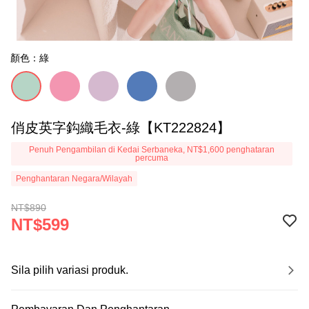
顏色：綠
俏皮英字鈎織毛衣-綠【KT222824】
Penuh Pengambilan di Kedai Serbaneka, NT$1,600 penghataran
percuma
Penghantaran Negara/Wilayah
NT$890
NT$599
Sila pilih variasi produk.