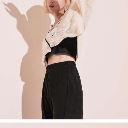
ロテクションズ（以下 AFTEE という）が提供し、AFTEEが代金を徴収し
ます。当サービスご利用の際に提供しなければならない個人情報（注文者
國家/地區配送
送料を確認
の氏名、電話番号、受取人の氏名、電話番号、受取人住所を含むがこれに
限らない）は、AFTEEに渡され当サービスで必要な範囲内で利用されま
す。AFTEEの個人情報の収集、処理、利用について、詳細はAFTEE公式ホ
ームページの『個人情報の収集、処理及び利用に関する声明』をご参照く
ださい（
https://aftee.tw/privacypolicy/
）。
AFTEEの初回ご利用の際に、審査を通過すれば、最高額がNT$10,000にな
ります。支払い期限を過ぎた場合、その金額に基づいて年利20%の遅延滞
納金が加算されます。未成年の利用者は、事前に法定代理人または後見人
の同意を得ればAFTEEをご利用いただけます。
個人情報の処理、利用について疑問がある、または関連する法律の権利を
行使したい場合は、ネットプロテクションズ
cs_tw@netprotections.co.jp
にご連絡ください。上記に示した個人情報を、必要な購入注文書とあわせ
てAFTEEにご提供いただく、またはAFTEEにあなたの個人情報の収集、処
理、利用を許可することににご同意いただけない場合は、当サービスを選
択しないでください。