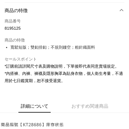
お支払い方法
商品の特徴
クレジットカード1回払い
商品番号
コンビニ店頭代金引換
8195125
LINE Pay
商品の特徴
Apple Pay
寬鬆短版；雙釦排釦；不規則鏤空；粗針織面料
JKOPAY
セールスポイント
*訂購前請詳閱尺寸表及購物說明，下單後即代表同意賣場規定。
Google Pay
*內搭褲、內褲、褲襪及隱形胸罩為貼身衣物，個人衛生考量，不適
OP Pay Later
用於七日鑑賞期，恕不接受退貨。
説明
【OP Pay Later 使用説明】
AFTEE代金後払い
1. 本サービスは台湾大哥大によって提供され、台湾大哥大のユーザーは追
加の申請なしで即時に利用可能です。
説明
詳細について
おすすめ関連商品
2. 支払い方法で「OP Pay Later」を選択すると、注文が成立した後に自動
一、 AFTEE代金後払いについて
的に OP Pay Later の取引プロセスに移行し、携帯番号を確認後、分割払
ATM払い
1.お支払い方法でAFTEE代金後払いを選択すると、携帯電話認証ウィンド
いの回数や支払い期限を選択し、支払いを確認すると取引が完了します。
ウが表示されます。
3. 実際の承認額、分割回数および費用については、後続の取引確認ページ
2.SMSで認証してお支払い手続を進めてください。
配送方法
を基準とします。