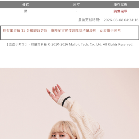
3.注文するときのお支払いは不要です。商品はご指定の住所に配送されま
4. 注文成立後30分以内に確認取引を行わない場合や審査が通過しない場
す。
全家取貨付款
合、注文は自動的にキャンセルされます。「転専審査」に未通過の状況が
4.ご注文が完了すると、携帯に支払い通知のSMSが届きます。アプリ会員
発生した場合は、システムの評価基準に達していないことを意味し、評価
配送毎にNT$60、NT$1,800以上で送料無料
の場合は、AFTEE アプリプッシュ通知が届きます。
内容についての説明はいたしかねます。
5.商品受け取り時のお支払いは不要です。商品を確かめてから、SMSまた
付款後全家取貨
はアプリの通知に従って、4大コンビニ、またはATM/オンラインバンキン
グでお支払いください。
配送毎にNT$60、NT$1,600以上で送料無料
【支払い方法の説明】
1. 分割払いの金額は電信請求書に統合されず、「OP Pay Later」は毎月の
代金納付期限は最短で 14 日以内ですので、ご注意ください。AFTEE アプ
已關閉，請勿下單
締め日後に支払いリマインダーのSMSを送信します。
リをダウンロードして AFTEE 会員になるとお支払い期限を最長 45 日以内
2. SMSのリンクを通じて請求書を開いた後、「コンビニバーコード／台湾
配送毎にNT$10,000
まで延長できます。
大直営店舗／銀行振込／街口支払い／iPASS MONEY」などのチャネルで
支払いを選択できます。
已關閉，請勿下單(付取)
お支払期限は、ショップが請求した期日と、AFTEEで延長できる日数をも
とに計算されます。AFTEEで注文すると、商品を受け取るまで支払い期限
配送毎にNT$10,000
【注意事項】
を延長できますが、商品を期限内に受け取れない場合があります（例：予
1. 本サービスは「台湾大哥大株式会社」（以下「当社」といいます）によ
約商品や商品到着日が比較的遅い商品）。そのため、商品到着の有無に関
7-11取貨付款
って提供され、ユーザーが取引時に本サービスを通じて商品やサービスを
わらず、AFTEEで指定された期限内にお支払いください。
購入できるようにし、店舗が売買／分割払い売買の債権を当社に譲渡した
配送毎にNT$60、NT$1,800以上で送料無料
後、契約に基づいて当社の請求書で帳款を支払うことになります。
二、支払い限度額
2. 「OP Pay Later」を利用する契約関係の目的から、店舗はあなたの個人
付款後7-11取貨
1.初回 AFTEEを ご利用の際に、認証結果及び当社の審査の結果に基づ
情報（名前、電話または住所を含む）を台湾大哥大に提供し、収集、処理
き、限度額が設定されます。
配送毎にNT$60、NT$1,600以上で送料無料
および利用するために、当社があなた本人と分割請求書に必要な情報の確
2.決済金額は最低NT$20です。
認、照合および修正を行います。
3.現在、台湾の会員のみご利用いただけます。
宅配
3. 完全なユーザーサービス規約については、以下のリンクを参照してくだ
さい：
https://oppay.tw/userRule
三、利用規約「AFTEE代金後払い」（以下当サービスという）はネットプ
配送毎にNT$100、NT$2,500以上で送料無料