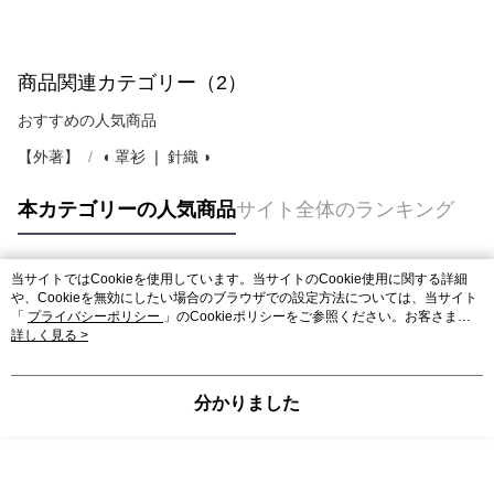
商品関連カテゴリー（2）
おすすめの人気商品
【外著】
◖ 罩衫 ❘ 針織 ◗
本カテゴリーの人気商品
サイト全体のランキング
当サイトではCookieを使用しています。当サイトのCookie使用に関する詳細
人気タグ
や、Cookieを無効にしたい場合のブラウザでの設定方法については、当サイト
「
プライバシーポリシー
」のCookieポリシーをご参照ください。お客さま
が、当サイトを引き続き使用される場合、当社がサイト利用規約のCookieポリ
詳しく見る >
シーに基づいてCookieを使用することに同意したものとみなします。
分かりました