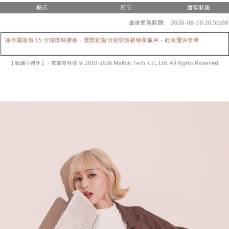
3. 訂單確認後不需事先繳費，商品會配送至您的指定地址。
消。如遇 “转专审核”未通过状况，表示未达系统评分，恕无法说明评估内
4. 下訂完成後，您的手機會收到一封繳費通知簡訊，APP會員則會收到
全家取貨付款
容。
AFTEE APP推播通知。
【缴款方式说明】
每笔NT$60，满NT$1,800(含以上)免运费
5. 收到商品當下無需繳費，確認無誤後，請再利用繳費通知簡訊或AFTEE
1. 分期款项不并入电信账单，“大哥付你分期”于每月结算日后寄送缴费提醒
APP於四大便利商店‧ATM/網銀等方式進行付款。
短信。
付款後全家取貨
2. 通过短信链接打开账单后，可选择 “超商条码／台湾大直营门市／银行转
請留意繳費期限為 14 天。唯有下載 AFTEE App 成為 AFTEE 會員者方能享
每笔NT$60，满NT$1,600(含以上)免运费
账／街口支付／iPASS MONEY”等通路缴费。
有最長 45 天內付款之服務。
已關閉，請勿下單
【注意事项】
繳費期限，為商家向您請款的時間，再加上使用AFTEE可延長的天數所計算
1. 本服务系由 “台湾大哥大股份有限公司”所提供，让用户于交易时，得通过
每笔NT$10,000
出。使用AFTEE下訂可以延長您收到商品前的繳費天數，但無法保證一定能
本服务购买商品或服务，并由商店将买卖／分期付款买卖价金债权让与本公
夠在期限內收到商品(例如:預購商品或預計到貨時間較長者)。因此無論收到
司后，依约使用本公司账单缴交账款。
已關閉，請勿下單(付取)
商品與否，仍需要請您在AFTEE規定的時間內完成繳費。
2. 基于同意付款使用 “大哥付你分期”之契约关系目的，商店将以您的个人资
每笔NT$10,000
料（包含姓名、电话或地址）提供予台湾大哥大进项收集、处理及利用，由
二、付款限制
台湾大哥大与本人进行分期账单所需资料之确认、核对及更正。
1. 初次使用 AFTEE 時，將依認證結果及本公司審查結果，核予每個人不同
7-11取貨付款
3. 完整用户服务条款，请详阅以下链接：
https://oppay.tw/userRule
之上限額度
2. 結帳金額須大於NT$30
每笔NT$60，满NT$1,800(含以上)免运费
3. 目前僅支援台灣會員
付款後7-11取貨
三、聲明條款
每笔NT$60，满NT$1,600(含以上)免运费
「AFTEE先享後付」(下稱本服務)乃由恩沛科技股份有限公司(下稱 AFTEE )
所提供，並由 AFTEE 向您收取款項。因使用本服務所須提供之個人資料(包
宅配
含但不限於訂購人姓名、電話，收件人姓名、電話、收件地址)，將交付予
AFTEE 於本服務必要服務範圍內運用。關於 AFTEE 對於個人資料之蒐集、
每笔NT$100，满NT$2,500(含以上)免运费