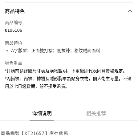
付款方式
商品特色
信用卡一次付款
商品编号
超商取货付款
8195106
LINE Pay
商品特色
Apple Pay
A字版型；正面雙打褶；側拉鍊；格紋絨面面料
街口支付
销售重点
*訂購前請詳閱尺寸表及購物說明，下單後即代表同意賣場規定。
Google Pay
*內搭褲、內褲、褲襪及隱形胸罩為貼身衣物，個人衛生考量，不適
大哥付你分期
用於七日鑑賞期，恕不接受退貨。
相关说明
【大哥付你分期使用说明】
AFTEE先享后付
1. 本服务由台湾大哥大提供，电信用户可立即使用无须另外申请。（限个人
月租型门号，不开放公司户及预付卡使用）
相关说明
详细说明
相关推荐
2. 付款方式选择 “大哥付你分期”，订单成立后会自动跳转到大哥付的交易流
一、關於 AFTEE先享後付
程，验证手机门号后，选择欲分期的期数、缴款截止日，确认付款后即完成
ATM付款
1. 於付款方式選擇AFTEE先享後付，將跳出AFTEE先享後付手機驗證視
交易。
窗。
3. 实际核准额度、可分期数及费用金额请依后续交易确认页面所载为准。
2. 進行簡訊驗證之後，即可完成結帳手續。
运送方式
4. 订单成立30分钟内，如未前往确认交易或遇审核未通过，订单将自动取