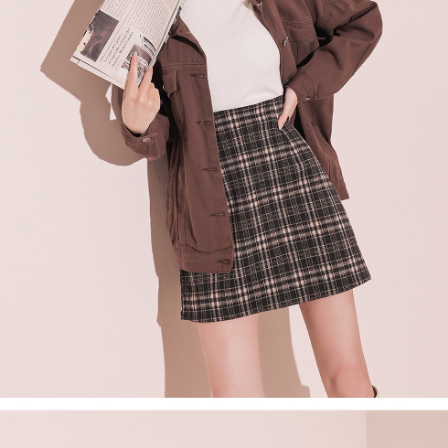
處理、利用，詳參 AFTEE 官網之『個人資料蒐集、處理及利用告知聲明』
（
https://aftee.tw/privacypolicy/
）。
國家/地區配送
查看运费
若款項超過繳費期限，將根據當次的金額加收年利率 16% 的逾期滯納金。
未成年的使用者，請事先徵得法定代理人或監護人之同意方可使用
AFTEE。
若您對於個人資料之處理、利用有任何疑問，或欲行使相關法律權利，請聯
繫恩沛科技股份有限公司。若您不同意我們將上開所示之個人資料，連同必
要之購買訂單資訊提供予 AFTEE ，或讓 AFTEE 蒐集處理利用您的個人資
料，請勿選用本服務。