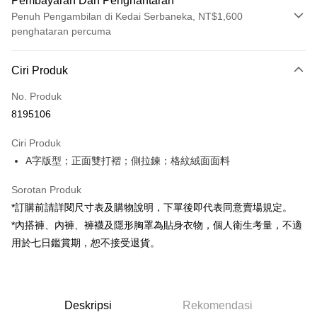
Pembayaran Dan Penghantaran
Penuh Pengambilan di Kedai Serbaneka, NT$1,600
penghataran percuma
Kaedah Pembayaran
Ciri Produk
Kad Kredit (Bayaran Penuh)
No. Produk
Pengambilan di Kedai Serbaneka
8195106
LINE Pay
Ciri Produk
Apple Pay
A字版型；正面雙打褶；側拉鍊；格紋絨面面料
JKOPAY
Sorotan Produk
Google Pay
*訂購前請詳閱尺寸表及購物說明，下單後即代表同意賣場規定。
*內搭褲、內褲、褲襪及隱形胸罩為貼身衣物，個人衛生考量，不適
OP Pay Later
用於七日鑑賞期，恕不接受退貨。
Deskripsi
[Terma Penggunaan untuk OP Pay Later]
AFTEE
Perkhidmatan ini disediakan oleh Taiwan Mobile dan tersedia untuk
Deskripsi
pengguna Taiwan Mobile tanpa memerlukan permohonan tambahan.
Deskripsi
Rekomendasi
Pertama, Mengenai Perkhidmatan AFTEE Beli Sekarang Bayar Kemudian