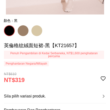
顏色：黑
英倫格紋絨面短裙-黑【KT21657】
Penuh Pengambilan di Kedai Serbaneka, NT$1,600 penghataran
percuma
Penghantaran Negara/Wilayah
NT$610
NT$319
Sila pilih variasi produk.