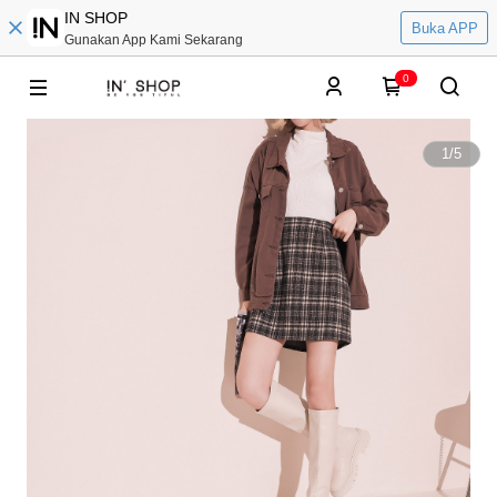
IN SHOP
Buka APP
Gunakan App Kami Sekarang
0
1
/
5