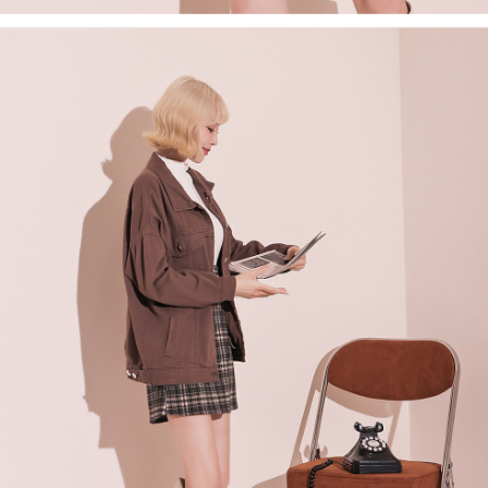
1. Perkhidmatan ini disediakan oleh Taiwan Mobile, pengguna telefon
Sila hubungi NP Taiwan Inc. di
cs_tw@netprotections.co.jp
jika anda
mudah alih boleh segera menggunakan tanpa perlu memohon lagi.
mempunyai sebarang kebimbangan mengenai pemprosesan dan
(Hanya untuk nombor langganan peribadi, tidak terbuka untuk syarikat
penggunaan pada data peribadi. Jika anda tidak bersetuju dengan data
dan kad prabayar)
peribadi yang disenaraikan seperti di atas akan dikumpul dan digunakan
2. Pilihan kaedah pembayaran "Pembayaran Ansuran Gogo", selepas
oleh AFTEE, sila jangan gunakan perkhidmatan ini.
pesanan ditubuhkan, akan secara automatik dialihkan ke proses
transaksi Gogo, selepas pengesahan nombor telefon, pilih bilangan
ansuran yang diingini, tarikh akhir pembayaran, dan setelah
mengesahkan pembayaran, transaksi akan selesai.
3. Jumlah kelulusan sebenar, bilangan ansuran dan jumlah bayaran
adalah berdasarkan halaman pengesahan transaksi seterusnya.
4. Dalam masa 30 minit selepas pesanan ditubuhkan, jika tidak pergi
untuk mengesahkan transaksi atau jika tidak lulus semakan, pesanan
akan dibatalkan secara automatik. Jika terdapat situasi "pindah untuk
semakan khusus" yang tidak lulus, ini menunjukkan bahawa sistem
penilaian tidak mencukupi, tiada penjelasan mengenai kandungan
penilaian boleh diberikan.
【Penerangan Kaedah Pembayaran】
1. Pembayaran ansuran tidak digabungkan dalam bil telekomunikasi,
"Pembayaran Ansuran Gogo" akan menghantar SMS peringatan
pembayaran selepas tarikh penyelesaian bulanan.
2. Melalui pautan SMS untuk membuka bil, anda boleh memilih untuk
membayar melalui "Kod bar kedai serbaneka / Kedai rasmi Taiwan
Mobile / Pemindahan bank / Pembayaran J街口 / iPASS MONEY" dan