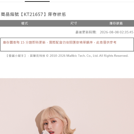
Pemindahan ATM
1. Dengan memilih AFTEE sebagai kaedah pembayaran, mesej
Jika anda memilih OP Pay Later sebagai kaedah pembayaran, sistem
pengesahan AFTEE akan muncul.
akan mengarahkan anda secara automatik ke proses transaksi OP Pay
2. Anda boleh meneruskan pembayaran selepas pengesahan SMS.
Pilihan Penghantaran
Later selepas pesanan dibuat. Anda perlu mengesahkan nombor telefon
3. Tiada bayaran diperlukan apabila pesanan disahkan. Produk akan
mudah alih anda, memilih bilangan ansuran, dan menetapkan tarikh
dihantar ke alamat yang ditetapkan.
全家取貨付款
akhir pembayaran. Transaksi akan dianggap selesai setelah pembayaran
4. Setelah pesanan disahkan, anda akan menerima SMS pembayaran
disahkan.
NT$60/pesanan | Penghantaran percuma untuk pesanan
manakala ahli aplikasi akan menerima pemberitahuan tolak aplikasi
NT$1,800 atau lebih
AFTEE.
Had kredit yang diluluskan, tempoh ansuran yang tersedia, dan yuran
5. Tiada bayaran diperlukan apabila anda menerima produk. Sila buat
yang dikenakan adalah tertakluk kepada maklumat yang dinyatakan
pembayaran di empat kedai serbaneka utama, ATM atau perbankan
付款後全家取貨
pada halaman pengesahan transaksi seterusnya.
dalam talian dengan SMS pembayaran atau pemberitahuan tolak aplikasi
NT$60/pesanan | Penghantaran percuma untuk pesanan
AFTEE.
Jika transaksi tidak disahkan dalam masa 30 minit selepas pesanan
NT$1,600 atau lebih
dibuat, atau jika permohonan gagal dalam proses semakan, pesanan
Sila ambil perhatian bahawa tempoh pembayaran adalah 14 hari. Walau
akan dibatalkan secara automatik. Jika permohonan gagal pada
已關閉，請勿下單
bagaimanapun, bagi mereka yang telah memuat turun Aplikasi AFTEE
peringkat "semakan manual", ini bermakna kriteria pemarkahan sistem
dan mendaftar sebagai ahli AFTEE boleh menikmati tempoh pembayaran
NT$10,000/pesanan
tidak dipenuhi; butiran penilaian khusus tidak akan didedahkan.
sehingga 45 hari.
已關閉，請勿下單(付取)
[Arahan Pembayaran]
Tempoh pembayaran dikira dari masa kedai meminta pembayaran anda,
ditambah dengan bilangan hari yang boleh dilanjutkan oleh AFTEE. Anda
NT$10,000/pesanan
Pembayaran ansuran melalui OP Pay Later akan dibilkan secara
boleh melanjutkan tempoh pembayaran anda sebelum anda menerima
berasingan dan tidak termasuk dalam bil telekom anda. SMS peringatan
pesanan. Walau bagaimanapun, tiada jaminan bahawa anda boleh
7-11取貨付款
pembayaran akan dihantar selepas kitaran bil bulanan.
menerima pesanan anda semasa tempoh pembayaran (cth.: produk
NT$60/pesanan | Penghantaran percuma untuk pesanan
prapesanan atau produk yang mungkin mengambil masa yang lebih
Selepas mengakses bil melalui pautan dalam SMS, anda boleh
NT$1,800 atau lebih
lama untuk dihantar). Oleh itu, anda dikehendaki membuat pembayaran