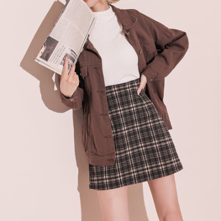
menyelesaikan pembayaran anda melalui salah satu saluran berikut: kod
kepada AFTEE dalam tempoh sama ada anda menerima pesanan.
bar kedai serbaneka, kedai runcit Taiwan Mobile, pemindahan bank,
付款後7-11取貨
JKOPay, atau iPASS MONEY.
Kedua, Sekatan Pembayaran
NT$60/pesanan | Penghantaran percuma untuk pesanan
1. Jumlah yang diperakui untuk pengguna kali pertama boleh sehingga
[Nota Penting]
NT$1,600 atau lebih
NT$10,000. Amaun diperakui sebenar yang diluluskan akan berdasarkan
keputusan pensijilan dan semakan oleh AFTEE.
Perkhidmatan ini disediakan oleh Taiwan Mobile Co., Ltd. (“Syarikat”),
宅配
2. Amaun perbelanjaan minimum mestilah lebih besar daripada NT$20.
yang membolehkan pelanggan membeli barangan atau perkhidmatan
3. Pada masa ini hanya tersedia untuk ahli Taiwan.
NT$100/pesanan | Penghantaran percuma untuk pesanan
melalui perkhidmatan ini pada masa transaksi. Hasil daripada pembelian
atau pembayaran ansuran akan dipindahkan oleh peniaga kepada
NT$2,500 atau lebih
Ketiga, Syarat Perkhidmatan
Syarikat, dan pelanggan hendaklah membuat pembayaran mengikut
Perkhidmatan AFTEE Beli Sekarang Bayar Kemudian disediakan oleh NP
perjanjian menggunakan sistem bil Syarikat.
國家/地區配送
Kadar Penghantaran
Taiwan, Inc. dan AFTEE akan membuat bil kepada pengguna. AFTEE
akan menggunakan data peribadi yang dikumpul (termasuk nama
Untuk memenuhi hubungan kontrak yang terjalin melalui persetujuan
pembeli, no. telefon, nama penerima, no. telefon, alamat penerima) untuk
penggunaan OP Pay Later, peniaga akan memberikan maklumat peribadi
penggunaan perkhidmatan. Sila rujuk kepada "Penyata Pengumpulan
anda (termasuk nama, nombor telefon, atau alamat) kepada Syarikat bagi
Data Peribadi, Pemprosesan, Penggunaan"
tujuan pengumpulan, pemprosesan dan penggunaan data yang
(https://aftee.tw/privacypolicy/
) untuk maklumat lanjut.
diperlukan untuk pengebilan ansuran, termasuk pengesahan,
pengesahan semula dan pembetulan.
Jumlah yang diperakui untuk pengguna kali pertama yang lulus
kelulusan boleh sehingga NT$10,000. Jika pengguna tidak membuat
Untuk terma perkhidmatan penuh, sila rujuk pautan berikut:
pembayaran dalam tempoh tersebut, yuran pembayaran lewat sebanyak
https://oppay.tw/userRule
" target="_blank" class="link revert-
20% setahun akan dikenakan. Pengguna bawah umur dikehendaki
style">https://oppay.tw/userRule
mendapatkan kebenaran daripada ibu bapa atau penjaga yang sah
untuk menggunakan AFTEE.
【Panduan Penggunaan Pembayaran Ansuran Gogo】