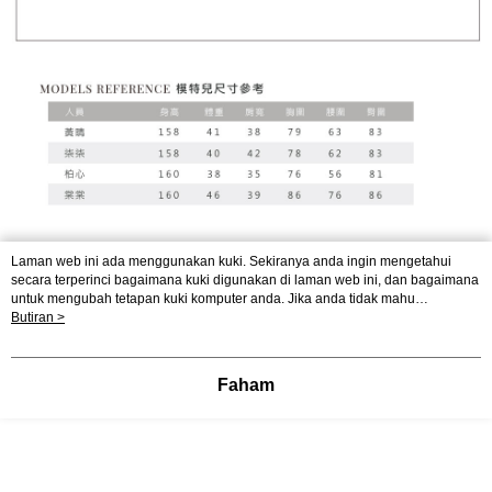
Laman web ini ada menggunakan kuki. Sekiranya anda ingin mengetahui
secara terperinci bagaimana kuki digunakan di laman web ini, dan bagaimana
untuk mengubah tetapan kuki komputer anda. Jika anda tidak mahu
menggunakan kuki di komputer anda, sila rujuk penerangan mengenai kuki.
Butiran >
Dasar Privasi
Laman web ini ada menggunakan kuki. Sekiranya anda ingin
mengetahui secara terperinci bagaimana kuki digunakan di laman web ini,
dan bagaimana untuk mengubah tetapan kuki komputer anda. Jika anda tidak
Faham
mahu menggunakan kuki di komputer anda, sila rujuk penerangan mengenai
kuki.
Paparkan Butiran Mod Komputer