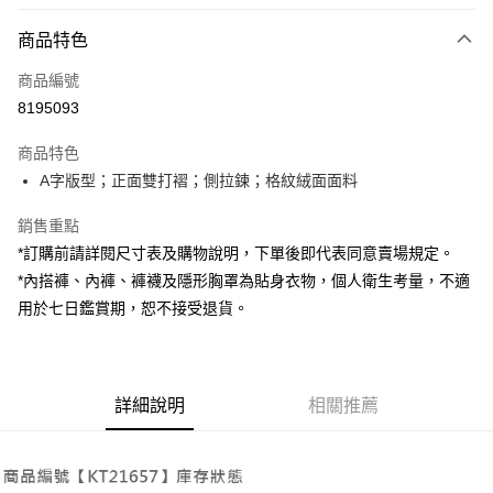
付款方式
商品特色
信用卡一次付款
商品編號
超商取貨付款
8195093
LINE Pay
商品特色
Apple Pay
A字版型；正面雙打褶；側拉鍊；格紋絨面面料
街口支付
銷售重點
*訂購前請詳閱尺寸表及購物說明，下單後即代表同意賣場規定。
Google Pay
*內搭褲、內褲、褲襪及隱形胸罩為貼身衣物，個人衛生考量，不適
大哥付你分期
用於七日鑑賞期，恕不接受退貨。
相關說明
【大哥付你分期使用說明】
AFTEE先享後付
1.本服務由台灣大哥大提供，台灣大哥大用戶可立即使用無須另外申請。
2.付款方式選擇「大哥付你分期」，訂單成立後會自動跳轉到大哥付的交易
相關說明
詳細說明
相關推薦
流程，驗證手機門號後，選擇欲分期的期數、繳款截止日，確認付款後即完
【關於「AFTEE先享後付」】
成交易。
ATM付款
AFTEE先享後付是「在收到商品之後才付款」的支付方式。 讓您購物簡單
3.實際核准額度、可分期數及費用金額請依後續交易確認頁面所載為準。
便利好安心！
4.訂單成立30分鐘內，如未前往確認交易或遇審核未通過，訂單將自動取
１．簡單：不需註冊會員、不需綁卡、不需儲值。
運送方式
消。如遇「轉專審核」未通過狀況，表示未達大哥付你分期系統評分，恕無