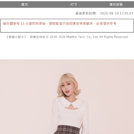
２．便利：只要手機號碼，簡訊認證，即可結帳。
法說明評估內容。
３．安心：先確認商品／服務後，再付款。
全家取貨付款
【繳款方式說明】
1.分期款項不併入電信帳單，「大哥付你分期」於每月結算日後寄送繳費提
每筆NT$60，滿NT$1,800(含以上)免運費
【「AFTEE先享後付」結帳流程】
醒簡訊。
１．於結帳方式選擇「AFTEE先享後付」後，將跳轉至「AFTEE先享後付」
2.透過簡訊連結打開帳單後，可選擇「超商條碼／台灣大直營門市／銀行轉
付款後全家取貨
結帳頁面，進行簡訊認證並確認金額後，即可完成結帳。
帳／街口支付／iPASS MONEY」等通路繳費。
２．訂單成立數日內，您將收到繳費通知簡訊。
每筆NT$60，滿NT$1,600(含以上)免運費
３．收到繳費通知簡訊後14天內，點擊此簡訊中的連結，可透過四大超商／
【注意事項】
ATM／網路銀行／等多元方式進行付款，方視為交易完成。
已關閉，請勿下單
1.本服務係由「台灣大哥大股份有限公司」（以下簡稱本公司）所提供，讓
※ 請注意：結帳手續完成當下不需立刻繳費，但若您需要取消訂單，請聯絡
用戶於交易時，得透過本服務購買商品或服務，並由商店將買賣／分期付款
每筆NT$10,000
購買商品的店家。未經商家同意取消之訂單仍視為有效，需透過AFTEE先享
買賣價金債權讓與本公司後，依約使用本公司帳單繳交帳款。
後付繳納相關費用。
2.基於同意付款使用「大哥付你分期」之契約關係目的，商店將以您的個人
已關閉，請勿下單(付取)
※ 交易是否成功請以「AFTEE先享後付 」之結帳頁面顯示為準，若有關於
資料（包含姓名、電話或地址）提供予台灣大哥大進項蒐集、處理及利用，
是否繳費成功／繳費後需取消欲退款等相關疑問，請聯繫「AFTEE先享後付
每筆NT$10,000
由本公司與您本人進行分期帳單所需資料之確認、核對及更正。
客戶支援中心」
https://netprotections.freshdesk.com/support/home
3.完整用戶服務條款，請詳閱以下連結：
https://oppay.tw/userRule
7-11取貨付款
【注意事項】
１．透過由恩沛科技股份有限公司提供之「AFTEE先享後付」服務完成之交
每筆NT$60，滿NT$1,800(含以上)免運費
易，需依本服務之必要範圍內提供個人資料，並將交易相關給付款項請求債
權轉讓予恩沛科技股份有限公司。
付款後7-11取貨
２．關於個人資料處理事宜，請瀏覽以下網址：
每筆NT$60，滿NT$1,600(含以上)免運費
https://aftee.tw/terms/#terms3
３．未成年的使用者請事先徵得法定代理人或監護人之同意方可使用
宅配
「AFTEE先享後付」，若未經同意申辦者引起之損失，本公司不負相關責
任。
每筆NT$100，滿NT$2,500(含以上)免運費