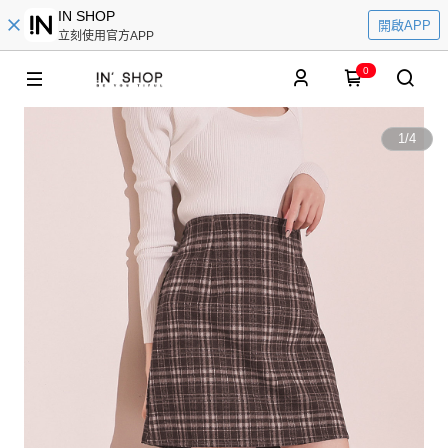
IN SHOP
開啟APP
立刻使用官方APP
0
1
/
4