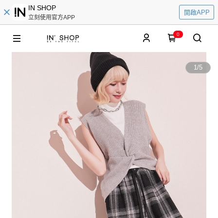
IN SHOP
開啟APP
立刻使用官方APP
0
1
/
5