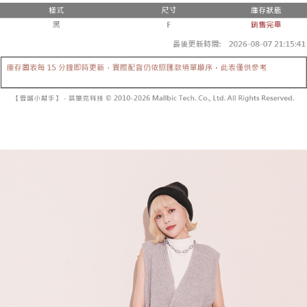
２．便利：只要手機號碼，簡訊認證，即可結帳。
法說明評估內容。
３．安心：先確認商品／服務後，再付款。
全家取貨付款
【繳款方式說明】
1.分期款項不併入電信帳單，「大哥付你分期」於每月結算日後寄送繳費提
每筆NT$60，滿NT$1,800(含以上)免運費
【「AFTEE先享後付」結帳流程】
醒簡訊。
１．於結帳方式選擇「AFTEE先享後付」後，將跳轉至「AFTEE先享後付」
2.透過簡訊連結打開帳單後，可選擇「超商條碼／台灣大直營門市／銀行轉
付款後全家取貨
結帳頁面，進行簡訊認證並確認金額後，即可完成結帳。
帳／街口支付／iPASS MONEY」等通路繳費。
２．訂單成立數日內，您將收到繳費通知簡訊。
每筆NT$60，滿NT$1,600(含以上)免運費
３．收到繳費通知簡訊後14天內，點擊此簡訊中的連結，可透過四大超商／
【注意事項】
ATM／網路銀行／等多元方式進行付款，方視為交易完成。
已關閉，請勿下單
1.本服務係由「台灣大哥大股份有限公司」（以下簡稱本公司）所提供，讓
※ 請注意：結帳手續完成當下不需立刻繳費，但若您需要取消訂單，請聯絡
用戶於交易時，得透過本服務購買商品或服務，並由商店將買賣／分期付款
每筆NT$10,000
購買商品的店家。未經商家同意取消之訂單仍視為有效，需透過AFTEE先享
買賣價金債權讓與本公司後，依約使用本公司帳單繳交帳款。
後付繳納相關費用。
2.基於同意付款使用「大哥付你分期」之契約關係目的，商店將以您的個人
已關閉，請勿下單(付取)
※ 交易是否成功請以「AFTEE先享後付 」之結帳頁面顯示為準，若有關於
資料（包含姓名、電話或地址）提供予台灣大哥大進項蒐集、處理及利用，
是否繳費成功／繳費後需取消欲退款等相關疑問，請聯繫「AFTEE先享後付
每筆NT$10,000
由本公司與您本人進行分期帳單所需資料之確認、核對及更正。
客戶支援中心」
https://netprotections.freshdesk.com/support/home
3.完整用戶服務條款，請詳閱以下連結：
https://oppay.tw/userRule
7-11取貨付款
【注意事項】
１．透過由恩沛科技股份有限公司提供之「AFTEE先享後付」服務完成之交
每筆NT$60，滿NT$1,800(含以上)免運費
易，需依本服務之必要範圍內提供個人資料，並將交易相關給付款項請求債
權轉讓予恩沛科技股份有限公司。
付款後7-11取貨
２．關於個人資料處理事宜，請瀏覽以下網址：
每筆NT$60，滿NT$1,600(含以上)免運費
https://aftee.tw/terms/#terms3
３．未成年的使用者請事先徵得法定代理人或監護人之同意方可使用
宅配
「AFTEE先享後付」，若未經同意申辦者引起之損失，本公司不負相關責
任。
每筆NT$100，滿NT$2,500(含以上)免運費