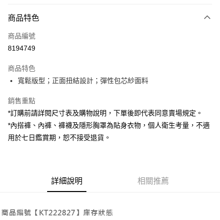
付款方式
商品特色
信用卡一次付款
商品編號
超商取貨付款
8194749
LINE Pay
商品特色
Apple Pay
寬鬆版型；正面扭結設計；彈性包芯紗面料
街口支付
銷售重點
*訂購前請詳閱尺寸表及購物說明，下單後即代表同意賣場規定。
Google Pay
*內搭褲、內褲、褲襪及隱形胸罩為貼身衣物，個人衛生考量，不適
大哥付你分期
用於七日鑑賞期，恕不接受退貨。
相關說明
【大哥付你分期使用說明】
AFTEE先享後付
1.本服務由台灣大哥大提供，台灣大哥大用戶可立即使用無須另外申請。
2.付款方式選擇「大哥付你分期」，訂單成立後會自動跳轉到大哥付的交易
相關說明
詳細說明
相關推薦
流程，驗證手機門號後，選擇欲分期的期數、繳款截止日，確認付款後即完
【關於「AFTEE先享後付」】
成交易。
ATM付款
AFTEE先享後付是「在收到商品之後才付款」的支付方式。 讓您購物簡單
3.實際核准額度、可分期數及費用金額請依後續交易確認頁面所載為準。
便利好安心！
4.訂單成立30分鐘內，如未前往確認交易或遇審核未通過，訂單將自動取
１．簡單：不需註冊會員、不需綁卡、不需儲值。
運送方式
消。如遇「轉專審核」未通過狀況，表示未達大哥付你分期系統評分，恕無