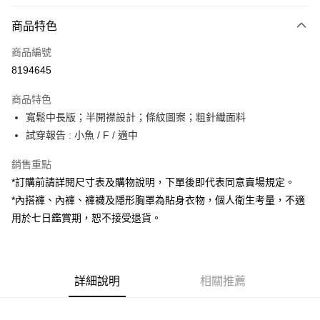
付款方式
商品特色
信用卡一次付款
商品編號
超商取貨付款
8194645
LINE Pay
商品特色
Apple Pay
寬鬆中長版；半開襟設計；條紋圖案；粗針織面料
試穿報告 : 小魚 / F / 適中
街口支付
銷售重點
Google Pay
*訂購前請詳閱尺寸表及購物說明，下單後即代表同意賣場規定。
大哥付你分期
*內搭褲、內褲、褲襪及隱形胸罩為貼身衣物，個人衛生考量，不適
相關說明
用於七日鑑賞期，恕不接受退貨。
【大哥付你分期使用說明】
AFTEE先享後付
1.本服務由台灣大哥大提供，台灣大哥大用戶可立即使用無須另外申請。
2.付款方式選擇「大哥付你分期」，訂單成立後會自動跳轉到大哥付的交易
相關說明
流程，驗證手機門號後，選擇欲分期的期數、繳款截止日，確認付款後即完
【關於「AFTEE先享後付」】
成交易。
詳細說明
相關推薦
ATM付款
AFTEE先享後付是「在收到商品之後才付款」的支付方式。 讓您購物簡單
3.實際核准額度、可分期數及費用金額請依後續交易確認頁面所載為準。
便利好安心！
4.訂單成立30分鐘內，如未前往確認交易或遇審核未通過，訂單將自動取
１．簡單：不需註冊會員、不需綁卡、不需儲值。
運送方式
消。如遇「轉專審核」未通過狀況，表示未達大哥付你分期系統評分，恕無