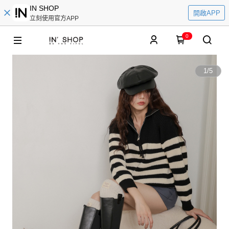
IN SHOP
開啟APP
立刻使用官方APP
0
1
/
5