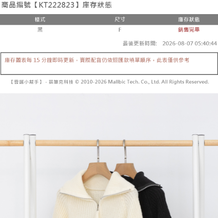
２．便利：只要手機號碼，簡訊認證，即可結帳。
法說明評估內容。
３．安心：先確認商品／服務後，再付款。
全家取貨付款
【繳款方式說明】
1.分期款項不併入電信帳單，「大哥付你分期」於每月結算日後寄送繳費提
每筆NT$60，滿NT$1,800(含以上)免運費
【「AFTEE先享後付」結帳流程】
醒簡訊。
１．於結帳方式選擇「AFTEE先享後付」後，將跳轉至「AFTEE先享後付」
2.透過簡訊連結打開帳單後，可選擇「超商條碼／台灣大直營門市／銀行轉
付款後全家取貨
結帳頁面，進行簡訊認證並確認金額後，即可完成結帳。
帳／街口支付／iPASS MONEY」等通路繳費。
２．訂單成立數日內，您將收到繳費通知簡訊。
每筆NT$60，滿NT$1,600(含以上)免運費
３．收到繳費通知簡訊後14天內，點擊此簡訊中的連結，可透過四大超商／
【注意事項】
ATM／網路銀行／等多元方式進行付款，方視為交易完成。
已關閉，請勿下單
1.本服務係由「台灣大哥大股份有限公司」（以下簡稱本公司）所提供，讓
※ 請注意：結帳手續完成當下不需立刻繳費，但若您需要取消訂單，請聯絡
用戶於交易時，得透過本服務購買商品或服務，並由商店將買賣／分期付款
每筆NT$10,000
購買商品的店家。未經商家同意取消之訂單仍視為有效，需透過AFTEE先享
買賣價金債權讓與本公司後，依約使用本公司帳單繳交帳款。
後付繳納相關費用。
2.基於同意付款使用「大哥付你分期」之契約關係目的，商店將以您的個人
已關閉，請勿下單(付取)
※ 交易是否成功請以「AFTEE先享後付 」之結帳頁面顯示為準，若有關於
資料（包含姓名、電話或地址）提供予台灣大哥大進項蒐集、處理及利用，
是否繳費成功／繳費後需取消欲退款等相關疑問，請聯繫「AFTEE先享後付
每筆NT$10,000
由本公司與您本人進行分期帳單所需資料之確認、核對及更正。
客戶支援中心」
https://netprotections.freshdesk.com/support/home
3.完整用戶服務條款，請詳閱以下連結：
https://oppay.tw/userRule
7-11取貨付款
【注意事項】
１．透過由恩沛科技股份有限公司提供之「AFTEE先享後付」服務完成之交
每筆NT$60，滿NT$1,800(含以上)免運費
易，需依本服務之必要範圍內提供個人資料，並將交易相關給付款項請求債
權轉讓予恩沛科技股份有限公司。
付款後7-11取貨
２．關於個人資料處理事宜，請瀏覽以下網址：
每筆NT$60，滿NT$1,600(含以上)免運費
https://aftee.tw/terms/#terms3
３．未成年的使用者請事先徵得法定代理人或監護人之同意方可使用
宅配
「AFTEE先享後付」，若未經同意申辦者引起之損失，本公司不負相關責
任。
每筆NT$100，滿NT$2,500(含以上)免運費