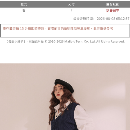
3.注文するときのお支払いは不要です。商品はご指定の住所に配送されま
4. 注文成立後30分以内に確認取引を行わない場合や審査が通過しない場
す。
全家取貨付款
合、注文は自動的にキャンセルされます。「転専審査」に未通過の状況が
4.ご注文が完了すると、携帯に支払い通知のSMSが届きます。アプリ会員
発生した場合は、システムの評価基準に達していないことを意味し、評価
配送毎にNT$60、NT$1,800以上で送料無料
の場合は、AFTEE アプリプッシュ通知が届きます。
内容についての説明はいたしかねます。
5.商品受け取り時のお支払いは不要です。商品を確かめてから、SMSまた
付款後全家取貨
はアプリの通知に従って、4大コンビニ、またはATM/オンラインバンキン
グでお支払いください。
配送毎にNT$60、NT$1,600以上で送料無料
【支払い方法の説明】
1. 分割払いの金額は電信請求書に統合されず、「OP Pay Later」は毎月の
代金納付期限は最短で 14 日以内ですので、ご注意ください。AFTEE アプ
已關閉，請勿下單
締め日後に支払いリマインダーのSMSを送信します。
リをダウンロードして AFTEE 会員になるとお支払い期限を最長 45 日以内
2. SMSのリンクを通じて請求書を開いた後、「コンビニバーコード／台湾
配送毎にNT$10,000
まで延長できます。
大直営店舗／銀行振込／街口支払い／iPASS MONEY」などのチャネルで
支払いを選択できます。
已關閉，請勿下單(付取)
お支払期限は、ショップが請求した期日と、AFTEEで延長できる日数をも
とに計算されます。AFTEEで注文すると、商品を受け取るまで支払い期限
配送毎にNT$10,000
【注意事項】
を延長できますが、商品を期限内に受け取れない場合があります（例：予
1. 本サービスは「台湾大哥大株式会社」（以下「当社」といいます）によ
約商品や商品到着日が比較的遅い商品）。そのため、商品到着の有無に関
7-11取貨付款
って提供され、ユーザーが取引時に本サービスを通じて商品やサービスを
わらず、AFTEEで指定された期限内にお支払いください。
購入できるようにし、店舗が売買／分割払い売買の債権を当社に譲渡した
配送毎にNT$60、NT$1,800以上で送料無料
後、契約に基づいて当社の請求書で帳款を支払うことになります。
二、支払い限度額
2. 「OP Pay Later」を利用する契約関係の目的から、店舗はあなたの個人
付款後7-11取貨
1.初回 AFTEEを ご利用の際に、認証結果及び当社の審査の結果に基づ
情報（名前、電話または住所を含む）を台湾大哥大に提供し、収集、処理
き、限度額が設定されます。
配送毎にNT$60、NT$1,600以上で送料無料
および利用するために、当社があなた本人と分割請求書に必要な情報の確
2.決済金額は最低NT$20です。
認、照合および修正を行います。
3.現在、台湾の会員のみご利用いただけます。
宅配
3. 完全なユーザーサービス規約については、以下のリンクを参照してくだ
さい：
https://oppay.tw/userRule
三、利用規約「AFTEE代金後払い」（以下当サービスという）はネットプ
配送毎にNT$100、NT$2,500以上で送料無料