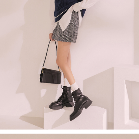
ロテクションズ（以下 AFTEE という）が提供し、AFTEEが代金を徴収し
ます。当サービスご利用の際に提供しなければならない個人情報（注文者
國家/地區配送
送料を確認
の氏名、電話番号、受取人の氏名、電話番号、受取人住所を含むがこれに
限らない）は、AFTEEに渡され当サービスで必要な範囲内で利用されま
す。AFTEEの個人情報の収集、処理、利用について、詳細はAFTEE公式ホ
ームページの『個人情報の収集、処理及び利用に関する声明』をご参照く
ださい（
https://aftee.tw/privacypolicy/
）。
AFTEEの初回ご利用の際に、審査を通過すれば、最高額がNT$10,000にな
ります。支払い期限を過ぎた場合、その金額に基づいて年利20%の遅延滞
納金が加算されます。未成年の利用者は、事前に法定代理人または後見人
の同意を得ればAFTEEをご利用いただけます。
個人情報の処理、利用について疑問がある、または関連する法律の権利を
行使したい場合は、ネットプロテクションズ
cs_tw@netprotections.co.jp
にご連絡ください。上記に示した個人情報を、必要な購入注文書とあわせ
てAFTEEにご提供いただく、またはAFTEEにあなたの個人情報の収集、処
理、利用を許可することににご同意いただけない場合は、当サービスを選
択しないでください。