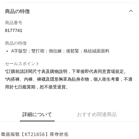
お支払い方法
商品の特徴
クレジットカード1回払い
商品番号
コンビニ店頭代金引換
8177741
LINE Pay
商品の特徴
Apple Pay
A字版型；雙打褶；側拉鍊；後鬆緊；格紋絨面面料
JKOPAY
セールスポイント
*訂購前請詳閱尺寸表及購物說明，下單後即代表同意賣場規定。
Google Pay
*內搭褲、內褲、褲襪及隱形胸罩為貼身衣物，個人衛生考量，不適
OP Pay Later
用於七日鑑賞期，恕不接受退貨。
説明
【OP Pay Later 使用説明】
AFTEE代金後払い
1. 本サービスは台湾大哥大によって提供され、台湾大哥大のユーザーは追
加の申請なしで即時に利用可能です。
説明
詳細について
おすすめ関連商品
2. 支払い方法で「OP Pay Later」を選択すると、注文が成立した後に自動
一、 AFTEE代金後払いについて
的に OP Pay Later の取引プロセスに移行し、携帯番号を確認後、分割払
ATM払い
1.お支払い方法でAFTEE代金後払いを選択すると、携帯電話認証ウィンド
いの回数や支払い期限を選択し、支払いを確認すると取引が完了します。
ウが表示されます。
3. 実際の承認額、分割回数および費用については、後続の取引確認ページ
2.SMSで認証してお支払い手続を進めてください。
配送方法
を基準とします。