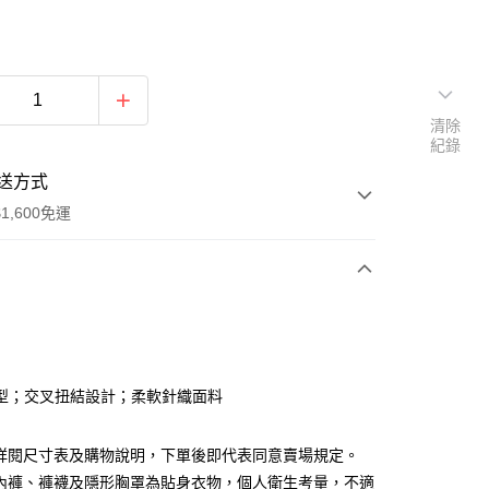
清除
紀錄
送方式
1,600免運
次付款
付款
型；交叉扭結設計；柔軟針織面料
請詳閱尺寸表及購物說明，下單後即代表同意賣場規定。
、內褲、褲襪及隱形胸罩為貼身衣物，個人衛生考量，不適