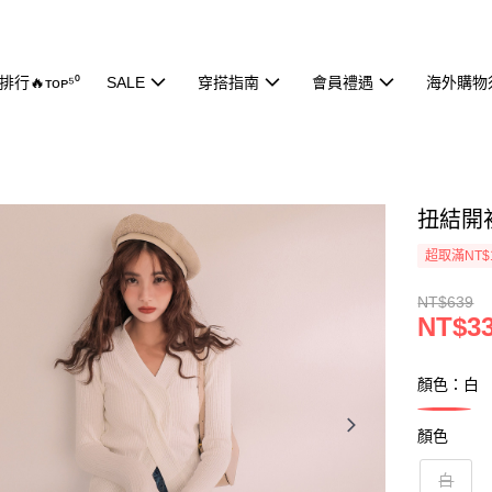
行🔥ᴛᴏᴘ⁵⁰
SALE
穿搭指南
會員禮遇
海外購物
扭結開衩
超取滿NT$
NT$639
NT$3
顏色：白
顏色
白