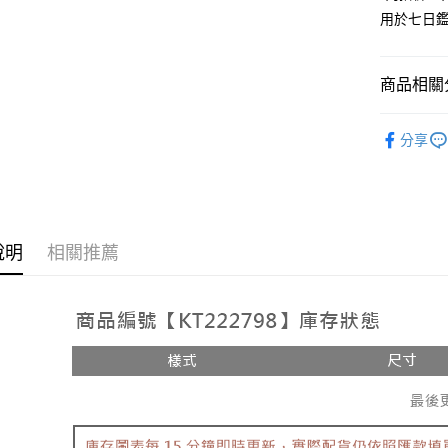
用於七日
Google Pa
大哥付你
相關說明
商品相關分
【大哥付
AFTEE先
1.本服務
人氣商品
2.付款方
相關說明
分享
流程，驗
【上衣】
【關於「A
ATM付款
完成交易
AFTEE
3.實際核
便利好安
4.訂單成
１．簡單
消。如遇
２．便利
運送方式
無法說明
３．安心
說明
相關推薦
【繳款方
全家取貨
1.分期款
【「AFT
醒簡訊。
每筆NT$6
１．於結帳
2.透過簡
付」結帳
帳／街口支
付款後全
２．訂單
３．收到繳
每筆NT$6
【注意事
／ATM／
1.本服務
※ 請注意
已關閉，
用戶於交
絡購買商品
款買賣價
先享後付
每筆NT$10
2.基於同
※ 交易是