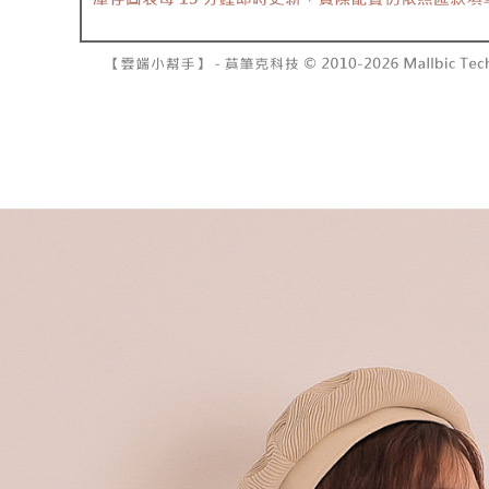
資料（包
是否繳費成
已關閉，請
用，由本
付客戶支
每筆NT$10
3.完整用
【注意事
7-11取貨
１．透過由
交易，需
每筆NT$6
求債權轉
２．關於
付款後7-1
https://aft
每筆NT$6
３．未成
「AFTE
宅配
任。
４．使用「
每筆NT$1
即時審查
結果請求
國家/地區
５．嚴禁
形，恩沛
動。