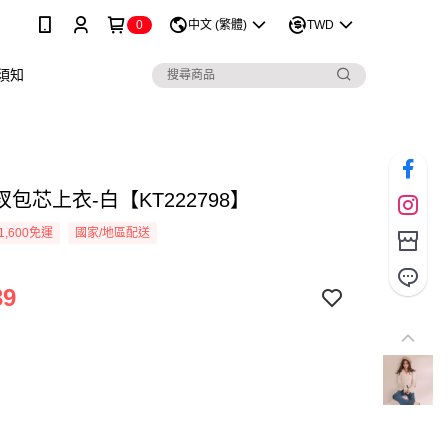
0
中文 (繁體)
TWD
須知
包芯上衣-白【KT222798】
1,600免運
國家/地區配送
39