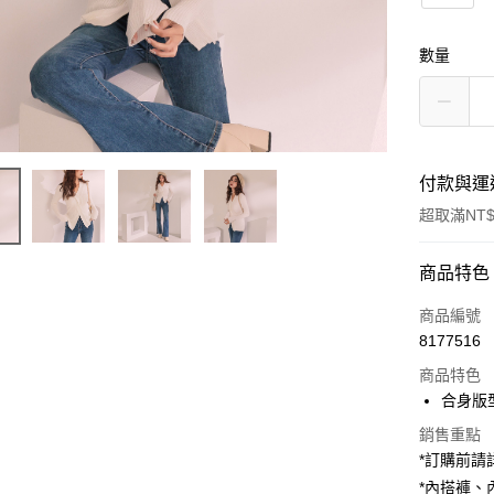
數量
付款與運
超取滿NT$
付款方式
商品特色
信用卡一
商品編號
8177516
超商取貨
商品特色
LINE Pay
合身版
Apple Pay
銷售重點
*訂購前
街口支付
*內搭褲