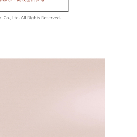
含姓名、電話或地址）提供予台灣大哥大進項蒐集、處理及利
功／繳費後需取消欲退款等相關疑問，請聯繫「AFTEE先享後
勿下單(付取)
公司與您本人進行分期帳單所需資料之確認、核對及更正。
援中心」
https://netprotections.freshdesk.com/support/home
,000
戶服務條款，請詳閱以下連結：
https://oppay.tw/userRule
項】
付款
恩沛科技股份有限公司提供之「AFTEE先享後付」服務完成之
依本服務之必要範圍內提供個人資料，並將交易相關給付款項請
0，滿NT$1,800(含以上)免運費
讓予恩沛科技股份有限公司。
個人資料處理事宜，請瀏覽以下網址：
1取貨
ee.tw/terms/#terms3
0，滿NT$1,600(含以上)免運費
年的使用者請事先徵得法定代理人或監護人之同意方可使用
E先享後付」，若未經同意申辦者引起之損失，本公司不負相關責
AFTEE先享後付」時，將依據個別帳號之用戶狀況，依本公司
00，滿NT$2,500(含以上)免運費
核予不同之上限額度；若仍有額度不足之情形，本公司將視審查
用戶進行身份認證。
配送
查看運費
一人註冊多個帳號或使用他人資訊註冊。若發現惡意使用之情
科技股份有限公司將有權停止該用戶之使用額度並採取法律行