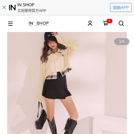
IN SHOP
開啟APP
立刻使用官方APP
0
1
/
4