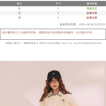
２．便利：只要手機號碼，簡訊認證，即可結帳。
法說明評估內容。
３．安心：先確認商品／服務後，再付款。
全家取貨付款
【繳款方式說明】
1.分期款項不併入電信帳單，「大哥付你分期」於每月結算日後寄送繳費提
每筆NT$60，滿NT$1,800(含以上)免運費
【「AFTEE先享後付」結帳流程】
醒簡訊。
１．於結帳方式選擇「AFTEE先享後付」後，將跳轉至「AFTEE先享後付」
2.透過簡訊連結打開帳單後，可選擇「超商條碼／台灣大直營門市／銀行轉
付款後全家取貨
結帳頁面，進行簡訊認證並確認金額後，即可完成結帳。
帳／街口支付／iPASS MONEY」等通路繳費。
２．訂單成立數日內，您將收到繳費通知簡訊。
每筆NT$60，滿NT$1,600(含以上)免運費
３．收到繳費通知簡訊後14天內，點擊此簡訊中的連結，可透過四大超商／
【注意事項】
ATM／網路銀行／等多元方式進行付款，方視為交易完成。
已關閉，請勿下單
1.本服務係由「台灣大哥大股份有限公司」（以下簡稱本公司）所提供，讓
※ 請注意：結帳手續完成當下不需立刻繳費，但若您需要取消訂單，請聯絡
用戶於交易時，得透過本服務購買商品或服務，並由商店將買賣／分期付款
每筆NT$10,000
購買商品的店家。未經商家同意取消之訂單仍視為有效，需透過AFTEE先享
買賣價金債權讓與本公司後，依約使用本公司帳單繳交帳款。
後付繳納相關費用。
2.基於同意付款使用「大哥付你分期」之契約關係目的，商店將以您的個人
已關閉，請勿下單(付取)
※ 交易是否成功請以「AFTEE先享後付 」之結帳頁面顯示為準，若有關於
資料（包含姓名、電話或地址）提供予台灣大哥大進項蒐集、處理及利用，
是否繳費成功／繳費後需取消欲退款等相關疑問，請聯繫「AFTEE先享後付
每筆NT$10,000
由本公司與您本人進行分期帳單所需資料之確認、核對及更正。
客戶支援中心」
https://netprotections.freshdesk.com/support/home
3.完整用戶服務條款，請詳閱以下連結：
https://oppay.tw/userRule
7-11取貨付款
【注意事項】
１．透過由恩沛科技股份有限公司提供之「AFTEE先享後付」服務完成之交
每筆NT$60，滿NT$1,800(含以上)免運費
易，需依本服務之必要範圍內提供個人資料，並將交易相關給付款項請求債
權轉讓予恩沛科技股份有限公司。
付款後7-11取貨
２．關於個人資料處理事宜，請瀏覽以下網址：
每筆NT$60，滿NT$1,600(含以上)免運費
https://aftee.tw/terms/#terms3
３．未成年的使用者請事先徵得法定代理人或監護人之同意方可使用
宅配
「AFTEE先享後付」，若未經同意申辦者引起之損失，本公司不負相關責
任。
每筆NT$100，滿NT$2,500(含以上)免運費