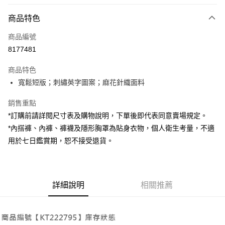
付款方式
商品特色
信用卡一次付款
商品編號
超商取貨付款
8177481
LINE Pay
商品特色
Apple Pay
寬鬆短版；刺繡英字圖案；麻花針織面料
街口支付
銷售重點
*訂購前請詳閱尺寸表及購物說明，下單後即代表同意賣場規定。
Google Pay
*內搭褲、內褲、褲襪及隱形胸罩為貼身衣物，個人衛生考量，不適
大哥付你分期
用於七日鑑賞期，恕不接受退貨。
相關說明
【大哥付你分期使用說明】
AFTEE先享後付
1.本服務由台灣大哥大提供，台灣大哥大用戶可立即使用無須另外申請。
2.付款方式選擇「大哥付你分期」，訂單成立後會自動跳轉到大哥付的交易
相關說明
詳細說明
相關推薦
流程，驗證手機門號後，選擇欲分期的期數、繳款截止日，確認付款後即完
【關於「AFTEE先享後付」】
成交易。
ATM付款
AFTEE先享後付是「在收到商品之後才付款」的支付方式。 讓您購物簡單
3.實際核准額度、可分期數及費用金額請依後續交易確認頁面所載為準。
便利好安心！
4.訂單成立30分鐘內，如未前往確認交易或遇審核未通過，訂單將自動取
１．簡單：不需註冊會員、不需綁卡、不需儲值。
運送方式
消。如遇「轉專審核」未通過狀況，表示未達大哥付你分期系統評分，恕無