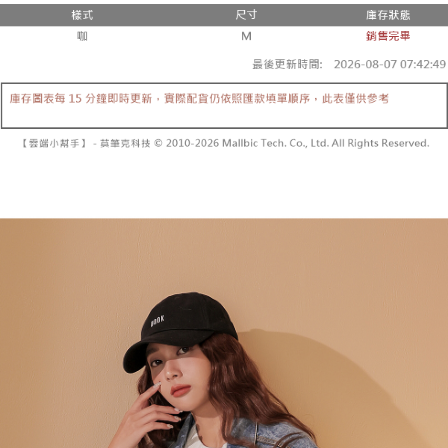
２．便利：只要手機號碼，簡訊認證，即可結帳。
法說明評估內容。
３．安心：先確認商品／服務後，再付款。
全家取貨付款
【繳款方式說明】
1.分期款項不併入電信帳單，「大哥付你分期」於每月結算日後寄送繳費提
每筆NT$60，滿NT$1,800(含以上)免運費
【「AFTEE先享後付」結帳流程】
醒簡訊。
１．於結帳方式選擇「AFTEE先享後付」後，將跳轉至「AFTEE先享後付」
2.透過簡訊連結打開帳單後，可選擇「超商條碼／台灣大直營門市／銀行轉
付款後全家取貨
結帳頁面，進行簡訊認證並確認金額後，即可完成結帳。
帳／街口支付／iPASS MONEY」等通路繳費。
２．訂單成立數日內，您將收到繳費通知簡訊。
每筆NT$60，滿NT$1,600(含以上)免運費
３．收到繳費通知簡訊後14天內，點擊此簡訊中的連結，可透過四大超商／
【注意事項】
ATM／網路銀行／等多元方式進行付款，方視為交易完成。
已關閉，請勿下單
1.本服務係由「台灣大哥大股份有限公司」（以下簡稱本公司）所提供，讓
※ 請注意：結帳手續完成當下不需立刻繳費，但若您需要取消訂單，請聯絡
用戶於交易時，得透過本服務購買商品或服務，並由商店將買賣／分期付款
每筆NT$10,000
購買商品的店家。未經商家同意取消之訂單仍視為有效，需透過AFTEE先享
買賣價金債權讓與本公司後，依約使用本公司帳單繳交帳款。
後付繳納相關費用。
2.基於同意付款使用「大哥付你分期」之契約關係目的，商店將以您的個人
已關閉，請勿下單(付取)
※ 交易是否成功請以「AFTEE先享後付 」之結帳頁面顯示為準，若有關於
資料（包含姓名、電話或地址）提供予台灣大哥大進項蒐集、處理及利用，
是否繳費成功／繳費後需取消欲退款等相關疑問，請聯繫「AFTEE先享後付
每筆NT$10,000
由本公司與您本人進行分期帳單所需資料之確認、核對及更正。
客戶支援中心」
https://netprotections.freshdesk.com/support/home
3.完整用戶服務條款，請詳閱以下連結：
https://oppay.tw/userRule
7-11取貨付款
【注意事項】
１．透過由恩沛科技股份有限公司提供之「AFTEE先享後付」服務完成之交
每筆NT$60，滿NT$1,800(含以上)免運費
易，需依本服務之必要範圍內提供個人資料，並將交易相關給付款項請求債
權轉讓予恩沛科技股份有限公司。
付款後7-11取貨
２．關於個人資料處理事宜，請瀏覽以下網址：
每筆NT$60，滿NT$1,600(含以上)免運費
https://aftee.tw/terms/#terms3
３．未成年的使用者請事先徵得法定代理人或監護人之同意方可使用
宅配
「AFTEE先享後付」，若未經同意申辦者引起之損失，本公司不負相關責
任。
每筆NT$100，滿NT$2,500(含以上)免運費