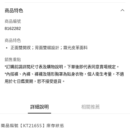
付款方式
商品特色
信用卡一次付款
商品編號
超商取貨付款
8162282
LINE Pay
商品特色
Apple Pay
正面雙開衩；背面雙褶設計；霧光皮革面料
街口支付
銷售重點
*訂購前請詳閱尺寸表及購物說明，下單後即代表同意賣場規定。
Google Pay
*內搭褲、內褲、褲襪及隱形胸罩為貼身衣物，個人衛生考量，不適
大哥付你分期
用於七日鑑賞期，恕不接受退貨。
相關說明
【大哥付你分期使用說明】
AFTEE先享後付
1.本服務由台灣大哥大提供，台灣大哥大用戶可立即使用無須另外申請。
2.付款方式選擇「大哥付你分期」，訂單成立後會自動跳轉到大哥付的交易
相關說明
詳細說明
相關推薦
流程，驗證手機門號後，選擇欲分期的期數、繳款截止日，確認付款後即完
【關於「AFTEE先享後付」】
成交易。
ATM付款
AFTEE先享後付是「在收到商品之後才付款」的支付方式。 讓您購物簡單
3.實際核准額度、可分期數及費用金額請依後續交易確認頁面所載為準。
便利好安心！
4.訂單成立30分鐘內，如未前往確認交易或遇審核未通過，訂單將自動取
１．簡單：不需註冊會員、不需綁卡、不需儲值。
運送方式
消。如遇「轉專審核」未通過狀況，表示未達大哥付你分期系統評分，恕無