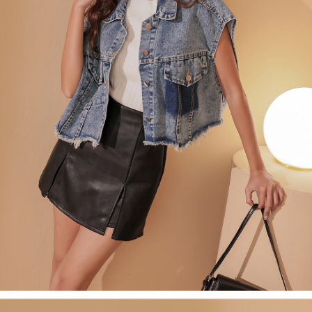
４．使用「AFTEE先享後付」時，將依據個別帳號之用戶狀況，依本公司即
時審查核予不同之上限額度；若仍有額度不足之情形，本公司將視審查結果
國家/地區配送
查看運費
請求用戶進行身份認證。
５．嚴禁一人註冊多個帳號或使用他人資訊註冊。若發現惡意使用之情形，
恩沛科技股份有限公司將有權停止該用戶之使用額度並採取法律行動。