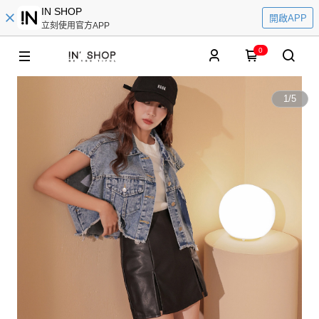
IN SHOP
開啟APP
立刻使用官方APP
0
1
/
5